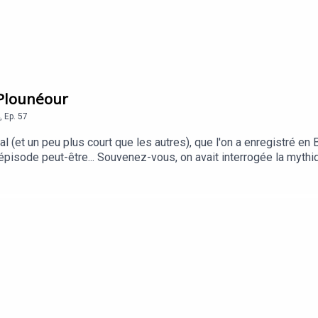
 Plounéour
,
Ep.
57
 (et un peu plus court que les autres), que l'on a enregistré en 
pisode peut-être... Souvenez-vous, on avait interrogée la mythiq
 ans, qui a toujours vécu dans le village de Plounéour. Elle nous 
ns le cadre des Journées du Matrimoine pour l'office de tourism
 site du podcast. Bonne écoute ! CréditsRéalisation : Clap Audi