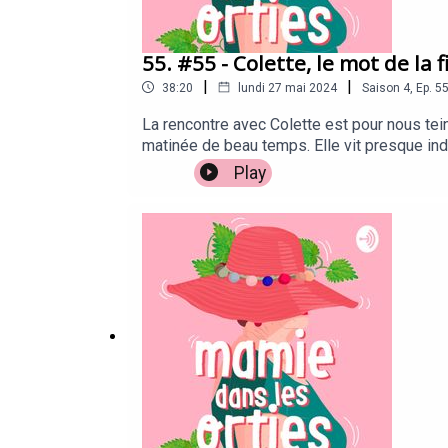
55. #55 - Colette, le mot de la f
|
|
38:20
lundi 27 mai 2024
Saison
4
,
Ep.
5
La rencontre avec Colette est pour nous tei
matinée de beau temps. Elle vit presque ind
pourrait croire, en la regardant se déplacer
Play
- Les premiers mots sont difficiles à trouv
laisser submerger ? La question de l’euthana
plus jeunes. La fin de vie est un sujet fond
certaine légèreté que nous rentrons chez nou
Fédération Française de Bridge : c'est ici