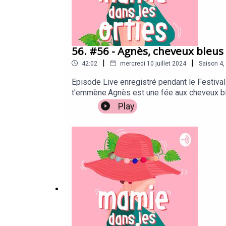
56. #56 - Agnès, cheveux bleus 
|
|
42:02
mercredi 10 juillet 2024
Saison
4
,
Episode Live enregistré pendant le Festiva
t'emmène.Agnès est une fée aux cheveux bleus
touche par la sincérité du propos. Bonne éco
Play