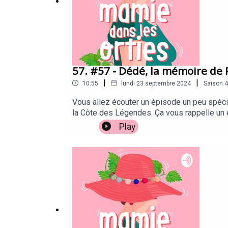
57. #57 - Dédé, la mémoire de
|
|
10:55
lundi 23 septembre 2024
Saison
4
Vous allez écouter un épisode un peu spécial
la Côte des Légendes. Ça vous rappelle un é
phare ! Ici, on écoute Andrée, dite Dédé, 90
Play
énergie folles.Cet épisode a été réalisé da
Ambroisine et Annick, vous attendent sur le
Visuelle : Jeanne Dufief