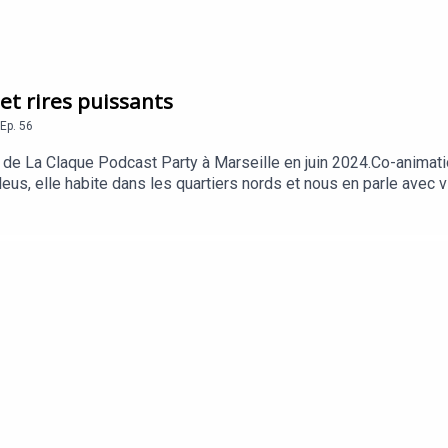
et rires puissants
Ep.
56
l de La Claque Podcast Party à Marseille en juin 2024.Co-animat
, elle habite dans les quartiers nords et nous en parle avec vigue
ute !Pour découvrir Courchevel Confidentiel, c'est ici