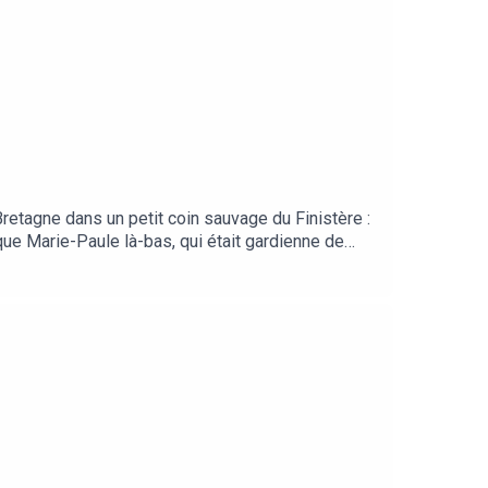
Bretagne dans un petit coin sauvage du Finistère :
ue Marie-Paule là-bas, qui était gardienne de
raconte ses souvenirs avec une pétillance et une
e Côte des Légendes. Deux autres portraits avec
o Montage et mixage : Mathieu ThevenonIdentité