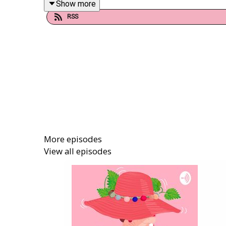
Show more
Marie-Geo n’est pas la première à évoquer un ma
RSS
devoir conjugal est posée. On comprend aussi pou
Après presque un siècle d’existence, on peut dire 
qui ont façonné son caractère de battante. Hors de
grand-mère !
Crédits
Réalisation, montage et mixage : Marion de Boüar
Identité sonore : Christopher Noble
More episodes
Identité Visuelle : Jeanne Dufief
View all episodes