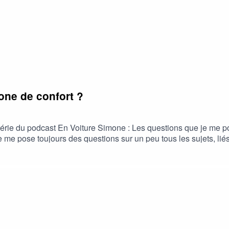
zone de confort ?
érie du podcast En Voiture Simone : Les questions que je me po
 je me pose toujours des questions sur un peu tous les sujets, l
’y répondre, ou pas, mais surtout de vous expliquer mon point de
rtir de sa zone de confort ?Karine Boulay : est Coach Consultante
 humaines et fait évoluer les compétences en entreprise depuis 
arine-boulay-centre-de-formation-pibracPrendre rendez-vous : 