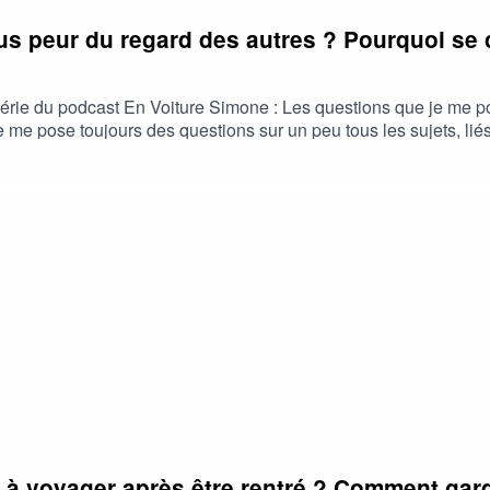
 peur du regard des autres ? Pourquoi se 
érie du podcast En Voiture Simone : Les questions que je me po
 je me pose toujours des questions sur un peu tous les sujets, l
’y répondre, ou pas, mais surtout de vous expliquer mon point de
i avons-nous peur du regard des autres ? Pourquoi se compare-t
lité. Elle révèle les talents, accompagne les transformations h
ne : https://www.resalib.fr/praticien/108154-karine-boulay-cent
SA ACAST : EN VOITURE SIMONE
 voyager après être rentré ? Comment garde