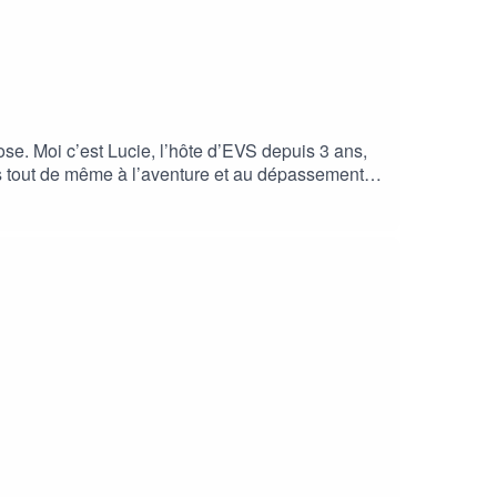
se. Moi c’est Lucie, l’hôte d’EVS depuis 3 ans,
iés tout de même à l’aventure et au dépassement
 vue, et même avec celui d’une experte. Pour cet
t Coach Consultante Formatrice certifiée expert
n entreprise depuis + de 30 ans. Site de Karine :
https://share.google/aVuuxV2DkrxWIFvSA ACAST :