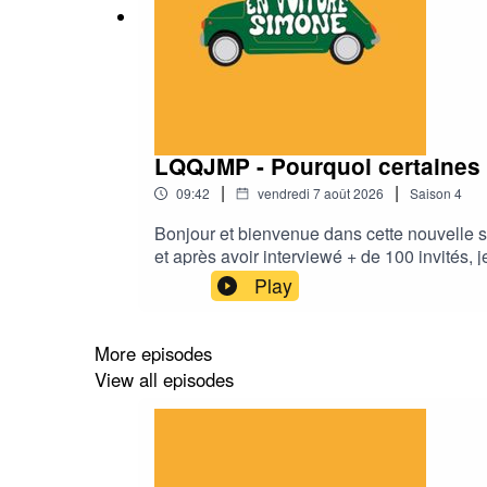
LQQJMP - Pourquoi certaines h
|
|
09:42
vendredi 7 août 2026
Saison
4
Bonjour et bienvenue dans cette nouvelle s
et après avoir interviewé + de 100 invités,
de soi. Dans cette série, je vais essayer d
Play
épisode, je me pose la question : Pourquoi 
expert qualité. Elle révèle les talents, ac
Karine : https://www.resalib.fr/praticien/
More episodes
ACAST : EN VOITURE SIMONE
View all episodes