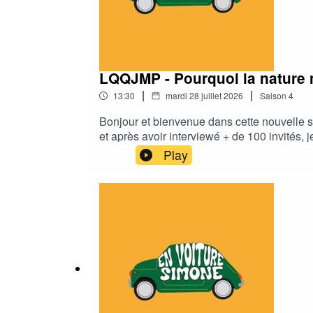
LQQJMP - Pourquoi la nature n
|
|
13:30
mardi 28 juillet 2026
Saison
4
Bonjour et bienvenue dans cette nouvelle s
et après avoir interviewé + de 100 invités,
de soi. Dans cette série, je vais essayer d
Play
épisode, je me pose la question : Pourquoi
Consultante Formatrice certifiée expert qua
entreprise depuis + de 30 ans. Site de Kari
https://share.google/aVuuxV2DkrxWIFv