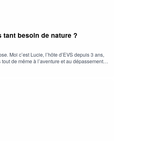
 tant besoin de nature ?
se. Moi c’est Lucie, l’hôte d’EVS depuis 3 ans,
iés tout de même à l’aventure et au dépassement
 vue, et même avec celui d’une experte. Pour cet
soin de nature ?Karine Boulay : est Coach
umaines et fait évoluer les compétences en
re-de-formation-pibracPrendre rendez-vous :