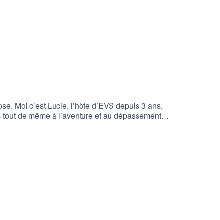
se. Moi c’est Lucie, l’hôte d’EVS depuis 3 ans,
iés tout de même à l’aventure et au dépassement
 vue, et même avec celui d’une experte. Pour cet
lay : est Coach Consultante Formatrice certifiée
ences en entreprise depuis + de 30 ans. Site de
-vous : https://share.google/aVuuxV2DkrxWIFvSA