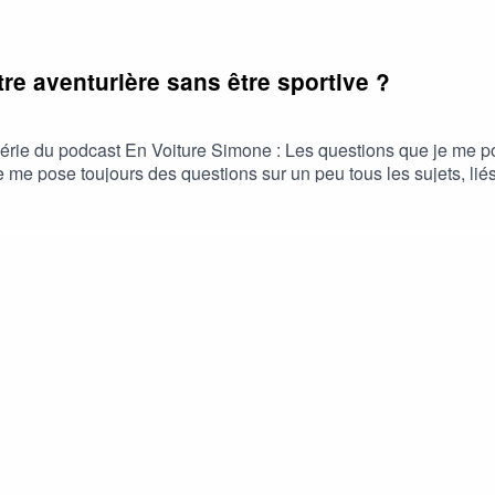
re aventurière sans être sportive ?
érie du podcast En Voiture Simone : Les questions que je me po
 je me pose toujours des questions sur un peu tous les sujets, l
’y répondre, ou pas, mais surtout de vous expliquer mon point de
'on peut être aventurière sans être sportive ?Karine Boulay : es
e les transformations humaines et fait évoluer les compétences e
arine-boulay-centre-de-formation-pibracPrendre rendez-vous : 