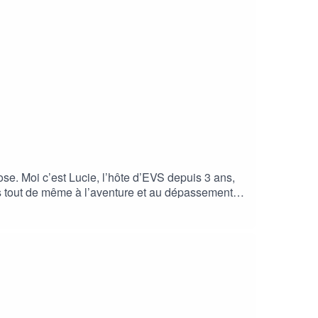
se. Moi c’est Lucie, l’hôte d’EVS depuis 3 ans,
iés tout de même à l’aventure et au dépassement
 vue, et même avec celui d’une experte. Pour cet
 Formatrice certifiée expert qualité. Elle révèle
+ de 30 ans. Site de Karine :
https://share.google/aVuuxV2DkrxWIFvSA ACAST :