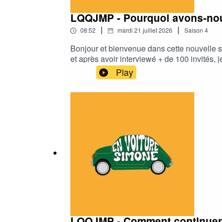
LQQJMP - Pourquoi avons-nous
|
|
08:52
mardi 21 juillet 2026
Saison
4
Bonjour et bienvenue dans cette nouvelle s
et après avoir interviewé + de 100 invités,
de soi. Dans cette série, je vais essayer d
Play
épisode, je me pose la question : Pourquo
Consultante Formatrice certifiée expert qua
entreprise depuis + de 30 ans. Site de Kari
https://share.google/aVuuxV2DkrxWIFv
LQQJMP - Comment continuer à