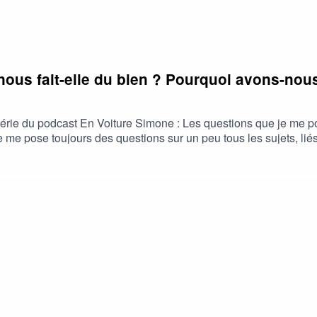
ous fait-elle du bien ? Pourquoi avons-nous
érie du podcast En Voiture Simone : Les questions que je me po
 je me pose toujours des questions sur un peu tous les sujets, l
’y répondre, ou pas, mais surtout de vous expliquer mon point de
 la nature nous fait-elle du bien ? Pourquoi avons-nous tant be
lité. Elle révèle les talents, accompagne les transformations h
ne : https://www.resalib.fr/praticien/108154-karine-boulay-cent
SA ACAST : EN VOITURE SIMONE