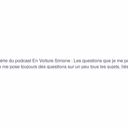
érie du podcast En Voiture Simone : Les questions que je me po
 je me pose toujours des questions sur un peu tous les sujets, l
’y répondre, ou pas, mais surtout de vous expliquer mon point de
alentir ?Karine Boulay : est Coach Consultante Formatrice certifi
 fait évoluer les compétences en entreprise depuis + de 30 ans
arine-boulay-centre-de-formation-pibracPrendre rendez-vous : 