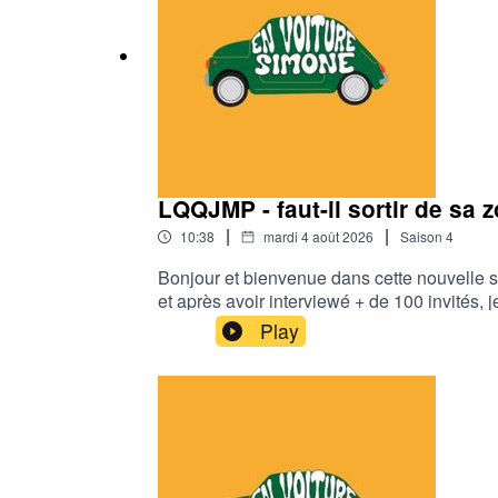
LQQJMP - faut-il sortir de sa 
|
|
10:38
mardi 4 août 2026
Saison
4
Bonjour et bienvenue dans cette nouvelle s
et après avoir interviewé + de 100 invités,
de soi. Dans cette série, je vais essayer d
Play
épisode, je me pose la question : Faut-il so
les talents, accompagne les transformations
https://www.resalib.fr/praticien/108154-k
EN VOITURE SIMONE