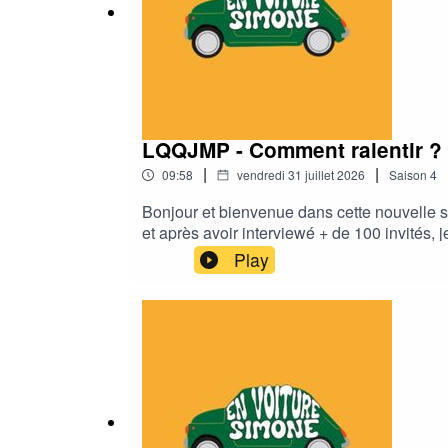
LQQJMP - Comment ralentir ?
|
|
09:58
vendredi 31 juillet 2026
Saison
4
Bonjour et bienvenue dans cette nouvelle s
et après avoir interviewé + de 100 invités,
de soi. Dans cette série, je vais essayer d
Play
épisode, je me pose la question : Comment r
accompagne les transformations humaines et
https://www.resalib.fr/praticien/108154-k
EN VOITURE SIMONE