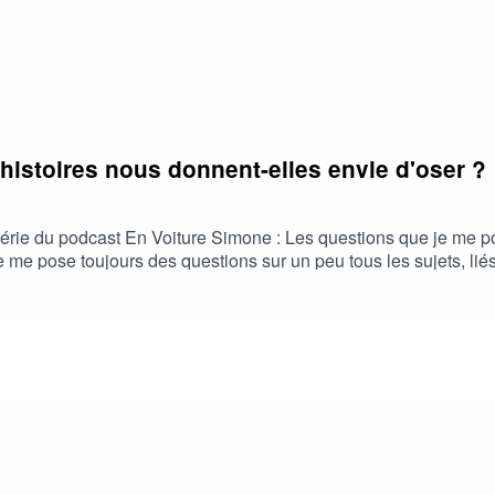
istoires nous donnent-elles envie d'oser ?
érie du podcast En Voiture Simone : Les questions que je me po
 je me pose toujours des questions sur un peu tous les sujets, l
’y répondre, ou pas, mais surtout de vous expliquer mon point de
certaines histoires nous donnent-elles envie d'oser ?Karine Bou
compagne les transformations humaines et fait évoluer les compét
108154-karine-boulay-centre-de-formation-pibracPrendre rendez