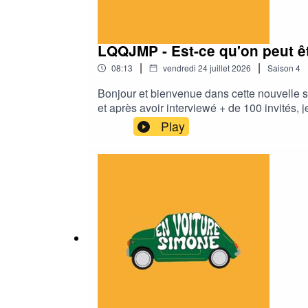
LQQJMP - Est-ce qu'on peut êt
|
|
08:13
vendredi 24 juillet 2026
Saison
4
Bonjour et bienvenue dans cette nouvelle s
et après avoir interviewé + de 100 invités,
de soi. Dans cette série, je vais essayer d
Play
épisode, je me pose la question : Est-ce qu
qualité. Elle révèle les talents, accompagn
https://www.resalib.fr/praticien/108154-k
EN VOITURE SIMONE