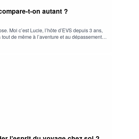
compare-t-on autant ?
se. Moi c’est Lucie, l’hôte d’EVS depuis 3 ans,
iés tout de même à l’aventure et au dépassement
 vue, et même avec celui d’une experte. Pour cet
-on autant ?Karine Boulay : est Coach
umaines et fait évoluer les compétences en
re-de-formation-pibracPrendre rendez-vous :
r l'esprit du voyage chez soi ?