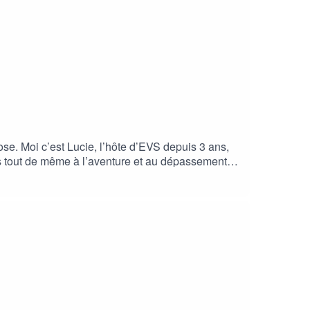
se. Moi c’est Lucie, l’hôte d’EVS depuis 3 ans,
iés tout de même à l’aventure et au dépassement
 vue, et même avec celui d’une experte. Pour cet
ée expert qualité. Elle révèle les talents,
. Site de Karine :
https://share.google/aVuuxV2DkrxWIFvSA ACAST :