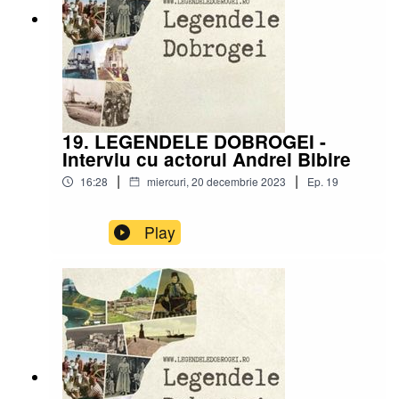
19. LEGENDELE DOBROGEI -
Interviu cu actorul Andrei Bibire
|
|
16:28
miercuri, 20 decembrie 2023
Ep.
19
Play