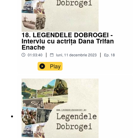
18. LEGENDELE DOBROGEI -
Interviu cu actrița Dana Trifan
Enache
|
|
01:03:40
luni, 11 decembrie 2023
Ep.
18
Play