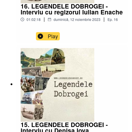
16. LEGENDELE DOBROGEI -
Interviu cu regizorul Iulian Enache
|
|
01:02:18
duminică, 12 noiembrie 2023
Ep.
16
Play
15. LEGENDELE DOBROGEI -
Interviu cu Denisa Iova