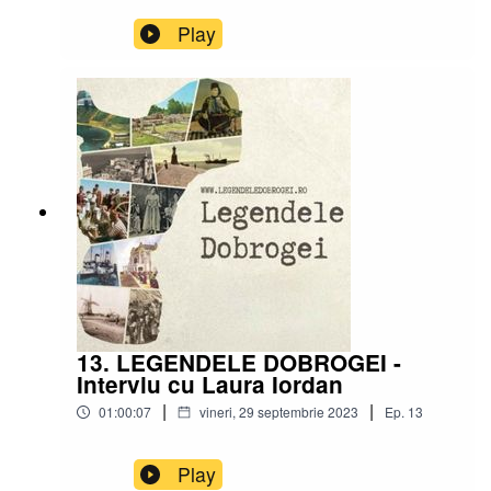
Play
13. LEGENDELE DOBROGEI -
Interviu cu Laura Iordan
|
|
01:00:07
vineri, 29 septembrie 2023
Ep.
13
Play