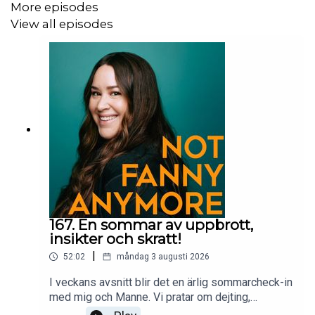
More episodes
View all episodes
167. En sommar av uppbrott,
insikter och skratt!
|
52:02
måndag 3 augusti 2026
I veckans avsnitt blir det en ärlig sommarcheck-in
med mig och Manne. Vi pratar om dejting,
uppbrott och vad sommaren lärt oss hittills. Hur