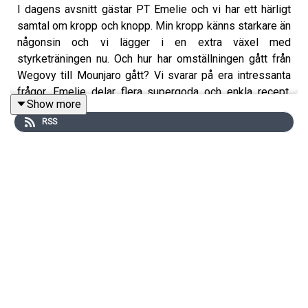
I dagens avsnitt gästar PT Emelie och vi har ett härligt
samtal om kropp och knopp. Min kropp känns starkare än
någonsin och vi lägger i en extra växel med
styrketräningen nu. Och hur har omställningen gått från
Wegovy till Mounjaro gått? Vi svarar på era intressanta
frågor. Emelie delar flera supergoda och enkla recept.
Show more
Detta och mycket mer!
RSS
Nu börjar vi veckan ihop! Varmt välkommen till veckans
avsnitt!
Mer info på @NotFannyAnymore
Obvi klippt av @thepodfather_magnus