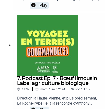
dans les Deux-Sèvres.Christophe élève des
Play
vaches dont le lait est utilisé pour fabriquer le
beurre AOP Charentes-Poitou. Il est aussi
le président du syndicat des laiteries Charentes-
Poitou.Cette série de podcasts est initiée par
l'Agence de l'Alimentation Nouvelle-
Aquitaine.www.produits-de-nouvelle-aquitaine.fr
7. Podcast Ép. 7 - Bœuf limousin
Label agriculture biologique
|
|
14:32
mardi 6 août 2024
Saison
1
,
Ep.
7
Direction la Haute-Vienne, et plus précisément,
La Roche-l’Abeille, à la rencontre d’Anthony
Guyonnaud. Cet éleveur produit de la viande