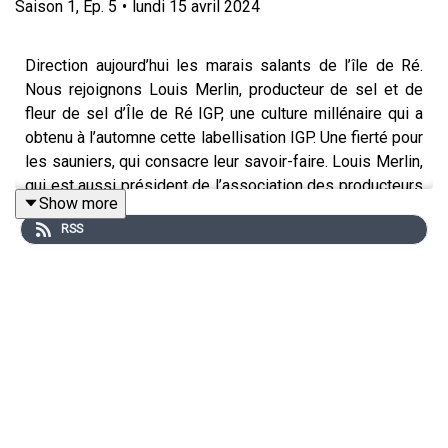
Saison
1
,
Ep.
5
•
lundi 15 avril 2024
Direction aujourd’hui les marais salants de l’île de Ré.
Nous rejoignons Louis Merlin, producteur de sel et de
fleur de sel d’Île de Ré IGP, une culture millénaire qui a
obtenu à l’automne cette labellisation IGP. Une fierté pour
les sauniers, qui consacre leur savoir-faire. Louis Merlin,
qui est aussi président de l’association des producteurs
Show more
de sel de l’ile de Ré, nous emmène à la découverte de
RSS
cet or blanc.
Cette série de podcasts est initiée par l’Agence de
l’Alimentation Nouvelle-Aquitaine.
www.produits-de-
nouvelle-aquitaine.fr