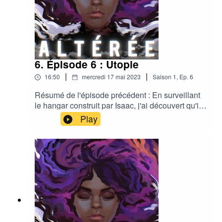
6. Épisode 6 : Utopie
|
|
16:50
mercredi 17 mai 2023
Saison
1
,
Ep.
6
Résumé de l'épisode précédent : En surveillant
le hangar construit par Isaac, j'ai découvert qu'il
appartenait à une agence de com' parisienne
Play
très influente dirigé par un homme du nom
d'Anthony Nomade. Est-il lié à Isaac ?(Venez
discuter et retrouver des bonus visuels et audios
sur la page Facebook, Instagram ou Tiktok du
podcast : @altereepodcast // Musiques
d’Alexandre Didi (alexandre-didi-music.com/)