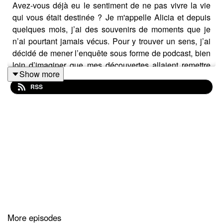
Avez-vous déjà eu le sentiment de ne pas vivre la vie
qui vous était destinée ? Je m'appelle Alicia et depuis
quelques mois, j’ai des souvenirs de moments que je
n’ai pourtant jamais vécus. Pour y trouver un sens, j’ai
décidé de mener l’enquête sous forme de podcast, bien
loin d’imaginer que mes découvertes allaient remettre
Show more
en cause tout ce que je croyais savoir sur mon passé...
RSS
et notre réalité.
More episodes