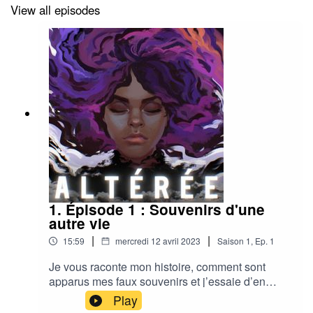
View all episodes
1. Épisode 1 : Souvenirs d'une
autre vie
|
|
15:59
mercredi 12 avril 2023
Saison
1
,
Ep.
1
Je vous raconte mon histoire, comment sont
apparus mes faux souvenirs et j’essaie d’en
parler avec Antoine, un ami psychologue. Il
Play
m’apprend que, contrairement à ce que je