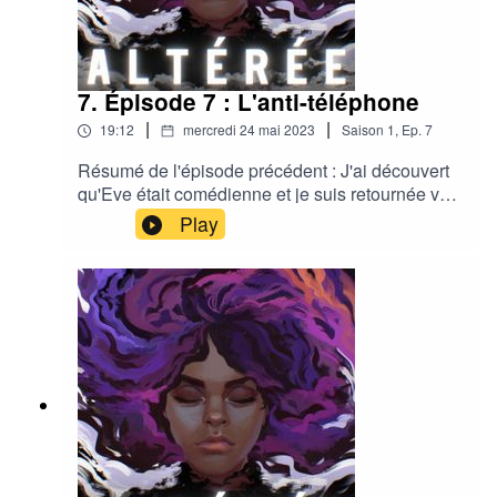
7. Épisode 7 : L'anti-téléphone
|
|
19:12
mercredi 24 mai 2023
Saison
1
,
Ep.
7
Résumé de l'épisode précédent : J'ai découvert
qu'Eve était comédienne et je suis retournée voir
le hangar. Alors que je pensais arriver au bout de
Play
mon enquête, Isaac m'a appelée.(Venez discuter
et retrouver des bonus visuels et audios sur la
page Facebook, Instagram ou Tiktok du podcast :
@altereepodcast // Musiques d’Alexandre Didi
(alexandre-didi-music.com/)