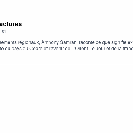
ractures
.
61
rsements régionaux, Anthony Samrani raconte ce que signifie exe
é du pays du Cèdre et l'avenir de L'Orient-Le Jour et de la fran