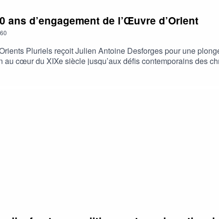
70 ans d’engagement de l’Œuvre d’Orient
60
Orients Pluriels reçoit Julien Antoine Desforges pour une plongé
 au cœur du XIXe siècle jusqu’aux défis contemporains des chré
ue exceptionnelle. Entre mémoire, diplomatie, éducation et soli
s communautés orientales au fil des crises et des bouleversem