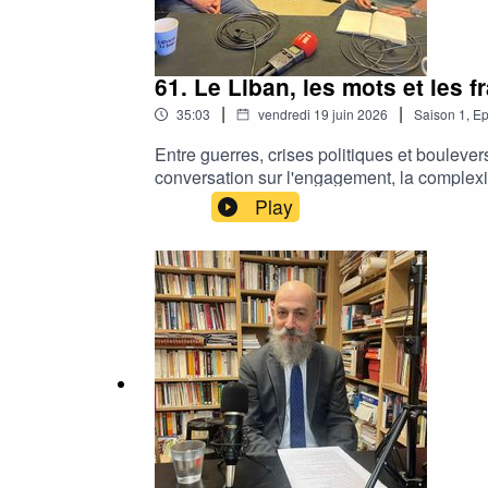
61. Le Liban, les mots et les f
|
|
35:03
vendredi 19 juin 2026
Saison
1
,
Ep
Entre guerres, crises politiques et bouleve
conversation sur l'engagement, la complexit
Play