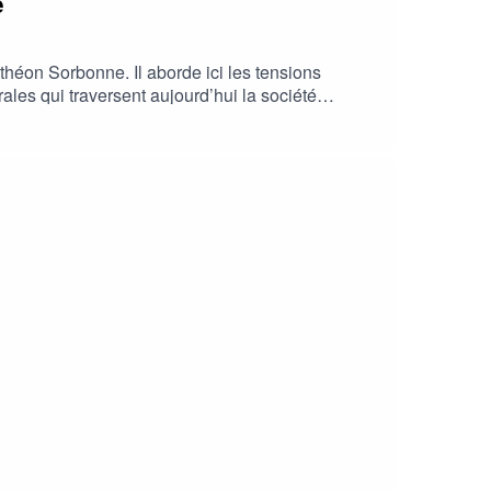
e
théon Sorbonne. Il aborde ici les tensions
rales qui traversent aujourd’hui la société
erre, la perte de l’Artsakh et les
 radicale sur les défis auxquels le peuple