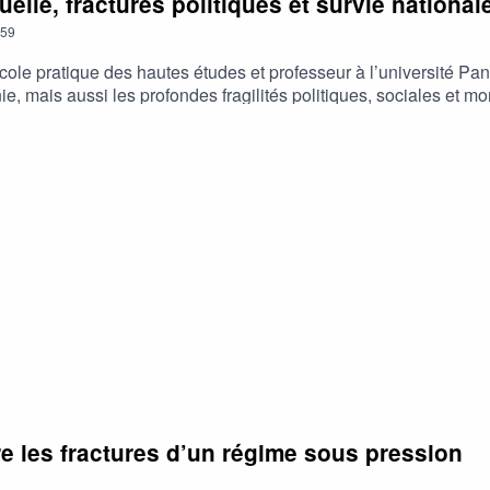
tuelle, fractures politiques et survie national
59
cole pratique des hautes études et professeur à l’université Pan
ie, mais aussi les profondes fragilités politiques, sociales et mo
particulièrement complexe marqué par les conséquences de la gu
rdirossian livre une analyse lucide, historique et profondément
re les fractures d’un régime sous pression