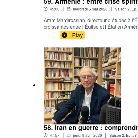
59. Arménie : entre crise spiri
|
|
45:00
mercredi 6 mai 2026
Saison
2
,
Ep.
Aram Mardirossian, directeur d’études à l’É
croissantes entre l’Église et l’État en Armén
arménienne. Dans un contexte géopolitique 
Play
recompositions régionales en cours, Aram Ma
arménien est confronté.
58. Iran en guerre : comprend
|
|
47:57
jeudi 9 avril 2026
Saison
2
,
Ep.
58