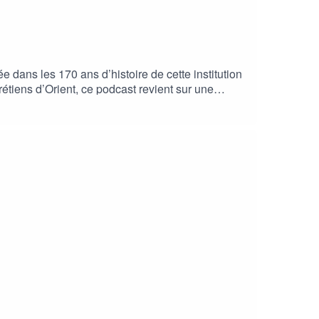
e dans les 170 ans d’histoire de cette institution
tiens d’Orient, ce podcast revient sur une
darité, un éclairage passionnant sur une œuvre qui
ents du Proche-Orient.