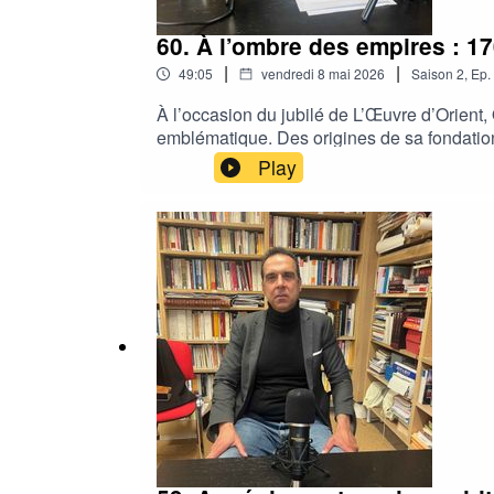
60. À l’ombre des empires : 1
|
|
49:05
vendredi 8 mai 2026
Saison
2
,
Ep.
À l’occasion du jubilé de L’Œuvre d’Orient, 
emblématique. Des origines de sa fondation
aventure humaine, spirituelle et géopolitiq
Play
accompagne depuis près de deux siècles le