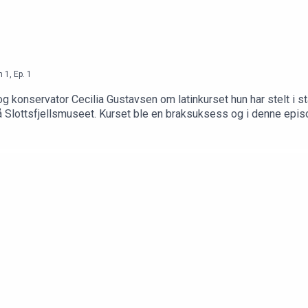
n
1
,
Ep.
1
 konservator Cecilia Gustavsen om latinkurset hun har stelt i st
 på Slottsfjellsmuseet. Kurset ble en braksuksess og i denne epis
t i museum og kulturarv.