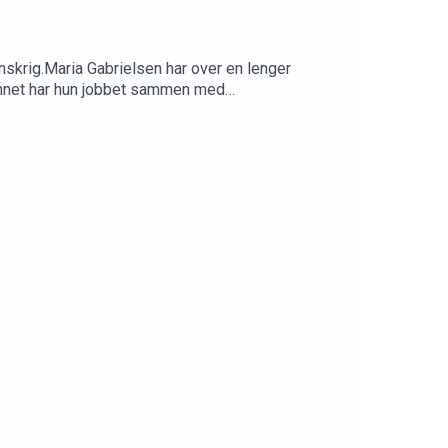
skrig.Maria Gabrielsen har over en lenger
 annet har hun jobbet sammen med
erktøy i museenes samfunnsoppdrag.