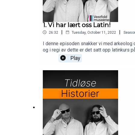
1. Vi har lært oss Latin!
|
|
26:32
Tuesday, October 11, 2022
Seaso
I denne episoden snakker vi med arkeolog og
og i regi av dette er det satt opp latinkurs
podkast for deg som er spesielt interesser
Play