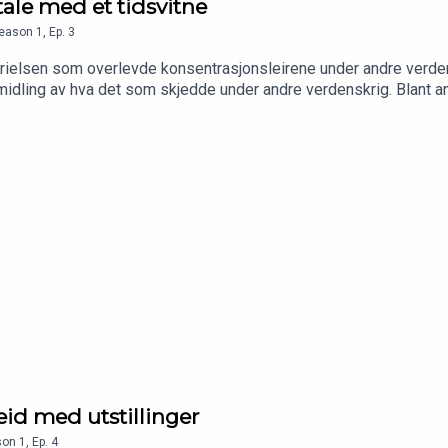
ale med et tidsvitne
eason
1
,
Ep.
3
ielsen som overlevde konsentrasjonsleirene under andre verden
midling av hva det som skjedde under andre verdenskrig. Blant
kolesekken (DKS). Episoden belyser hvorfor DKS er et viktig v
id med utstillinger
son
1
,
Ep.
4