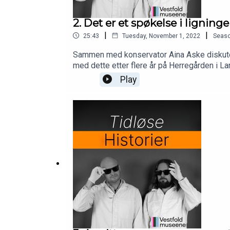
2. Det er et spøkelse i ligning
|
|
25:43
Tuesday, November 1, 2022
Seas
Sammen med konservator Aina Aske diskutere
med dette etter flere år på Herregården i Lar
episoden, mens Eivind er litt mer skeptisk 
Play