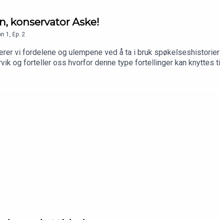
en, konservator Aske!
on
1
,
Ep.
2
r vi fordelene og ulempene ved å ta i bruk spøkelseshistorier 
vik og forteller oss hvorfor denne type fortellinger kan knyttes ti
og har en tilståelse å komme med.