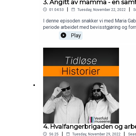
3. Angitt av mamma - en samt
|
|
01:04:53
Tuesday, November 22, 2022
S
I denne episoden snakker vi med Maria Gabr
periode arbeidet med bevisstgjøring og for
Hvalfangstmuseet gjennom Den kulturelle s
Play
4. Hvalfangerbrigaden og arbe
|
|
56:25
Tuesday, November 29, 2022
Sea