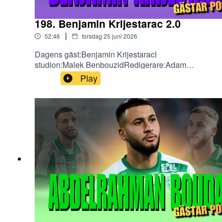
198. Benjamin Krijestarac 2.0
|
52:46
torsdag 25 juni 2026
Dagens gäst:Benjamin KrijestaracI
studion:Malek BenbouzidRedigerare:Adam
ValkeinenFölj oss på sociala medier!X: Fotboll är
Play
FotbollInstagram: fotbollarfotbollTikTok:
fotbollarfotboll