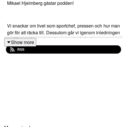
Mikael Hjelmberg gästar podden!
Vi snackar om livet som sportchef, pressen och hur man
gör för att räcka till. Dessutom går vi igenom inledningen
av Allsvenskan och det kommande derbyt!
Show more
RSS
Såklart blir det mycker mer än så, ett avsnitt du inte vill
missa!
Glöm inte att gilla, kommentera och prenumerera för fler
avsnitt!