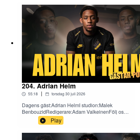
https://www.instagram.com/fotbollarfotboll/TikTok
: https://www.tiktok.com/@fotbollarfotboll
204. Adrian Helm
|
55:18
torsdag 30 juli 2026
Dagens gäst:Adrian HelmI studion:Malek
BenbouzidRedigerare:Adam ValkeinenFölj oss
på sociala medier!X:
Play
https://x.com/fotbollefotbollInstagram:
https://www.instagram.com/fotbollarfotboll/TikTok
: https://www.tiktok.com/@fotbollarfotboll