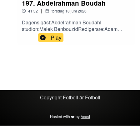
197. Abdelrahman Boudah
|
41:32
torsdag 18 juni 2026
Dagens gäst:Abdelrahman BoudahI
studion:Malek BenbouzidRedigerare:Adam
ValkeinenFölj oss på sociala medier!X: Fotboll är
Play
FotbollInstagram: fotbollarfotbollTikTok:
fotbollarfotboll
Copyright
Fotboll är Fotboll
Hosted with ❤️ by
Acast