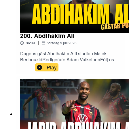
200. Abdihakim Ali
|
36:09
torsdag 9 juli 2026
Dagens gäst:Abdihakim AliI studion:Malek
BenbouzidRedigerare:Adam ValkeinenFölj oss
på sociala medier!X:
Play
https://x.com/fotbollefotbollInstagram:
https://www.instagram.com/fotbollarfotboll/TikTok
: https://www.tiktok.com/@fotbollarfotboll