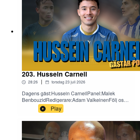
203. Hussein Carneil
|
28:26
torsdag 23 juli 2026
Dagens gäst:Hussein CarneilPanel:Malek
BenbouzidRedigerare:Adam ValkeinenFölj oss
på sociala medier!X:
Play
https://x.com/fotbollefotbollInstagram:
https://www.instagram.com/fotbollarfotboll/TikTok
: https://www.tiktok.com/@fotbollarfotboll