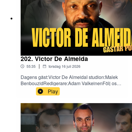
202. Victor De Almeida
|
55:35
torsdag 16 juli 2026
Dagens gäst:Victor De AlmeidaI studion:Malek
BenbouzidRedigerare:Adam ValkeinenFölj oss
på sociala medier!X:
Play
https://x.com/fotbollefotbollInstagram:
https://www.instagram.com/fotbollarfotboll/TikTok
: https://www.tiktok.com/@fotbollarfotboll