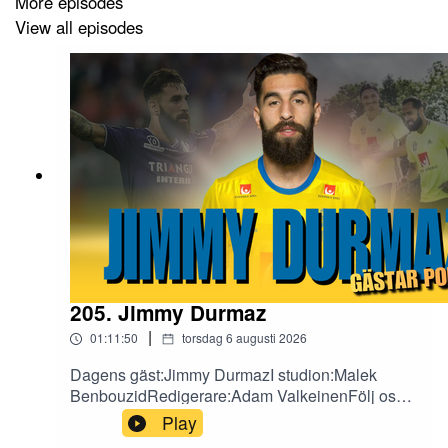
More episodes
View all episodes
205. Jimmy Durmaz
|
01:11:50
torsdag 6 augusti 2026
Dagens gäst:Jimmy DurmazI studion:Malek
BenbouzidRedigerare:Adam ValkeinenFölj oss
på sociala medier!X:
Play
https://x.com/fotbollefotbollInstagram: