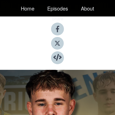
Home
Episodes
About
Share