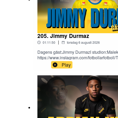
205. Jimmy Durmaz
|
01:11:50
torsdag 6 augusti 2026
Dagens gäst:Jimmy DurmazI studion:Malek B
https://www.instagram.com/fotbollarfotboll/T
Play