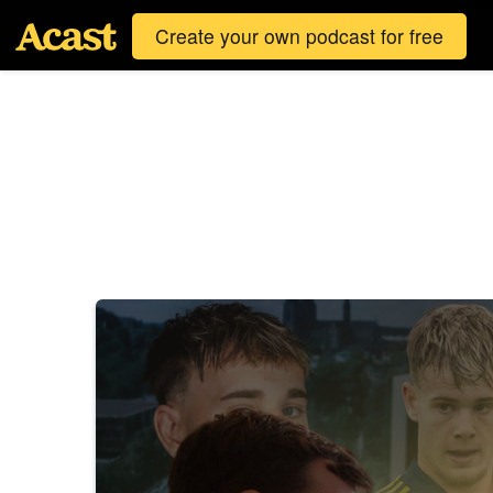
Create your own podcast for free