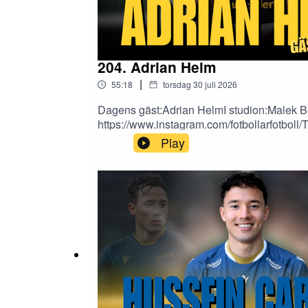
204. Adrian Helm
|
55:18
torsdag 30 juli 2026
Dagens gäst:Adrian HelmI studion:Malek Be
https://www.instagram.com/fotbollarfotboll/T
Play