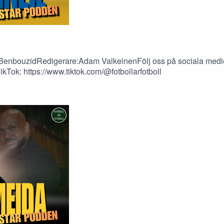
nbouzidRedigerare:Adam ValkeinenFölj oss på sociala medier!X
ikTok: https://www.tiktok.com/@fotbollarfotboll