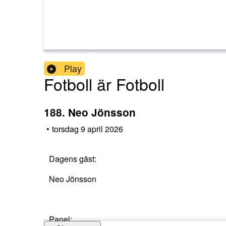
Play
Fotboll är Fotboll
188. Neo Jönsson
•
torsdag 9 april 2026
Dagens gäst:
Neo Jönsson
Panel: