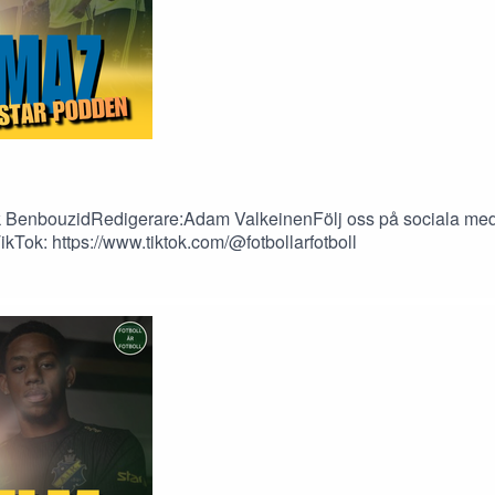
enbouzidRedigerare:Adam ValkeinenFölj oss på sociala medier!
ikTok: https://www.tiktok.com/@fotbollarfotboll