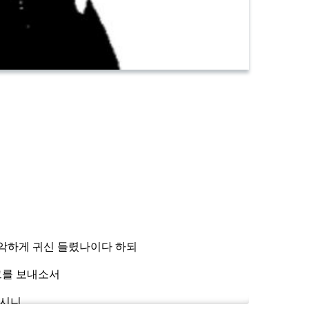
흉악하게 귀신 들렸나이다 하되
그를 보내소서
하시니