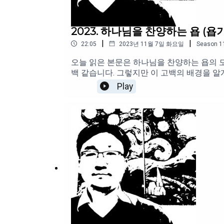
견하는 것이 무엇이냐 하면, 하나님은 채우
함도 있었지만, 이방 여인과 그의 아들을 
는 것을 보여주고 있습니다. 마찬가지로 하
2023. 하나님을 찬양하는 욥 (욥기 
|
|
22:05
2023년 11월 7일 화요일
Season
1
오늘 읽은 본문은 하나님을 찬양하는 욥의 모습
백 같습니다. 그렇지만 이 고백의 배경을 알게
너무나도 큰 슬픔 속에 빠져 있습니다. 그가
Play
습니다. ‘욥이 일어나 겉옷을 찢고 머리털을 
꺼져 버리는 경험을 하고 있는 연약하고 불쌍
니다. ‘땅에 엎드려 예배하며’ 했던 고백이
요, 가져 가진 분도 주님이시니, 주님의 이
게 뭔가를 주시면 기쁘고 평화롭고, 마냥 
낌이 듭니다. 욥의 고백처럼, 원래 하나님 
해하기 어려운 부분이기도 합니다. 한 명의 
인 것입니다. 망연자실한 얼굴을 하고 앉아서
엎드려 하나님을 예배하고 있습니다. 그리고
다!”