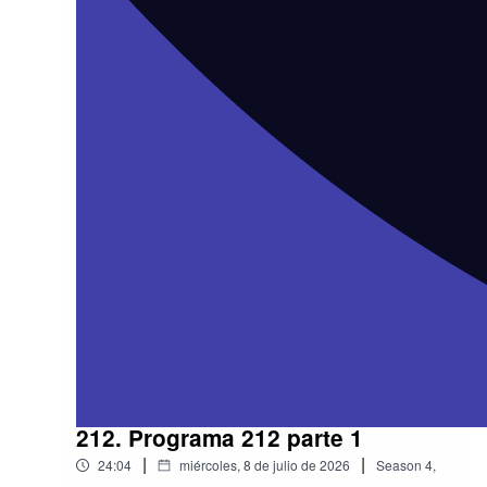
212. Programa 212 parte 1
|
|
24:04
miércoles, 8 de julio de 2026
Season
4
,