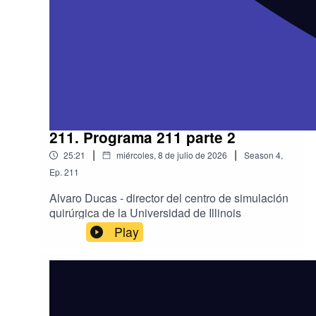
211. Programa 211 parte 2
|
|
25:21
miércoles, 8 de julio de 2026
Season
4
,
Ep.
211
Alvaro Ducas - director del centro de simulación
quirúrgica de la Universidad de Illinois
Play