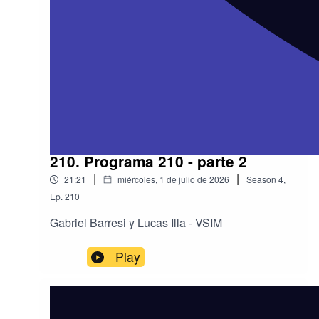
210. Programa 210 - parte 2
|
|
21:21
miércoles, 1 de julio de 2026
Season
4
,
Ep.
210
Gabriel Barresi y Lucas Illa - VSIM
Play