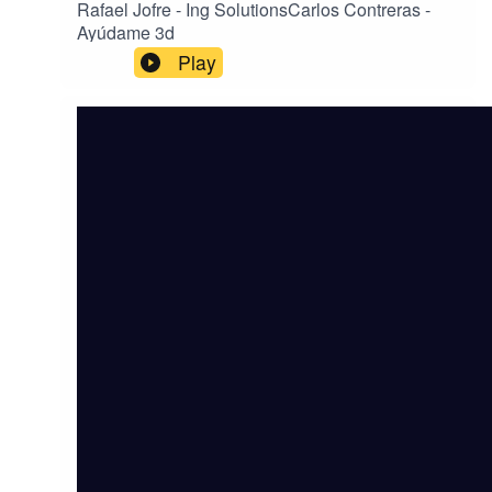
Rafael Jofre - Ing SolutionsCarlos Contreras -
Ayúdame 3d
Play