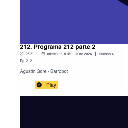
212. Programa 212 parte 2
|
|
25:50
miércoles, 8 de julio de 2026
Season
4
,
Ep.
212
Agustín Gore - Barrobot
Play