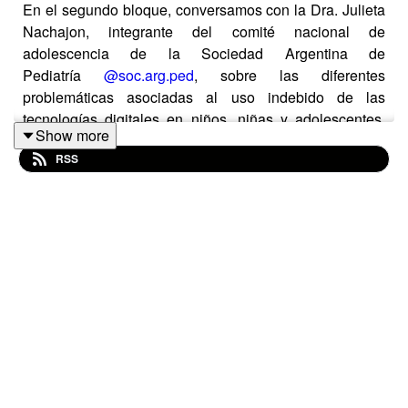
En el segundo bloque, conversamos con la Dra. Julieta
Nachajon, integrante del comité nacional de
adolescencia de la Sociedad Argentina de
Pediatría
@soc.arg.ped
, sobre las diferentes
problemáticas asociadas al uso indebido de las
tecnologías digitales en niños, niñas y adolescentes.
Show more
Además, nos compartió algunas recomendaciones para
RSS
acompañar a los niñas y niñas en su utilización.
• Finalmente, en la sección del Laboratorio,
compartimos algunas recomendaciones para aprender
algún idioma utilizando inteligencia artificial.