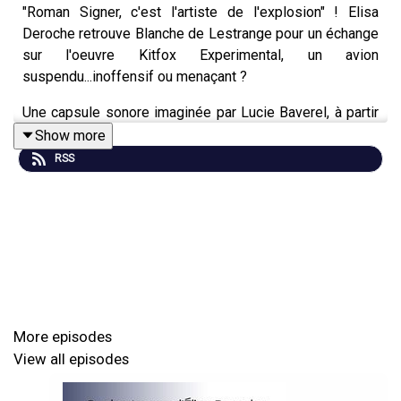
"Roman Signer, c'est l'artiste de l'explosion" ! Elisa
Deroche retrouve Blanche de Lestrange pour un échange
sur l'oeuvre Kitfox Experimental, un avion
suspendu...inoffensif ou menaçant ?
Une capsule sonore imaginée par Lucie Baverel, à partir
de l'oeuvre "Kitfox Experimental" (2014) de l'artiste
Show more
Roman Signer.
RSS
Avec la voix d’Eléonore Alpi, écrite par Lucie Baverel,
réalisée et mixée par Nuits Noires avec Rémi Sève.
Une série pensée et coproduite par Art Explora et Nuits
Noires.
À retrouver sur le site et l'application Art Explora
Academy et le site du Hangar Y.
More episodes
View all episodes
Crédits image : Vue de l’installation au / Installation view