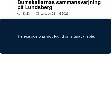
Dumskallarnas sammansvärjning
på Lundsberg
|
33:33
torsdag 21 maj 2026
Play
Copyright
Viggo Cavling
Hosted with ❤️ by
Acast