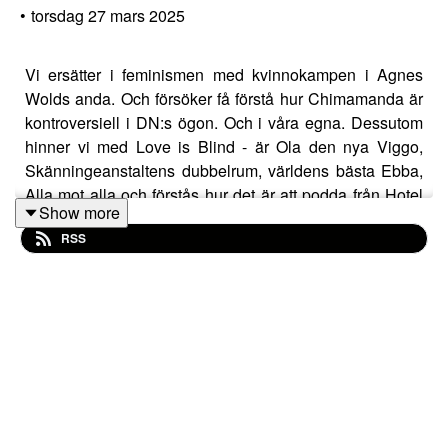
•
torsdag 27 mars 2025
Vi ersätter i feminismen med kvinnokampen i Agnes
Wolds anda. Och försöker få förstå hur Chimamanda är
kontroversiell i DN:s ögon. Och i våra egna. Dessutom
hinner vi med Love is Blind - är Ola den nya Viggo,
Skänningeanstaltens dubbelrum, världens bästa Ebba,
Alla mot alla och förstås hur det är att podda från Hotel
Show more
Kung Carl. Claes upplevelse kan vara den värsta
RSS
sågningen i podcastens historia.