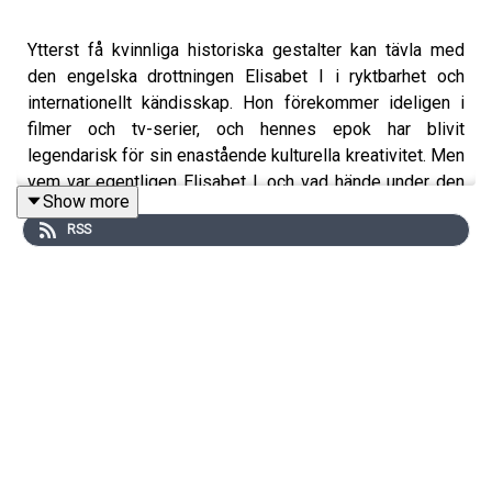
Ytterst få kvinnliga historiska gestalter kan tävla med
den engelska drottningen Elisabet I i ryktbarhet och
internationellt kändisskap. Hon förekommer ideligen i
filmer och tv-serier, och hennes epok har blivit
legendarisk för sin enastående kulturella kreativitet. Men
vem var egentligen Elisabet I, och vad hände under den
Show more
”elisabetanska” eran?
RSS
Elisabet – som i barn- och ungdomen stundom svävade i
stor fara – hade turen att få ett långt härskarliv, och hon
valde självmant att regera utan en manlig partner. Hon
blev ”Jungfrudrottningen” som spelade ut friarna mot
varandra och gjorde sitt yttersta för att styra riksskutan
på rätt kurs i religionskrigens och de stora dynastiska
uppgörelsernas tidevarv.