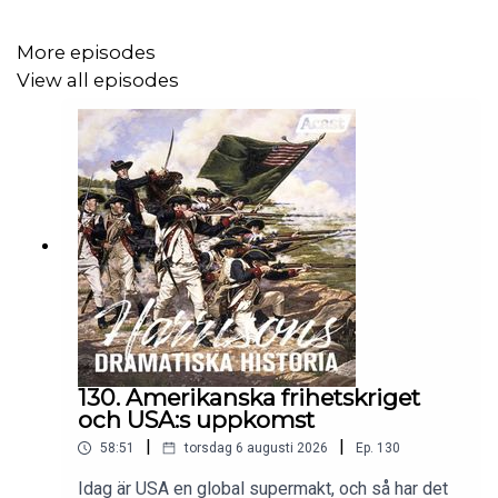
expansion för kulturlandskapet och en av de största
demografiska uppgångarna i världshistorien. Den
More episodes
europeiska folkmängden mångdubblades. Hur var detta
View all episodes
möjligt? Vilka tekniska uppfinningar och innovationer låg
bakom förändringarna? Hur tog mänskligheten steget
från simpel handkraft till hästkraft, vattenkraft och
vindkraft? När spred sig vattenkvarnen och väderkvarnen
över världen, och vad ledde förändringarna till?
I detta avsnitt av podden Harrisons dramatiska historia
samtalar Dick Harrison, professor i historia vid Lunds
universitet, och fackboksförfattaren Katarina Harrison
Lindbergh om hur det europeiska kulturlandskapet
130. Amerikanska frihetskriget
formades mellan 1000-talet och 1300-talet, med den
och USA:s uppkomst
nyodlande bonden som huvudperson.
|
|
58:51
torsdag 6 augusti 2026
Ep.
130
Idag är USA en global supermakt, och så har det