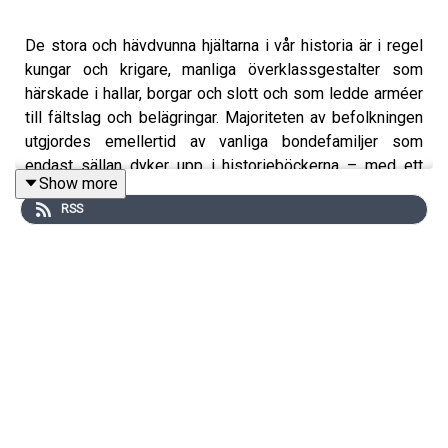
De stora och hävdvunna hjältarna i vår historia är i regel
kungar och krigare, manliga överklassgestalter som
härskade i hallar, borgar och slott och som ledde arméer
till fältslag och belägringar. Majoriteten av befolkningen
utgjordes emellertid av vanliga bondefamiljer som
endast sällan dyker upp i historieböckerna – med ett
Show more
stort undantag: skapandet av vårt kulturlandskap under
RSS
högmedeltiden.
Under medeltiden grundades de flesta byar och
samhällen som återfinns på nutida kartor, och nästan alla
växte fram till följd av nyodling på 1100- och 1200-talen.
De kulturbringande hjältarna var energiska godsherrar,
bönder, bondhustrur och torpare, vilka angrep omvärldens
skogar och ängsmarker med yxor, hackor, plogar, harvar,
liar och skäror. Resultatet var en formidabel geografisk