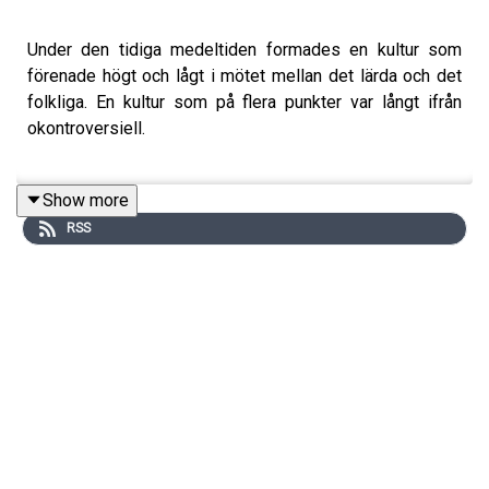
Under den tidiga medeltiden formades en kultur som
förenade högt och lågt i mötet mellan det lärda och det
folkliga. En kultur som på flera punkter var långt ifrån
okontroversiell.
Show more
Prästerna ryste över folks vidskepligheter och såg till att
RSS
fästa sina åsikter på pränt. I lagar, dikter, pedagogiska
texter och till och med uppslagsverk gav sig
skribenterna i kast med föreställningar om änglar,
demoner, häxor, trollkarlar, spåmän, astrologer,
djävulsdyrkare och allt möjligt annat som uppfattades
som besynnerligt.
Till de största fördomarna mot tidig medeltid hör att
epoken var osedvanligt ”mörk”. Det är inte av en slump