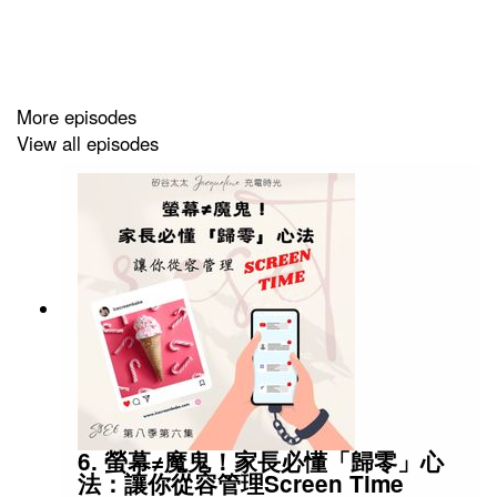
孩子與長輩溝通、保留文化連結，還是希望他們在全球
化時代擁有語言優勢，這集都能帶來實用啟發與安心力
量。
More episodes
View all episodes
📚書：
《7 Steps to Raising a Bilingual Child》（作者：Naomi
Steiner）本集主要參考書，介紹打破迷思、設定目標、
當雙語教練、創造語言環境等七個步驟。
🔤英文：
Bilingual / Multilingual：雙語／多語
6. 螢幕≠魔鬼！家長必懂「歸零」心
Monolingual：單語
法：讓你從容管理Screen Time