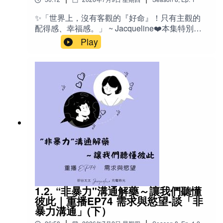
也分享神經外科醫師 Dr. Michael Egnor 對自由意
志、意識與靈魂的研究觀點，並比較「配得
✨「世界上，沒有客觀的『好命』！只有主觀的
感」、「價值感」、「應得感」與「該得感」四
配得感、幸福感。」 ~ Jacqueline❤️本集特別適
種人生狀態，幫助我們重新理解：真正決定幸福
合：常覺得自己「不夠好」、「不值得被愛」的
Play
的，並不是外在發生了什麼，而是我們是否有能
人明明擁有很多，卻始終無法感到滿足與幸福的
力承接生命送來的一切。記得：你一直努力與承
人總是在感情中反覆測試對方、害怕失去的人容
受的一切，都正在默默擴充你承接幸福的容量。
易拖延、自我設限、自我破壞（Self-Sabotage）
🔤 英文Sense of Deservingness 配得
的人對吸引力法則、顯化（Manifestation）、身
感 Sense of Worthiness 價值感 Sense of
心靈、自我成長有興趣，但希望有更深入思辨的
Entitlement 應得感 Homeostasis 體內恆
人正在尋找人生方向、職涯定位或思考「真正想
定、體內穩態 Arousal 喚醒狀態、清醒程
要的是什麼」的人父母、教育工作者，以及想了
度 Movement 動作控制 Perceiving 感
解孩子天賦與內在動力的人想建立真正自信，而
知、知覺 Memory 記
不是靠自我催眠獲得短暫信心的人✍️ 你真的相信
憶 Emotion 情
「只要相信自己值得，就能得到一切」嗎？近年
緒 Pseudoscience 偽科學（作者主張可理
來，「配得感」成了自我成長圈最熱門的關鍵字
解為「未科學」）Free Will 自由意
之一。但，也許我們一直誤會了它。真正的配得
志 Rational Thinking 理性思考 Imposter
感，不是拼命告訴自己「我值得」，也不是靠吸
Syndrome 冒名頂替症候群 Education 教
引力法則去顯化人生，而是一種深刻認識自己的
1.2. “非暴力"溝通解藥～讓我們聽懂
育（引導內在能力） Unlearn 反教育、去除
能力。在這一集節目中， Ｊ分享多年催眠與教練
彼此｜重播EP74 需求與慾望-談「非
舊有學習 📚 台語諺語：「狀元子好生，生意子
工作的觀察，以及自己的生命經驗，重新定義什
暴力溝通」(下）
歹生」👨‍⚕️人物Dr. Michael Egnor （美國小兒神經
麼是真正的「配得感」。我們將一起探討：為什
外科）孟子 中國古代哲人 🌟金句「你一直默默努
|
|