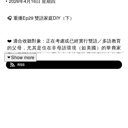
•
2026年4月16日 星期四
🎧 重播Ep29 雙語家庭DIY（下）
❤️ 適合收聽對象：正在考慮或已經實行雙語／多語教育
的父母，尤其是住在非母語環境（如美國）的華裔家
庭。希望以輕鬆、無壓力方式培養孩子語言能力的家
Show more
長，避免過度焦慮或強迫學習。
RSS
📝在這一集重播節目中，LingYing、Pauline與
Jacqueline深入聊聊雙語（甚至三語）教育的親身經驗。
Jacqueline分享如何在家裡讓兩個孩子（包子與饅頭）自
然習得中文、英文與法文，同時維持輕鬆無壓力的學習
氛圍。她們討論大腦科學優勢、常見迷思破解、
OPOL（One Parent One Language）策略、家庭語言計
劃，以及如何面對孩子不願練習的時刻。無論您是想讓