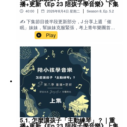
找到適合自己家庭的管理方式，讓螢幕管理困擾
播+更新《Ep 23 陪孩子學音樂》下集
Balanced bilingual：平衡型雙語（兩種語言流利程度相
降到最低，甚至消失。📚哥倫比亞大學教授Keith
|
|
當）
40:00
2026年8月4日 星期二
Season
8
,
Ep.
5.2
Diaz,PhD的「每30分鐘休息五分鐘」研究：
https://www.cuimc.columbia.edu/news/rx-
✍️ 下集節目後半段更新部分，J 分享上週「催
Code-switching / Co-switching：語碼轉換（混用兩種語
prolonged-sitting-five-minute-stroll-every-half-
眠」妹妹，幫妹妹克服緊張，考上青年樂團首席
言）
hour🔤英文- IG → Instagram（社群媒體App） -
的過程。這是2020年四月的節目重播：《Ep 23
Play
doom scrolling → 無止盡地刷短視頻／滑手機
陪孩子學音樂》下集 + 更新學音樂真的能開發大
Rosetta Stone：羅塞塔石碑（知名語言學習軟體）
（持續向下滑動觀看負面或無意義內容） - app →
腦嗎？為什麼有些家庭因為學琴而關係緊張？三
應用程式 - holistic →整體的、全面的 - consistent
位都在彈琴的媽媽——Pauline、Jacqueline、
→ 一致的 - Video Chat → 視訊通話 - Family
LingYing，從自己的學琴心路歷程談起，分享如
Media Plan → 家庭媒體計畫 - Minecraft →（麥
何培養孩子對音樂的興趣、決定樂器、找老師、
✨ 重點與金句：
塊，電腦遊戲） - sky → Sky（遊戲） - Genshin
建立練習習慣，以及面對孩子說「我不想學了」
Impact → 原神（遊戲） - Pinterest → 拼趣，圖片
「二到十歲是腦部可塑性的黃金時期，學語言最快最輕
時該怎麼辦。這集沒有標準答案，只有真實經驗
社群 - Etsy → Etsy.com（手作商品平台） -
與實用技巧，適合所有正在陪孩子學音樂、或想
鬆。」
Screen time → 螢幕時間 - downtime → 關機時間
重新思考「音樂教育」的爸媽收聽。❤️ 本重播適
／休息時間（家長控制功能） - FaceTime → 視訊
「不同的語言有不同的邏輯，越早接觸越容易內化。」
合收聽對象：家有學齡前到小學階段孩子、正在
通話 程式- freak out → 驚慌失措／過度反應 -
考慮或已經讓孩子學音樂／樂器的爸媽 自己曾因
Piñata → 皮納塔（生日派對打的糖果玩具） -
「語言是生存的工具，如果不是生存必要，小孩就比較
學琴受傷、現在想用不同方式引導孩子的父母 對
AAP → American Academy of Pediatrics（美國
「培養興趣 vs. 建立紀律」感到兩難的家長 想了
難有內在動機。」
兒科學會） - Anxiety → 焦慮 - Depression → 憂
解美國華人家庭實際如何安排練琴、選老師、處
5.1. 怎麼讓孩子「主動練琴」？｜重
鬱 - Body Dysmorphia → 身體形象扭曲／身體畸
「每天接觸一點點（palatable），就是持續進步的關
理撞牆期的聽眾 喜歡聽真實經驗分享、而非純理
播+更新《Ep 23 陪孩子學音樂》上集
形恐懼症 🌟金句「螢幕，只是另一個孩子喜歡的