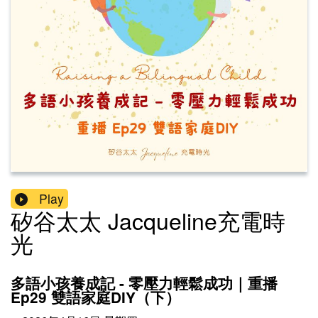
Play
矽谷太太 Jacqueline充電時
光
多語小孩養成記 - 零壓力輕鬆成功｜重播
Ep29 雙語家庭DIY（下）