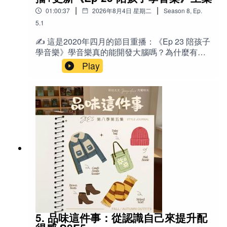
論教養的家長🔤英文recital：演奏會／發表
鍵。」
東西。」 「先不要把螢幕當成魔鬼，不要把自己
|
|
01:00:37
2026年8月4日 星期二
Season
8
,
Ep.
會 GIG：演出／駐唱工作 boundary：界
當成和魔鬼交易的、失敗的父母。」 「你面對的
「OPOL策略像生存工具，激發孩子用該語言溝通的本
限 guideline：指引／指導原則 technique：技
5.1
不是一個會毀掉你孩子的危險，而是能載著你孩
巧 structural：有結構的、系統化的 portable：方
能。」
子跨越文明之河的一艘高科技艦艇。」 「過度反
✍️ 這是2020年四月的節目重播：《Ep 23 陪孩子
便攜帶的 repertoire：曲目庫 incentive：誘因／
應會造成惡性循環，溫柔提醒比沒收更有效。
學音樂》學音樂真的能開發大腦嗎？為什麼有些
獎勵 overwhelm：壓垮、不知所措 motivation：
「雙語不是固定狀態，而是一個動態的過程，會隨環境
「做個現代人，這（學習管理螢幕使用時間與內
家庭因為學琴而關係緊張？三位都在彈琴的媽媽
Play
動機 ”tune in“ to your kids：靜下心來感受／連結
變動。」
容）是我們的共業，也是共同的幸福。」 🎙️相關
——Pauline、Jacqueline、LingYing，從自己的
孩子 follow your intuition：跟隨你的直覺 switch
老節目：本週 重播《陪孩子學音樂》（重播集，
學琴心路歷程談起，分享如何培養孩子對音樂的
off：關掉（大腦）、放空 seating audition 席位考
「不要裝聽不懂，而是用自然方式引導孩子轉換語言，
下集含催眠妹妹考上樂團大提琴首席的過
興趣、決定樂器、找老師、建立練習習慣，以及
試｜試鏡/試聽Sebastian 賽巴斯丁predator 獵食
維持良好溝通關係。」
程） 《S7E16 管太多？不夠嚴？「失敗的父母」
面對孩子說「我不想學了」時該怎麼辦。這集沒
者prey 獵物🌟金句 「音樂在我生命中是很美好
有感！》 《Ep 39 餐桌上的手機》《Ep 27 非常
有標準答案，只有真實經驗與實用技巧，適合所
的，但它不是全部。」 「寧可縮短時間，但盡量
＊節目贊助商：
時期Screen Time放輕鬆--我們的思考與討論
有正在陪孩子學音樂、或想重新思考「音樂教
不要間斷。」 「媽媽是你的一面鏡子，如果你不
育」的爸媽收聽。下集節目後半段更新部分，J 分
需要天天照鏡子，就等到需要的時候再來找
Flora Chen 房屋仲介 408-981-0730 (COMPASS 矽谷灣
享上週「催眠」妹妹，幫妹妹克服緊張，考上樂
我。」 「表演的目的不是表現自己，而是分享音
區）
團首席的過程。❤️ 本重播適合收聽對象：家有學
樂帶給你的快樂。」 「我們只是孩子帶到這個世
齡前到小學階段孩子、正在考慮或已經讓孩子學
界上的其中一個資源而已。」 「小孩就算暫時不
REALTOR® | DRE 01334314
音樂／樂器的爸媽 自己曾因學琴受傷、現在想用
學，只要還是喜歡音樂，就已經收到這份禮物
不同方式引導孩子的父母 對「培養興趣 vs. 建立
https://www.compass.com/agents/flora-chen/
了。」 📚參考資料 《蜜蜂與月淚》（小說，引發
紀律」感到兩難的家長 想了解美國華人家庭實際
重新學琴的契機） Music Together（全美兒童音
如何安排練琴、選老師、處理撞牆期的聽眾 喜歡
樂課程） Music for Young Children（團體班教材
5. 品味這件事：從認識自己來提升配
聽真實經驗分享、而非純理論教養的家長🔤英文
系統） Violin（YouTube Channel，強調練習重