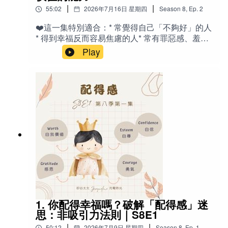
野特快（獨立玻璃圓頂觀光車廂） - Adventure
或只是想更深入了解你的動物夥伴，我都會以開
|
|
55:02
2026年7月16日 星期四
Season
8
,
Ep.
2
Class：經濟艙 - Dall Sheep：白色大角羊 -
放、尊重與溫柔的態度，協助你們建立更深層的
Moose：麋鹿 - Bald Eagle：白頭海雕（美國國
❤️這一集特別適合：* 常覺得自己「不夠好」的人
連結。Erica美國電話：925-872-
鳥） - Caribou：北美野馴鹿 - Reindeer：馴鹿
* 得到幸福反而容易焦慮的人* 常有罪惡感、羞愧
5215Email: Ery135@gmail.com
（聖誕老人拉車的那種） - Dry Cabin：無自來水
感的人* 容易羨慕別人、比較自己的人* 努力很
Play
的木屋 - Anti-Nausea motion sickness patches：
多，卻始終覺得人生沒有突破的人* 正在人生低
暈船貼（暈動症貼片） - Overeating：暴飲暴食、
潮、失業、失戀或遭遇挫折的人* 想深入了解心理
吃太多 - Sit down meals：坐下來點菜的正餐 -
學、神經科學與靈性觀點的人* 希望提升幸福感與
Excursions：岸上遊覽行程 🎙️相關老節目：
內在穩定的人* 對「配得感」、「價值感」、「應
《S3E5 我是『擔憂』武士Worrier - 就是愛擔
得感」有興趣的聽眾✍️節目介紹：你的想要～和
心？》《轉播｜為啥學音樂？矽谷家長觀點 ｜愛
「靈魂」的想要，不一樣？為什麼有些人得到幸
麗絲老師訪問Jacqueline》《S7E15 帶『皮蛇』
福，卻無法安心享受？為何有人成功後，反而開
去旅行：一場被迫慢下來的身體提醒》
始懷疑自己只是運氣好；有人躲過災難，卻一直
活在罪惡感裡；有人努力多年仍相信自己不值得
被愛、不值得成功？這些問題，都可能與一種很
少被討論，卻深深影響人生品質的心理狀態有關
～配得感（Sense of Deservingness）。本集節
目延續上一集內容，進一步探討配得感背後更深
層的心理機制，以及它如何影響我們對幸福、成
1. 你配得幸福嗎？破解「配得感」迷
功、失敗、人際關係與人生挑戰的感受。節目中
思：非吸引力法則｜S8E1
除了引用孟子《天將降大任於斯人也》的智慧，
|
|
50:12
2026年7月9日 星期四
Season
8
,
Ep.
1