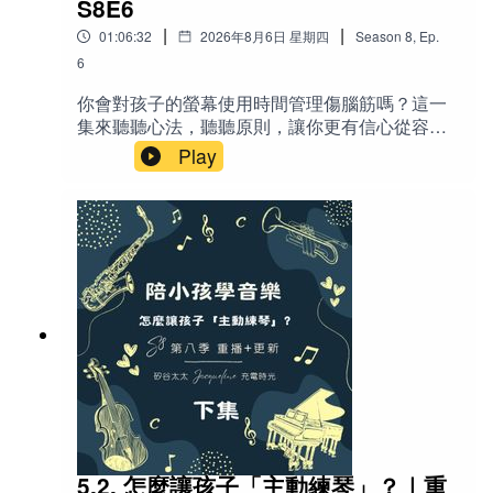
S8E6
Alzheimer’s：阿茲海默症（老年失智症）
|
|
01:06:32
2026年8月6日 星期四
Season
8
,
Ep.
6
Cognitive reserve：認知儲備
你會對孩子的螢幕使用時間管理傷腦筋嗎？這一
OPOL (One Parent One Language)：單親單語策略（一
集來聽聽心法，聽聽原則，讓你更有信心從容地
位家長只用一種語言跟孩子溝通）
面對螢幕。❤️適合所有正在面對孩子螢幕時間管
Play
理的家長（尤其是有學齡前到高中生孩子的父
Immersion：沉浸式（語言環境）
母）、對科技成癮感到焦慮或自責的成人、以及
想用更全面、人性化角度看待親子關係與現代科
Emergent / ESL (English as a Second Language)：第二
技的聽眾。特別適合那些容易因「管太多／管太
語言英語課程
鬆」而陷入罪惡感、恐懼或親子衝突的父母。📝
節目說明 螢幕時間是現代家長最頭痛的問題之
Compound bilingual：複合型雙語（同時在同一時空學
一，但真正的挑戰往往不是孩子用了多久，而是
習兩種語言）
父母內心累積的罪惡感、羞恥與恐懼。本集從幫
你心態「歸零」出發，帶你重新看待螢幕——它
Coordinate bilingual：對等型雙語（在不同時空環境分
不是魔鬼，而是像甜點、游泳池、公園或刀子一
別學習）
樣的工具。主持人Jacqueline分享重點管理原
則，包括年齡原則、健康原則等實用策略，並穿
Subordinate bilingual：從屬型雙語（一種語言為主，另
插真實案例（包括K.G.M.控告社群平台案、澳洲
一種為輔）
禁令、自家親子經驗），幫助你卸下情緒包袱，
5.2. 怎麼讓孩子「主動練琴」？｜重