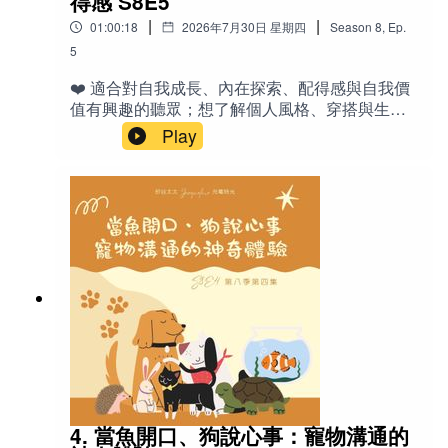
得感 S8E5
recital：演奏會／發表會 GIG：演出／駐唱工
Joseph Yen 房屋仲介 408-497-2989 (COMPASS 矽谷灣
要性） Little American（影集，壁球教練與孩子
|
|
01:00:18
2026年7月30日 星期四
Season
8
,
Ep.
作 boundary：界限 guideline：指引／指導原
區）
的故事） 🎙️相關老節目：《Ep 23 陪孩子學音樂》
則 technique：技巧 structural：有結構的、系統
5
《Ep 25 陪小孩（自己）無痛建立Routine》
化的 portable：方便攜帶的 repertoire：曲目
Broker Associate | DRE 01136969
《S1E23 美國中學生活-和包子、饅頭姊姊閒聊》
❤️ 適合對自我成長、內在探索、配得感與自我價
庫 incentive：誘因／獎勵 overwhelm：壓垮、
《Ep 13 小孩生病了怎麼辦？（催眠專題一）》
值有興趣的聽眾；想了解個人風格、穿搭與生活
不知所措 motivation：動機 ”tune in“ to your
https://www.compass.com/agents/joseph-yen/
《S4E5 完美主義人格 （一）》
品味如何反映內在狀態的人；正在摸索自己喜
Play
kids：靜下心來感受／連結孩子 follow your
好、面對別人模仿或批評時容易動搖的人；以及
intuition：跟隨你的直覺 switch off：關掉（大
家長、心理諮商相關從業者或想透過日常小事提
腦）、放空 🌟金句 「音樂在我生命中是很美好
升自我覺察的現代人。特別適合曾聽過「配得
＊捐款支持Jacqueline：
線上捐款
的，但它不是全部。」 「寧可縮短時間，但盡量
感」相關集數、想繼續深化自我認識的聽眾。✍️
不要間斷。」 「媽媽是你的一面鏡子，如果你不
品味不是「有」或「沒有」的固定特質，而是可
需要天天照鏡子，就等到需要的時候再來找
以慢慢認識、提升與改變的過程。這一集從配得
我。」 「表演的目的不是表現自己，而是分享音
感出發，分享如何透過觀察自己真正喜歡什麼、
＊成為節目會員
樂帶給你的快樂。」 「我們只是孩子帶到這個世
適合什麼，來提升內在的「我值得」感受。
界上的其中一個資源而已。」 「小孩就算暫時不
喜歡我們的節目嗎？歡迎點選「訂閱」，不錯過每週新
Jacqueline用自身與家人、客戶的真實故事，說
學，只要還是喜歡音樂，就已經收到這份禮物
明認識個人品味如何帶來「鬆弛感」、自然滿
上線的節目。也歡迎透過這個連結【
成為會員
】，支持
了。」 📚參考資料 《蜜蜂與月淚》（小說，引發
足，以及面對別人「愛學」時的心態轉換。最後
節目的基本營運，同時享有多項專屬福利：不限次數收
重新學琴的契機） Music Together（全美兒童音
也收錄女兒們的實用建議，幫助你從生活中開始
樂課程） Music for Young Children（團體班教材
聽已歸檔的舊節目、解鎖會員限定內容，以及每季寄送
探索屬於自己的風格。🔤英文- style：風格 -
系統） Violin（YouTube Channel，強調練習重
至您信箱的精美電子書。
outfits：穿搭／服裝搭配 - vibe：氛圍／感覺 -
要性） Little American（影集，壁球教練與孩子
4. 當魚開口、狗說心事：寵物溝通的
humility ：謙虛- Pinterest：Pinterest（圖片收藏