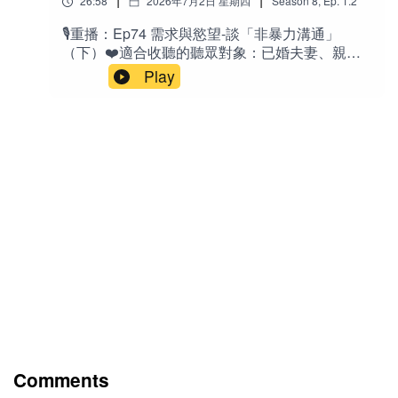
26:58
2026年7月2日 星期四
Season
8
,
Ep.
1.2
麼有人被深愛，卻始終感受不到幸福？為什麼越
力與承受的一切，都在暗暗提升你承接更多幸福
缺乏配得感，越容易自我破壞（Self-
🎙️重播：Ep74 需求與慾望-談「非暴力溝通」
的能力。」（這就是「配得感」的終極內涵！）
Sabotage）？為什麼真正的配得感，不只是自
（下）❤️適合收聽的聽眾對象：已婚夫妻、親子
「當天時地利人合時，屬於你的一切，終將回到
信，更包含勇氣與感恩？為什麼幸福，不是追求
關係中的父母、與原生家庭互動頻繁的人，以及
你的生命經驗中。」「學習配得感，能讓我們與
Play
別人的人生，而是找到真正屬於自己的生命位
任何希望改善人際溝通、減少衝突、追求更和諧
《靈魂的想要》接軌。」「配得感，不只是相信
置？如果你曾經懷疑過自己、害怕失敗、害怕失
關係的聽眾。特別推薦給對「溝通技巧」有基礎
自己值得，而是勇敢接受生命送來與失去的一
去，或總覺得人生少了一塊拼圖，希望這一集，
了解，但想深入理解「背後原理」的人，也適合
切。」「很多你現在承受的困難，不是在阻止
能陪你重新認識自己，也重新相信：真正屬於你
正在學習情緒覺察、渴望關係更親密的成人聽
你，而是在讓你配得你真正想要的未來。」「真
的幸福，其實一直都在。🔤英文Sense of
眾。✍️節目簡介：在這一集中，玲穎與
正的教育，不是塞進知識，而是喚醒原本就在你
worthiness：值得感 / 配得感 Sense of
Jacqueline 深入介紹馬歇爾‧羅森堡博士的「非暴
裡面的天賦。」「如意時，需要配得感；失意
deservingness：應得感 / 配得感 The Pursuit of
力溝通」概念。她們分享非暴力溝通的四步流程
時，需要價值感。」「真正讓人痛苦的，不是事
Happiness / The Pursuit of Happyness：幸福的
（觀察事實、感受、需求、請求），並聚焦「需
件，而是事件發生後，內心對自己的評價。」🎙️相
追求（電影《追求幸福》） Self-Sabotage：自我
求」這個核心元素，幫助聽眾理解為何暴力語言
關老節目《S8E1 你配得幸福嗎？破解「配得感」
破壞 / 自我設限 / 拿石頭砸自己的腳 Baseless, not
（評斷、指責）會讓關係疏離，以及如何透過覺
迷思：非吸引力法則 》《S7E18 談「鬆弛感」：
based in reality：無根據的、不基於現實
察自身與他人的需求，達成雙贏、拉近距離。結
天塌下來都撐得住？ 》《S6E24 .1「自愛」的意
的 Artificially：人工地 / 刻意地 📘 中文「敝帚自
合真實生活例子（如丟襪子、手肘放桌上），提
識地圖？人該怎麼照顧自己？ 》《S3E12 「受害
珍」：把自己家的一把破掃帚當成寶貝來珍惜。
供實用練習，讓溝通不再是吵架，而是共同提升
者心態」之深入剖析 》
比喻東西雖然不好、不值錢，但因為是自己擁有
生活品質的過程。🔤英文Nonviolent
的，仍然非常愛惜和看重。🌟金句：「要得到你
Communication / NVC：非暴力溝通Marshall
想要的東西，最可靠的方法，是讓自己配得上
Rosenberg：馬歇爾‧羅森堡（博士）
Comments
它。」——Charlie Munger 「感恩，讓配得感不
Nonjudgmental：不帶評斷的Need / Needs：需