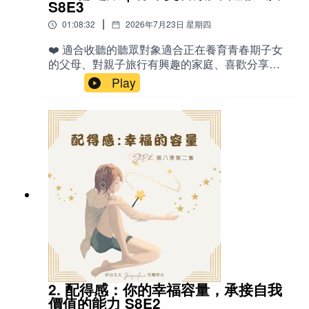
S8E3
滾的模樣，我忽然明白，也許真正重要的，不是
|
01:08:32
2026年7月23日 星期四
我們是否相信寵物溝通，而是我們是否願意重新
學習傾聽。這不是一集要說服任何人的節目，也
❤️ 適合收聽的聽眾對象適合正在養育青春期子女
不是對靈性現象的證明，而是一段關於好奇、陪
的父母、對親子旅行有興趣的家庭、喜歡分享旅
伴、理解與愛的生活故事。🐾 Erica 寵物溝通服
行經歷與生活反思的聽眾，以及關注孩子教育、
Play
務介紹無論是目前陪伴在你身邊的毛孩，或是已
樂團活動、螢幕管理、親子溝通與情緒管理的家
經離世的動物夥伴，都歡迎預約寵物溝通。服務
長。特別推薦給有海外旅行規劃、或正經歷「空
不限物種，所有動物都歡迎。預約前需要準備一
巢前後」心情轉換的聽眾。✍️節目說明這一集分
張寵物的照片（建議提供，但不是必要）。如果
享一家四口前往阿拉斯加兩個星期的火車與遊輪
沒有照片，也可以提供：寵物名字物種年齡（若
之旅，包含行程細節、親子互動、夫妻小衝突與
知道的話）溝通可透過 Zoom 或 電話 進行。溝通
和解過程。也聊聊女兒們參與 青年交響樂團 到歐
流程首先，我們會先聊聊你希望與寵物探索或了
洲巡演的經驗 🎻 從旅行前的各種擔憂，到旅途中
解的內容。接著，我會開始連結寵物，分享我所
的感動與成長，J 也反思如何從「擔憂武士」練習
接收到的整體訊息，例如：牠的個性與氣質牠如
成為更淡定的父母。充滿真實情感與實用旅行建
何看待主人、家人及其他動物牠喜歡與不喜歡的
議，值得即將規劃家庭旅行的你收聽。🔤英文-
事物牠目前的感受與狀態之後，我們會針對你最
Grizzly Bear：灰熊 / 棕熊 - Pina Colada：皮納可
關心的問題深入交流，例如：牠最近想表達什
樂達（熱帶風情椰奶鳳梨汁飲料） - Senior
麼？是否有什麼需求或願望？對目前的生活有什
year：高中最後一年（申請大學階段） -
麼感受？有沒有希望主人知道的事情？是否還有
Worrier：擔憂者、愛擔心的人 - Glacier：冰川 -
2. 配得感：你的幸福容量，承接自我
其他想分享的訊息？每一次的寵物溝通都是獨一
GoldStar：金星頭等艙 - Wilderness Express：荒
價值的能力 S8E2
無二的旅程。無論你希望解答疑問、傳達心意，