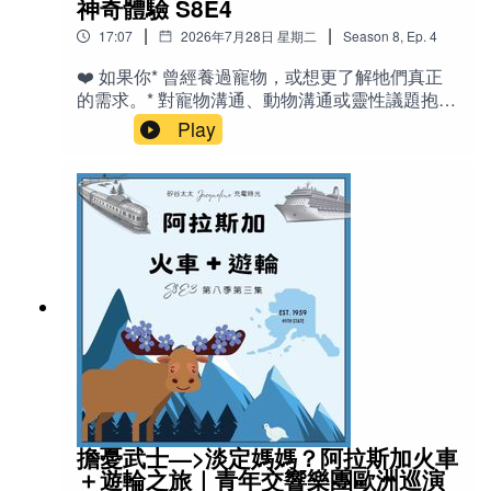
的故事） 🎙️相關老節目：《Ep 23 陪孩子學音樂》
神奇體驗 S8E4
與靈感平台） - lab grown：實驗室培育的（人造
《Ep 25 陪小孩（自己）無痛建立Routine》
|
|
17:07
2026年7月28日 星期二
Season
8
,
Ep.
4
鑽石） - clients：客戶 - shopping：購物 -
(Music by Yevhen Onoychenko, Kevin MacLeod, Denis
《S1E23 美國中學生活-和包子、饅頭姊姊閒聊》
shopaholic ：購物狂 - Cargo pants：工裝褲（有
《Ep 13 小孩生病了怎麼辦？（催眠專題一）》
❤️ 如果你* 曾經養過寵物，或想更了解牠們真正
Pavlov, Anastasia Kir ）
多口袋的工作褲） - mall：購物中心 - copy cat：
的需求。* 對寵物溝通、動物溝通或靈性議題抱持
抄襲者、模仿者 🌟重點與金句- 人生需要和諧與
好奇，但仍保持理性思考。* 相信動物擁有情感與
Play
不和諧的張力，才能成為「有意思」的故事。 -
意識，希望建立更深層的人寵關係。* 喜歡聽真實
接納不想要的、適度拒絕很想要的，能讓配得感
故事，而不是刻意神化的超自然經驗。* 希望從生
油然而生。 - 品味是客觀標準（社會文化環境）
活中的小故事，得到關於陪伴、同理與愛的啟
與主觀感覺的綜合。 - 外表與生活環境讓自己舒
發。即使你對寵物溝通完全不相信，這一集也許
服時，會自然呈現鬆弛感，吸引適合的人事物。 -
仍能讓你對「溝通」這件事，產生一些新的觀點
「真正的謙虛，是擁有對自己的優缺點、長短
✍️節目說明你想知道你的寵物在想些什麼嗎？你
處，100%正確的訊息。」 - 「有時候，東施效
相信，有些人真的可以接收到你的寵物想說什麼
顰，真正的西施，是不會在意的。（如果在意，
嗎？這一集，我分享自己一次接受「寵物溝通」
可見我們大概還不是西施。還有進步空間）」 -
的真實經驗。原本只是抱著半信半疑的態度，想
「世界上沒有什麼物質的東西，能增加、或減少
請一位正在學習動物溝通的朋友，幫我了解魚缸
我的價值。」 🎙️相關老節目：S8E2 配得感：你的
裡的孔雀魚是否吃得足夠，以及家裡的小狗荔汁
幸福容量，承接自我價值的能力S8E1 你配得幸福
是否有什麼說不出口的願望。沒想到，魚兒「想
嗎？破解「配得感」迷思：非吸引力法則S7E18
要更多光線」的一句訊息，竟促使我重新打造一
談「鬆弛感」：天塌下來都撐得住？S7E2 「覺
個更舒適的水族環境；而荔汁最懷念的，不是更
擔憂武士—>淡定媽媽？阿拉斯加火車
醒」是什麼？S7E3 覺醒了沒？「覺醒症狀」有哪
多零食，而是曾經在大片草地上自由奔跑的快樂
＋遊輪之旅｜青年交響樂團歐洲巡演
些？
時光。當我們重新帶牠回到草坪，看著牠開心翻