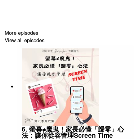
阿波羅登陸都發生在月球正面）。NASA的Lunar
Reconnaissance Orbiter (LRO) 繞月軌道器拍了大
量高清月球背面全景圖，顯示背面布滿撞擊坑、地
形崎嶇。
共軍軍機逃離時灑「錫片」，Jacqueline翻譯成
More episodes
aluminum（鋁），因為該物質其實是鋁片，但是當
View all episodes
時中文的報導都是用錫這個字。這一點不是J 翻
錯，而是當時中文的新聞用詞。
📝（上半集內容較輕鬆，下半集有比較多的戰況與歷史
分享）
在這個特別的美國時間2026年4月1日，矽谷太太與您聊
聊「史詩怒火行動」（Operation Epic Fury）接近尾聲的
時刻，同時穿插NASA阿提米絲2號載人繞月任務的歷史
意義。從J的老公用股市判斷戰況的搞笑觀察，到照顧生
6. 螢幕≠魔鬼！家長必懂「歸零」心
病家人時的「狀態控制」小技巧，再到高中畢業舞會的
法：讓你從容管理Screen Time
浪漫火焰邀請，以及爺爺奶奶對戰爭的不同態度——本