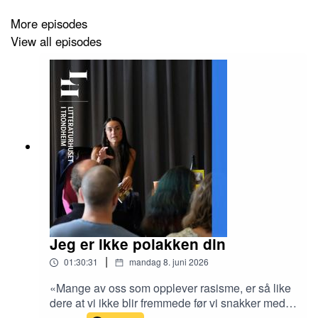
More episodes
View all episodes
Jeg er ikke polakken din
|
01:30:31
mandag 8. juni 2026
«Mange av oss som opplever rasisme, er så like
dere at vi ikke blir fremmede før vi snakker med
aksent.»Polakker er den største