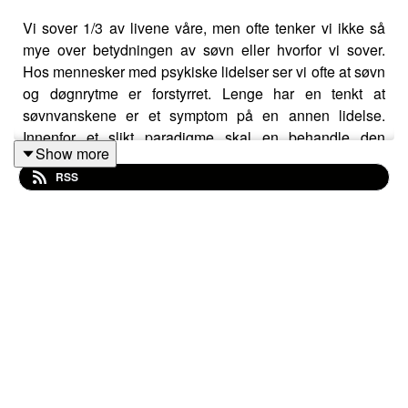
Vi sover 1/3 av livene våre, men ofte tenker vi ikke så
mye over betydningen av søvn eller hvorfor vi sover.
Hos mennesker med psykiske lidelser ser vi ofte at søvn
og døgnrytme er forstyrret. Lenge har en tenkt at
søvnvanskene er et symptom på en annen lidelse.
Innenfor et slikt paradigme skal en behandle den
Show more
psykiske lidelsen og så vil søvnvanskene gå over av
RSS
seg selv. Problemet er at dette ofte ikke skjer, og hos
mange vil søvnvansker og psykisk helse påvirker
hverandre gjensidig. Men hvordan skal vi gå frem for å
behandle søvnvansker? Håvard Kallestad er
psykologspesialist og leder en forskningsgruppe for
søvn og døgnrytmer ved NTNU Institutt for Psykisk
Helse.