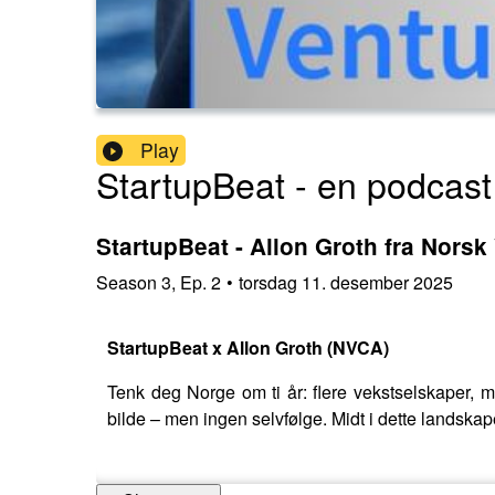
Play
StartupBeat - en podcast
StartupBeat - Allon Groth fra Norsk
Season
3
,
Ep.
2
•
torsdag 11. desember 2025
StartupBeat x Allon Groth (NVCA)
Tenk deg Norge om ti år: flere vekstselskaper, me
bilde – men ingen selvfølge. Midt i dette landska