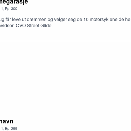
megarasje
n
1
,
Ep.
300
får leve ut drømmen og velger seg de 10 motorsyklene de helst 
Davidson CVO Street Glide.
 navn
n
1
,
Ep.
299