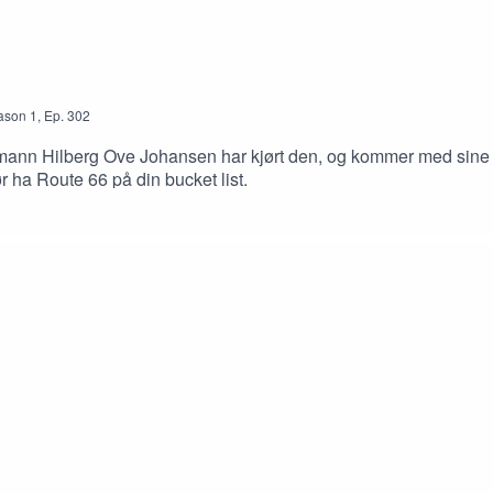
ason
1
,
Ep.
302
ann Hilberg Ove Johansen har kjørt den, og kommer med sine b
r ha Route 66 på din bucket list.