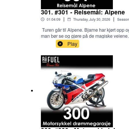
301. #301 - Reisemål: Alpene
|
|
01:04:09
Thursday, July 30, 2026
Seaso
Turen går til Alpene. Bjarne har kjørt opp
man bør se og gjøre på de magiske veiene.
Play