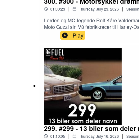
300. #300 - Motorsykkel drøm
|
|
01:00:23
Thursday, July 23, 2026
Seaso
Lorden og MC-legende Rolf Kåre Valderhaug 
Moto Guzzi sin V8 fabrikkracer til Harley-
Play
299. #299 - 13 biler som deler
|
|
01:10:05
Thursday, July 16, 2026
Seaso