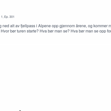
n
1
,
Ep.
301
 og ned alt av fjellpass i Alpene opp gjennom årene, og kommer 
 Hvor bør turen starte? Hva bør man se? Hva bør man se opp f