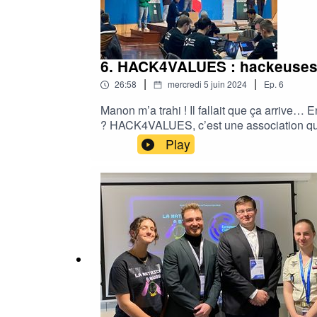
6. HACK4VALUES : hackeuses 
|
|
26:58
mercredi 5 juin 2024
Ep.
6
Manon m’a trahi ! Il fallait que ça arrive…
? HACK4VALUES, c’est une association qui
identifier leurs vulnérabilités potentielle
Play
porté leur aide à 4 associations : Action c
Matrice a Buggé a pu interroger des spécial
là !