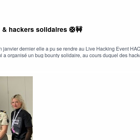
& hackers solidaires 🛟🚧
 En janvier dernier elle a pu se rendre au Live Hacking Event H
 a organisé un bug bounty solidaire, au cours duquel des hac
s.Et oui ! 50% des ONG font l'objet d'au moins une attaque par an
ontre la faim, Médecins Sans Frontières, Handicap International
istes du hacking, tous à la recherche de ces vulnérabilités, de