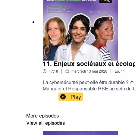
11. Enjeux sociétaux et écolo
|
|
47:18
mercredi 13 mai 2026
Ep.
11
La cybersécurité peut-elle être durable ? 
Manager et Responsable RSE au sein du Cam
Numeum.À travers son parcours et son enga
Play
Quels sont les impacts environnementaux ré
cybersustainability ?▸ Comment concilier 
secteur peut évoluer vers des pratiques p
More episodes
environnementale du cyber✅ Décryptage du 
View all episodes
Accompagnement des RSSI face aux enjeux e
des nouvelles générations🔔 Abonnez-vous e