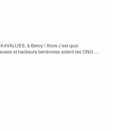
ACK4VALUES, à Bercy ! Alors c’est quoi
keuses et hackeurs bénévoles aident les ONG à
 ! Les hackeuses et hackeurs éthiques ont donc
 et SOS Méditerranée.Durant une journée, La
 ces “petites bébêtes” comme dit Ycam. C’est par