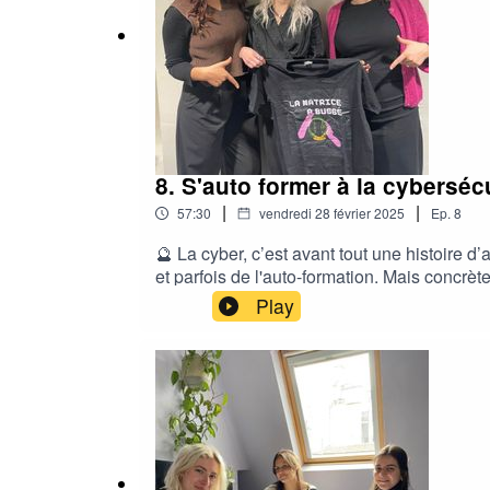
Réalisation et post-production : Pôle d’exc
8. S'auto former à la cybersécu
|
|
57:30
vendredi 28 février 2025
Ep.
8
🔮 La cyber, c’est avant tout une histoire 
et parfois de l'auto-formation. Mais concrè
passionnés, qui ont su tracer leur chemin :
Play
beaucoup de blagues foirées.