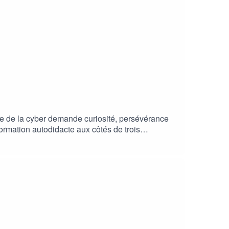
aine de la cyber demande curiosité, persévérance
ormation autodidacte aux côtés de trois
 des conseils concrets, des ressources et