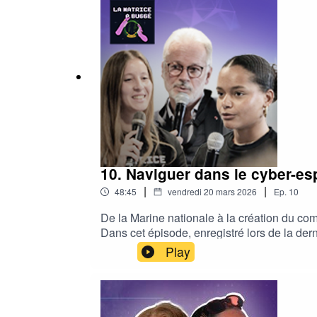
Identité visuelle : Sarah Provost🎬 Producti
10. Naviguer dans le cyber-esp
|
|
48:45
vendredi 20 mars 2026
Ep.
10
De la Marine nationale à la création du co
Dans cet épisode, enregistré lors de la de
cyberespace s’est-il imposé comme un cham
Play
▸ Pourquoi la souveraineté — notamment ce
Coustillière, président du Pôle d’excellen
dans la Marine nationale à la transformat
armées françaises, il revient sur un parc