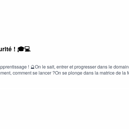
ellence cyber
rité ! 🎓💻
d’apprentissage ! 🔮On le sait, entrer et progresser dans le dom
tement, comment se lancer ?On se plonge dans la matrice de la f
 Livia, Mehdi et Lucas. Au programme : des parcours inspirants,