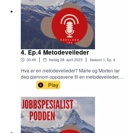
4. Ep.4 Metodeveileder
|
|
30:49
fredag 28. april 2023
Season
1
,
Ep.
4
Hva er en metodeveileder? Marie og Morten tar
deg gjennom oppgavene til en metodeveileder,
med fokus på veiledning og samarbeid. Hva er
Play
en god veileder for deg, og hvordan kan du som
jobbspesialist være veiledbar?