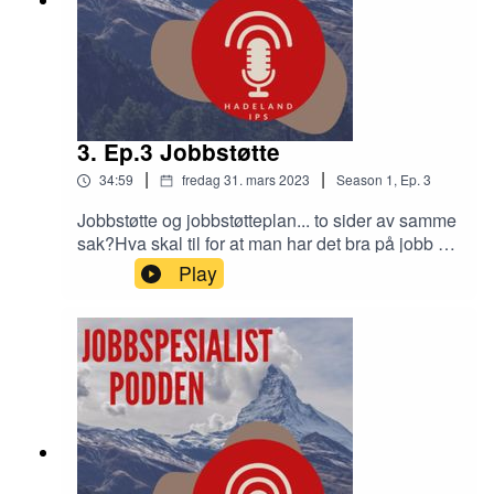
3. Ep.3 Jobbstøtte
|
|
34:59
fredag 31. mars 2023
Season
1
,
Ep.
3
Jobbstøtte og jobbstøtteplan... to sider av samme
sak?Hva skal til for at man har det bra på jobb og
står i jobben? Kanskje må vi ha et forhold til våre
Play
egne suksessfaktorer for å stå i jobben.