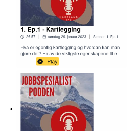
1. Ep.1 - Kartlegging
|
|
26:57
søndag 29. januar 2023
Season
1
,
Ep.
1
Hva er egentlig kartlegging og hvordan kan man
gjøre det? En av de viktigste egenskapene til en
jobbspesialist er å være genuint nysgjerrige og
Play
skape relasjon. Tenkt kreativt og møt mennesker
der de er.