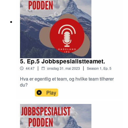
5. Ep.5 Jobbspesialistteamet.
|
|
44:47
onsdag 31. mai 2023
Season
1
,
Ep.
5
Hva er egentlig et team, og hvilke team tilhører
du?
Play