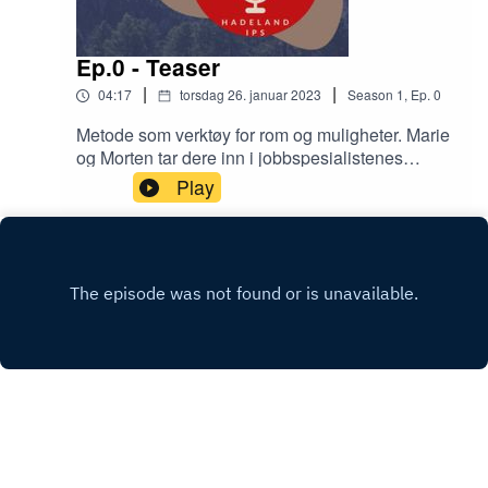
Ep.0 - Teaser
|
|
04:17
torsdag 26. januar 2023
Season
1
,
Ep.
0
Metode som verktøy for rom og muligheter. Marie
og Morten tar dere inn i jobbspesialistenes
univers. Her får vi et hyggelige møte med
Play
hvordan disse to tolker metode og hverdagen
som jobbspesialister.
Copyright
Hadeland IPS