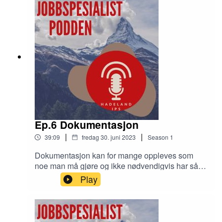
Ep.6 Dokumentasjon
|
|
39:09
fredag 30. juni 2023
Season
1
Dokumentasjon kan for mange oppleves som
noe man må gjøre og ikke nødvendigvis har så
lyst til. Men trenger du noen gode grunner og
Play
inspirasjon kan Morten og Marie ta dere gjennom
tema på en interresant måte.