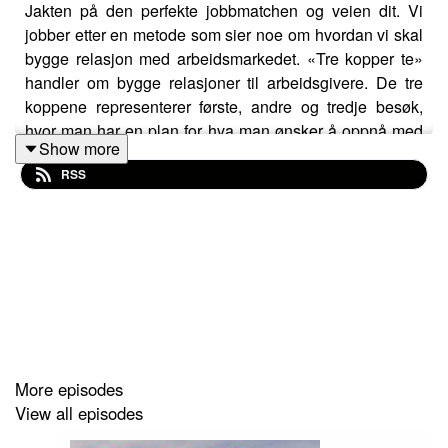
Jakten på den perfekte jobbmatchen og veien dit. Vi
jobber etter en metode som sier noe om hvordan vi skal
bygge relasjon med arbeidsmarkedet. «Tre kopper te»
handler om bygge relasjoner til arbeidsgivere. De tre
koppene representerer første, andre og tredje besøk,
hvor man har en plan for hva man ønsker å oppnå med
Show more
møte, før man går inn. Kopp 1: treffe arbeidsgiver for å
RSS
avtale et infomøte. Kopp 2: Gjennomføre avtalt infomøte
hvor arbeidsgiver er i fokus, og kopp 3: hvor man tar
med en jobbsøker for å møte arbeidsgiver. Etter dette
reiser man innom for å bygge relasjon videre.
More episodes
View all episodes