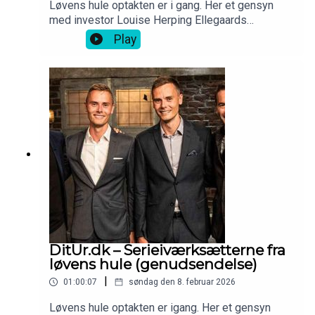
Løvens hule optakten er i gang. Her et gensyn
med investor Louise Herping Ellegaards
iværksætterhistorie - Clio Online.
Play
DitUr.dk – Serieiværksætterne fra
løvens hule (genudsendelse)
|
01:00:07
søndag den 8. februar 2026
Løvens hule optakten er igang. Her et gensyn