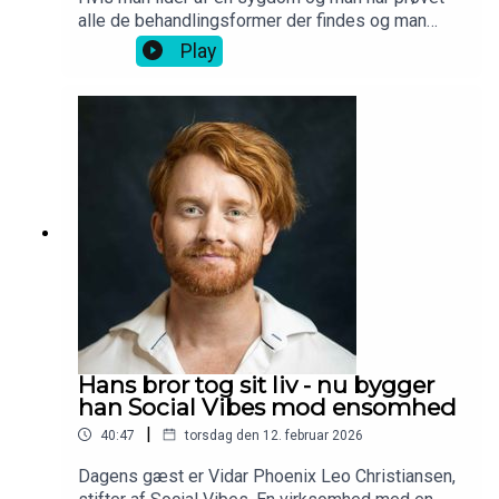
alle de behandlingsformer der findes og man
stadig ikke synes det har virket, så kan der være
Play
behov for en ny. Hvis den skal være
teknologidrevet, så kan man gøre ligesom Camilla
Bøgh Erlang og læse ingeniør. For herigennem fik
hun viden til at undersøge, teste og siden udvikle
appen Reelieve for ptsd ramte, som hun pitchede
i løvens hule. Den fungerer som en digital
servicehund, der kan hjælpe både før, under og
efter et angstanfald.
Hans bror tog sit liv - nu bygger
han Social Vibes mod ensomhed
|
40:47
torsdag den 12. februar 2026
Dagens gæst er Vidar Phoenix Leo Christiansen,