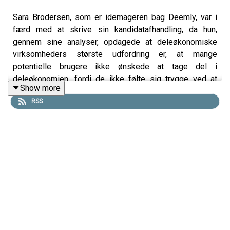
Sara Brodersen, som er idemageren bag Deemly, var i
færd med at skrive sin kandidatafhandling, da hun,
gennem sine analyser, opdagede at deleøkonomiske
virksomheders største udfordring er, at mange
potentielle brugere ikke ønskede at tage del i
deleøkonomien, fordi de ikke følte sig trygge ved at
Show more
handle med fremmede.
RSS
Det gav Sara ideen til Deemly, et software, der gør det
nemt for brugere af deleøkonomiske platforme at tage
deres omdømme med sig. De får en Deemly score, som
følger dem på tværs af disse platforme. På den måde
kan man vise, hvor troværdige de er. Dermed bliver det
mere trygt for brugerne at handle med hinanden. Det
system betaler virksomhederne så Deemly for at levere.