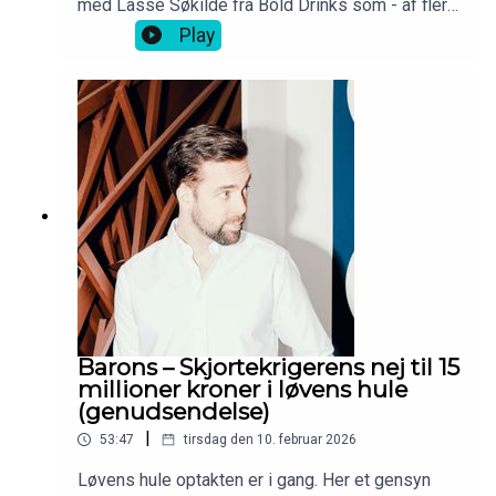
med Lasse Søkilde fra Bold Drinks som - af flere
omgang - ikke tog et nej for et nej.
Play
Barons – Skjortekrigerens nej til 15
millioner kroner i løvens hule
(genudsendelse)
|
53:47
tirsdag den 10. februar 2026
Løvens hule optakten er i gang. Her et gensyn