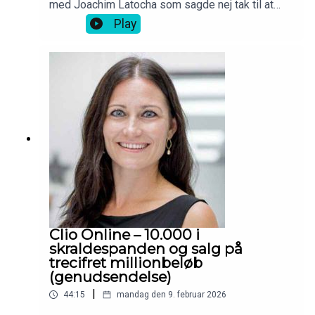
med Joachim Latocha som sagde nej tak til at
sælge Barons til Jesper Buch mod ejerskab i
Play
Shaping New Tomorrow.
Clio Online – 10.000 i
skraldespanden og salg på
trecifret millionbeløb
(genudsendelse)
|
44:15
mandag den 9. februar 2026