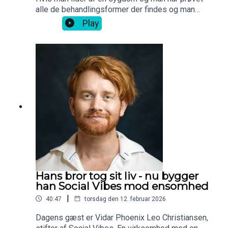
Produceret af
Podhero
alle de behandlingsformer der findes og man
stadig ikke synes det har virket, så kan der være
Play
behov for en ny. Hvis den skal være
teknologidrevet, så kan man gøre ligesom Camilla
Bøgh Erlang og læse ingeniør. For herigennem fik
hun viden til at undersøge, teste og siden udvikle
appen Reelieve for ptsd ramte, som hun pitchede
i løvens hule. Den fungerer som en digital
servicehund, der kan hjælpe både før, under og
efter et angstanfald.
Hans bror tog sit liv - nu bygger
han Social Vibes mod ensomhed
|
40:47
torsdag den 12. februar 2026
Dagens gæst er Vidar Phoenix Leo Christiansen,