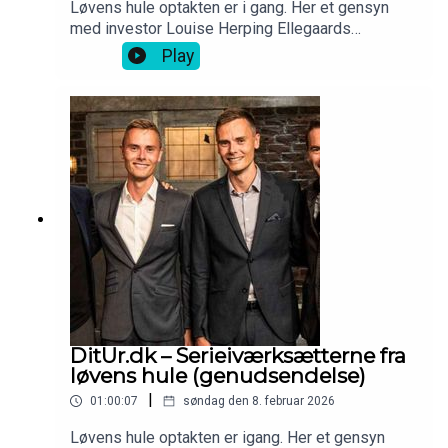
Løvens hule optakten er i gang. Her et gensyn
med investor Louise Herping Ellegaards
iværksætterhistorie - Clio Online.
Play
DitUr.dk – Serieiværksætterne fra
løvens hule (genudsendelse)
|
01:00:07
søndag den 8. februar 2026
Løvens hule optakten er igang. Her et gensyn