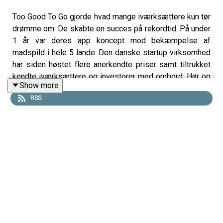
Too Good To Go gjorde hvad mange iværksættere kun tør
drømme om. De skabte en succes på rekordtid. På under
1 år var deres app koncept mod bekæmpelse af
madspild i hele 5 lande. Den danske startup virksomhed
har siden høstet flere anerkendte priser samt tiltrukket
kendte iværksættere og investorer med ombord. Hør og
Show more
læs om hvordan det skete.
RSS
Too Good To Go er historien om en god ide, startet af 5
unge iværksættere, der blev en kæmpe succes –
nærmest natten over. Det er en historie, som startede –
og er fortsat – med en stor kærlighed til mad og
ressourcer og et ønske om, at det ikke skal gå til
spilde. Brian Christensen, den tekniske medstifter
fortæller hvordan ideen opstod: