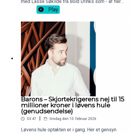
med Lasse Søkilde fra Bold Drinks som - af flere
omgang - ikke tog et nej for et nej.
Play
Barons – Skjortekrigerens nej til 15
millioner kroner i løvens hule
(genudsendelse)
|
53:47
tirsdag den 10. februar 2026
Løvens hule optakten er i gang. Her et gensyn