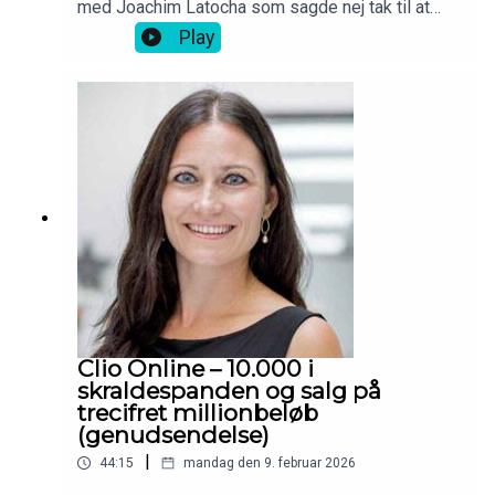
med Joachim Latocha som sagde nej tak til at
sælge Barons til Jesper Buch mod ejerskab i
Play
Shaping New Tomorrow.
Clio Online – 10.000 i
skraldespanden og salg på
trecifret millionbeløb
(genudsendelse)
|
44:15
mandag den 9. februar 2026