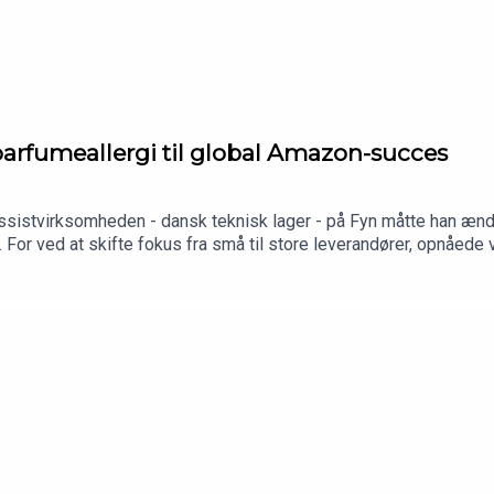
nding.
parfumeallergi til global Amazon-succes
ssistvirksomheden - dansk teknisk lager - på Fyn måtte han ændre
ng. For ved at skifte fokus fra små til store leverandører, opnåe
udviklingen blev for meget drift, solgte han virksomheden for at
 solgte 10 % af for 2 millioner kroner til Jesper Buch. Det her 