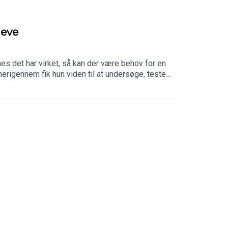
ieve
s det har virket, så kan der være behov for en
erigennem fik hun viden til at undersøge, teste
 servicehund, der kan hjælpe både før, under og