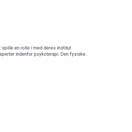
spille en rolle i med deres institut
sperter indenfor psykoterapi. Den fysiske
rede i gymnasiet, da han ikke kunne få job
t var en drengedrøm at tage den virksomhed med
se Herping Ellegaard investerede 1 million kroner