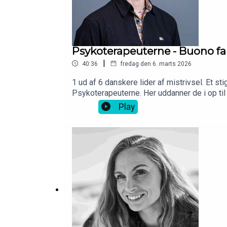
Psykoterapeuterne - Buono fa
|
40:36
fredag den 6. marts 2026
1 ud af 6 danskere lider af mistrivsel. Et s
Psykoterapeuterne. Her uddanner de i op ti
undervisning er ikke for hverken mor eller sø
Play
andetsteds med at tilbyde privat lektiehjæ
hele vejen til løvens hule, så blev det alts
for 10 % af Psykoterapeuterne. Det her er d