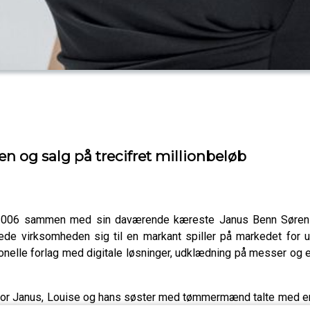
en og salg på trecifret millionbeløb
e i 2006 sammen med sin daværende kæreste Janus Benn Søre
sede virksomheden sig til en markant spiller på markedet for 
tionelle forlag med digitale løsninger, udklædning på messer og
, hvor Janus, Louise og hans søster med tømmermænd talte med e