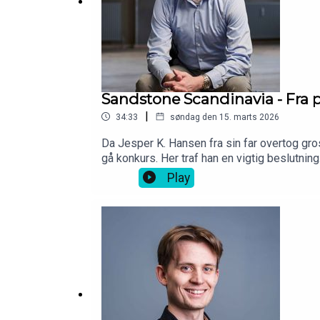
Podimo
(podcast app)🙏 Gratis i 30 dage. Ingen bi
Løvesnak
Sandstone Scandinavia - Fra 
Produceret af
Podhero
|
34:33
søndag den 15. marts 2026
Da Jesper K. Hansen fra sin far overtog gro
gå konkurs. Her traf han en vigtig beslutni
ord: “stor regional markedsandel” - Men da 
Play
Sandstone Scandinavia, som de i løvens hule