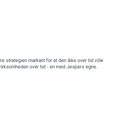
 strategien markant for at den ikke over tid ville
de virksomheden over tid - en med Jespers egne
 starte fra bunden med sin hustru makeup-brandet
er Jesper K. Hansens iværksætterhistorie.