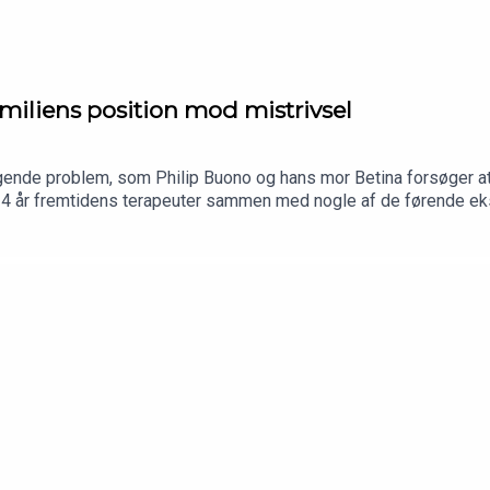
miliens position mod mistrivsel
tigende problem, som Philip Buono og hans mor Betina forsøger at 
l 4 år fremtidens terapeuter sammen med nogle af de førende ek
n uvant. Betina er uddannet lærer og Philip - ja han startede alle
lp til børn og unge i hans virksomhed Skolehjælp. Og selvom de
å først flere år senere, men til gengæld med stor succes, da Loui
eres iværksætterhistorie.