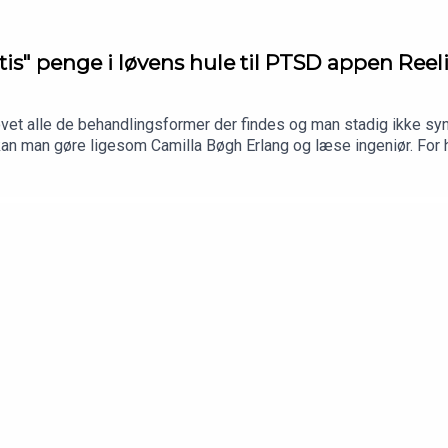
tis" penge i løvens hule til PTSD appen Reel
et alle de behandlingsformer der findes og man stadig ikke syne
kan man gøre ligesom Camilla Bøgh Erlang og læse ingeniør. For h
mte, som hun pitchede i løvens hule. Den fungerer som en digital