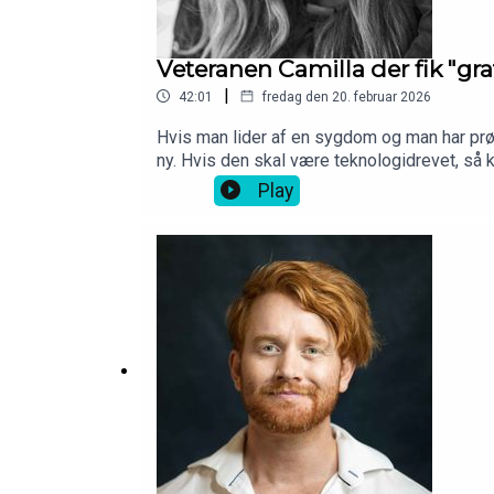
Veteranen Camilla der fik "gra
|
42:01
fredag den 20. februar 2026
Hvis man lider af en sygdom og man har prøv
ny. Hvis den skal være teknologidrevet, så 
og siden udvikle appen Reelieve for ptsd ra
Play
efter et angstanfald.