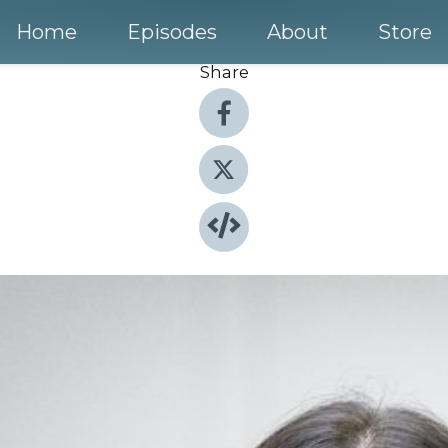
Home
Episodes
About
Store
Share