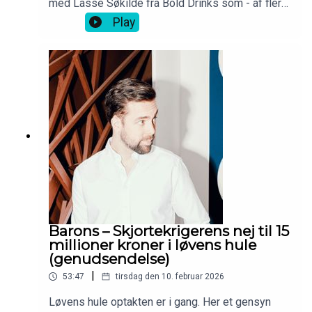
med Lasse Søkilde fra Bold Drinks som - af flere
omgang - ikke tog et nej for et nej.
Play
Barons – Skjortekrigerens nej til 15
millioner kroner i løvens hule
(genudsendelse)
|
53:47
tirsdag den 10. februar 2026
Løvens hule optakten er i gang. Her et gensyn