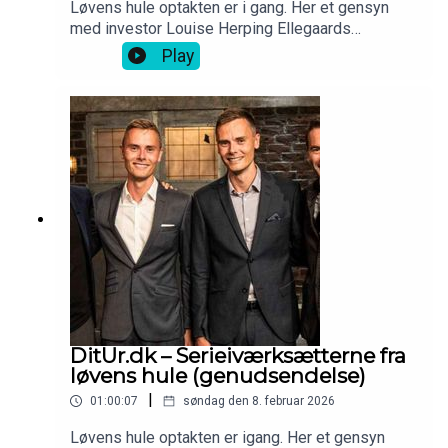
Løvens hule optakten er i gang. Her et gensyn
med investor Louise Herping Ellegaards
iværksætterhistorie - Clio Online.
Play
DitUr.dk – Serieiværksætterne fra
løvens hule (genudsendelse)
|
01:00:07
søndag den 8. februar 2026
Løvens hule optakten er igang. Her et gensyn