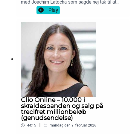
med Joachim Latocha som sagde nej tak til at
sælge Barons til Jesper Buch mod ejerskab i
Play
Shaping New Tomorrow.
Clio Online – 10.000 i
skraldespanden og salg på
trecifret millionbeløb
(genudsendelse)
|
44:15
mandag den 9. februar 2026