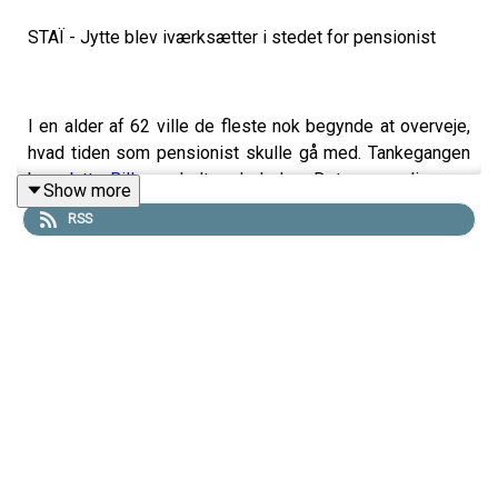
STAÏ - Jytte blev iværksætter i stedet for pensionist
I en alder af 62 ville de fleste nok begynde at overveje,
hvad tiden som pensionist skulle gå med. Tankegangen
hos
Jytte Bille
var helt anderledes. Det var nemlig som
Show more
62-årig, at hun startede sit iværksættereventyr
RSS
med
STAÏ
. Jytte er nu 67 år og har netop deltaget i
Løvens Hule. Det blev ikke til en investering, men en lille
smule modgang har aldrig holdt Jytte tilbage. Hør
hendes Iværksætterhistorier, som blandt andet
indeholder rynken på næsen fra jævnaldrende over
hendes beslutning, oplevelsen i Løvens Hule og den
lange proces fra tanke til færdigt produkt, hvor Jytte
undervejs måtte hæve lidt af pensionen.