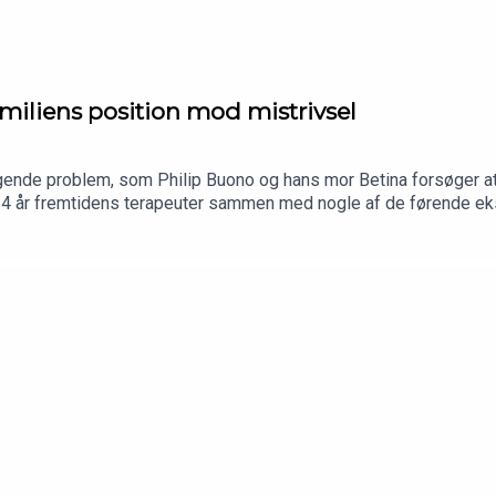
miliens position mod mistrivsel
tigende problem, som Philip Buono og hans mor Betina forsøger at 
l 4 år fremtidens terapeuter sammen med nogle af de førende ek
n uvant. Betina er uddannet lærer og Philip - ja han startede alle
lp til børn og unge i hans virksomhed Skolehjælp. Og selvom de
å først flere år senere, men til gengæld med stor succes, da Loui
eres iværksætterhistorie.