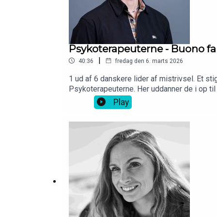
Psykoterapeuterne - Buono fa
|
40:36
fredag den 6. marts 2026
1 ud af 6 danskere lider af mistrivsel. Et s
Psykoterapeuterne. Her uddanner de i op ti
undervisning er ikke for hverken mor eller sø
Play
andetsteds med at tilbyde privat lektiehjæ
hele vejen til løvens hule, så blev det alts
for 10 % af Psykoterapeuterne. Det her er d