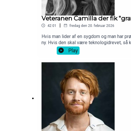
Veteranen Camilla der fik "gra
|
42:01
fredag den 20. februar 2026
Hvis man lider af en sygdom og man har prøv
ny. Hvis den skal være teknologidrevet, så 
og siden udvikle appen Reelieve for ptsd ra
Play
efter et angstanfald.