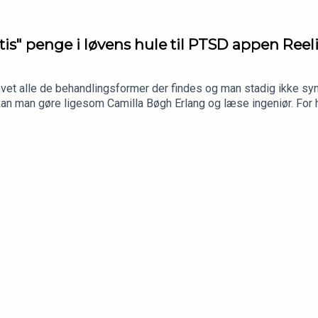
tis" penge i løvens hule til PTSD appen Reel
et alle de behandlingsformer der findes og man stadig ikke syne
kan man gøre ligesom Camilla Bøgh Erlang og læse ingeniør. For h
mte, som hun pitchede i løvens hule. Den fungerer som en digital