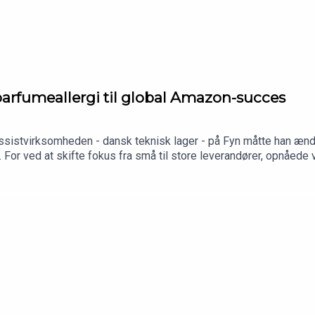
parfumeallergi til global Amazon-succes
ssistvirksomheden - dansk teknisk lager - på Fyn måtte han ændre
ng. For ved at skifte fokus fra små til store leverandører, opnåe
udviklingen blev for meget drift, solgte han virksomheden for at
 solgte 10 % af for 2 millioner kroner til Jesper Buch. Det her 