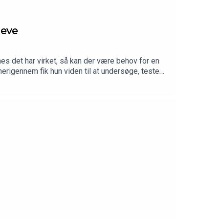
ieve
s det har virket, så kan der være behov for en
erigennem fik hun viden til at undersøge, teste
 servicehund, der kan hjælpe både før, under og