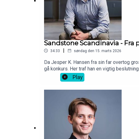
Sandstone Scandinavia - Fra 
|
34:33
søndag den 15. marts 2026
Da Jesper K. Hansen fra sin far overtog gro
gå konkurs. Her traf han en vigtig beslutni
ord: “stor regional markedsandel” - Men da 
Play
Sandstone Scandinavia, som de i løvens hule