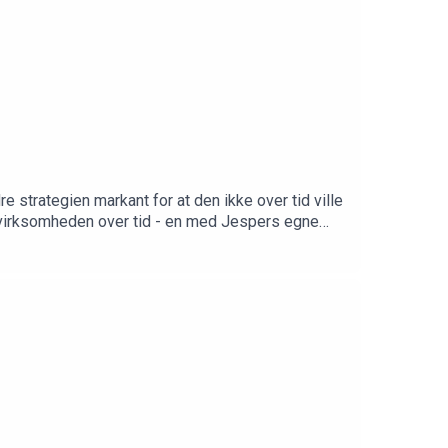
 strategien markant for at den ikke over tid ville
de virksomheden over tid - en med Jespers egne
 starte fra bunden med sin hustru makeup-brandet
er Jesper K. Hansens iværksætterhistorie.