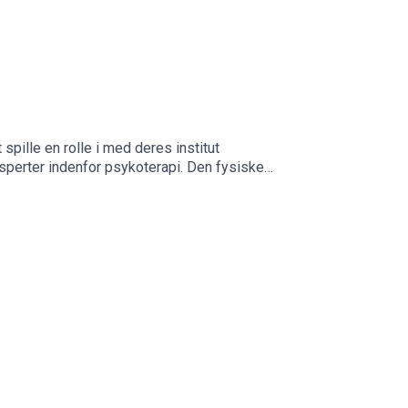
spille en rolle i med deres institut
sperter indenfor psykoterapi. Den fysiske
rede i gymnasiet, da han ikke kunne få job
t var en drengedrøm at tage den virksomhed med
se Herping Ellegaard investerede 1 million kroner