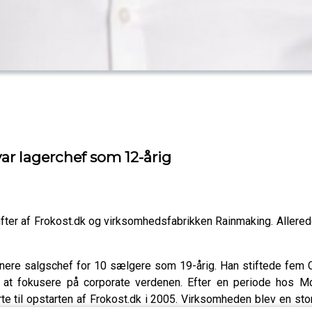
ar lagerchef som 12-årig
fter af Frokost.dk og virksomhedsfabrikken Rainmaking. Allerede
senere salgschef for 10 sælgere som 19-årig. Han stiftede fe
igt at fokusere på corporate verdenen. Efter en periode hos M
rte til opstarten af Frokost.dk i 2005. Virksomheden blev en s