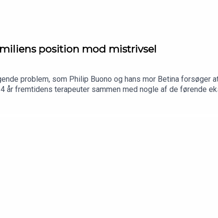
rnbæk CVR: 40092358
miliens position mod mistrivsel
tigende problem, som Philip Buono og hans mor Betina forsøger at 
l 4 år fremtidens terapeuter sammen med nogle af de førende ek
n uvant. Betina er uddannet lærer og Philip - ja han startede alle
lp til børn og unge i hans virksomhed Skolehjælp. Og selvom de
å først flere år senere, men til gengæld med stor succes, da Loui
eres iværksætterhistorie.