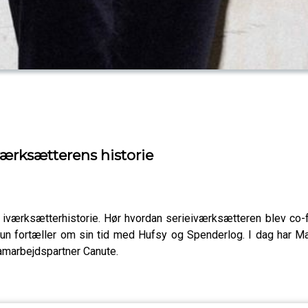
iværksætterens historie
es iværksætterhistorie. Hør hvordan serieiværksætteren blev c
 fortæller om sin tid med Hufsy og Spenderlog. I dag har Mari
amarbejdspartner Canute.