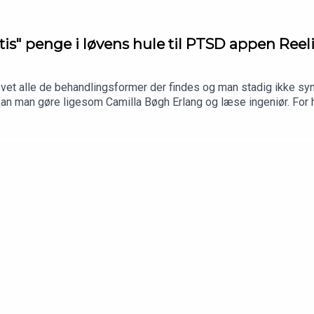
tis" penge i løvens hule til PTSD appen Reel
et alle de behandlingsformer der findes og man stadig ikke syne
kan man gøre ligesom Camilla Bøgh Erlang og læse ingeniør. For h
mte, som hun pitchede i løvens hule. Den fungerer som en digital