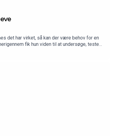
ieve
s det har virket, så kan der være behov for en
erigennem fik hun viden til at undersøge, teste
 servicehund, der kan hjælpe både før, under og