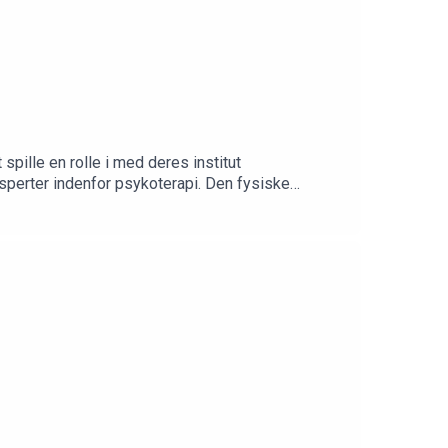
spille en rolle i med deres institut
sperter indenfor psykoterapi. Den fysiske
rede i gymnasiet, da han ikke kunne få job
t var en drengedrøm at tage den virksomhed med
se Herping Ellegaard investerede 1 million kroner