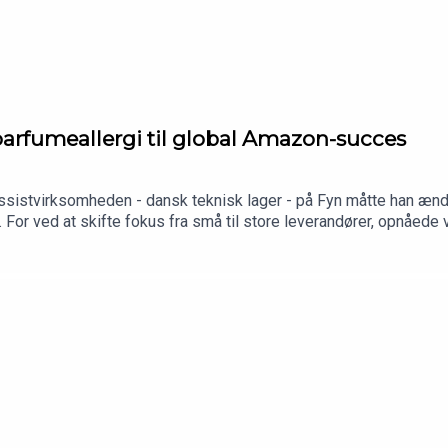
parfumeallergi til global Amazon-succes
ssistvirksomheden - dansk teknisk lager - på Fyn måtte han ændre
ng. For ved at skifte fokus fra små til store leverandører, opnåe
udviklingen blev for meget drift, solgte han virksomheden for at
 solgte 10 % af for 2 millioner kroner til Jesper Buch. Det her 