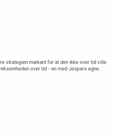
 strategien markant for at den ikke over tid ville
de virksomheden over tid - en med Jespers egne
 starte fra bunden med sin hustru makeup-brandet
er Jesper K. Hansens iværksætterhistorie.