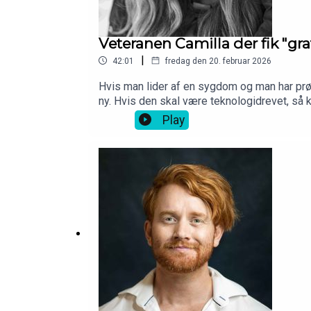
Støt os her
Veteranen Camilla der fik "gra
|
42:01
fredag den 20. februar 2026
Hvis man lider af en sygdom og man har prøv
ny. Hvis den skal være teknologidrevet, så 
og siden udvikle appen Reelieve for ptsd ra
Play
Anmeldelse
efter et angstanfald.
© Copyright – Iværksætterhistorier 2020