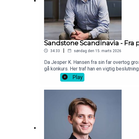
Sandstone Scandinavia - Fra 
|
34:33
søndag den 15. marts 2026
Da Jesper K. Hansen fra sin far overtog gro
gå konkurs. Her traf han en vigtig beslutni
ord: “stor regional markedsandel” - Men da 
Play
Sandstone Scandinavia, som de i løvens hule
Kontaktinformationer