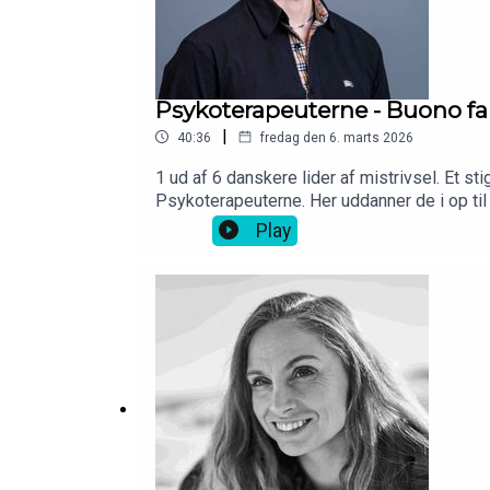
Iværksætterhistorier ApS Lochersvej 4 3100 Ho
Psykoterapeuterne - Buono fa
|
40:36
fredag den 6. marts 2026
1 ud af 6 danskere lider af mistrivsel. Et s
Psykoterapeuterne. Her uddanner de i op ti
undervisning er ikke for hverken mor eller sø
Play
andetsteds med at tilbyde privat lektiehjæ
hele vejen til løvens hule, så blev det alts
for 10 % af Psykoterapeuterne. Det her er d