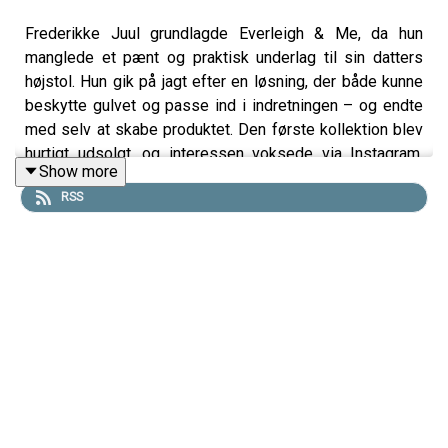
Frederikke Juul grundlagde Everleigh & Me, da hun
manglede et pænt og praktisk underlag til sin datters
højstol. Hun gik på jagt efter en løsning, der både kunne
beskytte gulvet og passe ind i indretningen – og endte
med selv at skabe produktet. Den første kollektion blev
hurtigt udsolgt, og interessen voksede via Instagram.
Show more
Frederikke deltog i Løvens Hule, hvor hun præsenterede
RSS
sit koncept inspireret af datteren Everleigh. Selvom hun
ikke fik en investering, gav oplevelsen vigtig
eksponering og læring. I dag har hun udvidet sortimentet
og fortsætter rejsen med at udvikle sit brand.
Links:
Podimo
(podcast app)🙏 Gratis i 30 dage. Ingen binding.
Løvesnak