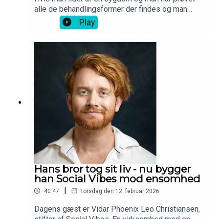
alle de behandlingsformer der findes og man
stadig ikke synes det har virket, så kan der være
Play
behov for en ny. Hvis den skal være
teknologidrevet, så kan man gøre ligesom Camilla
Bøgh Erlang og læse ingeniør. For herigennem fik
hun viden til at undersøge, teste og siden udvikle
appen Reelieve for ptsd ramte, som hun pitchede
i løvens hule. Den fungerer som en digital
servicehund, der kan hjælpe både før, under og
efter et angstanfald.
Hans bror tog sit liv - nu bygger
han Social Vibes mod ensomhed
|
40:47
torsdag den 12. februar 2026
Dagens gæst er Vidar Phoenix Leo Christiansen,