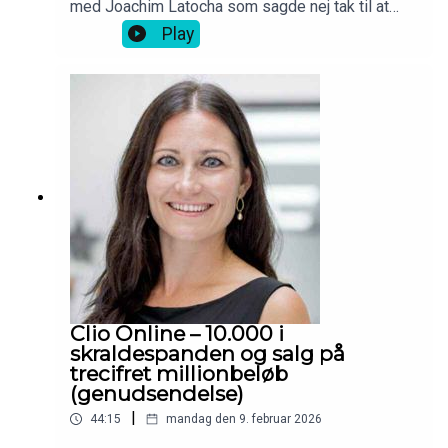
med Joachim Latocha som sagde nej tak til at
sælge Barons til Jesper Buch mod ejerskab i
Play
Shaping New Tomorrow.
Clio Online – 10.000 i
skraldespanden og salg på
trecifret millionbeløb
(genudsendelse)
|
44:15
mandag den 9. februar 2026