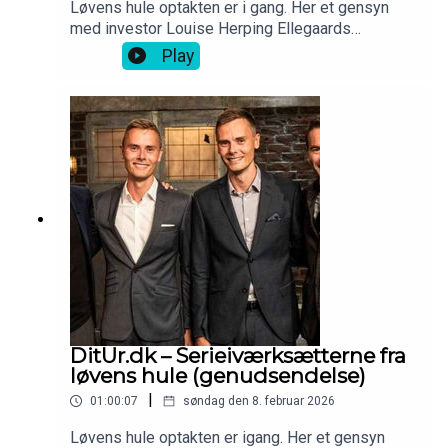
Løvens hule optakten er i gang. Her et gensyn
med investor Louise Herping Ellegaards
iværksætterhistorie - Clio Online.
Play
DitUr.dk – Serieiværksætterne fra
løvens hule (genudsendelse)
|
01:00:07
søndag den 8. februar 2026
Løvens hule optakten er igang. Her et gensyn