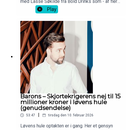
med Lasse Søkilde fra Bold Drinks som - af flere
omgang - ikke tog et nej for et nej.
Play
Barons – Skjortekrigerens nej til 15
millioner kroner i løvens hule
(genudsendelse)
|
53:47
tirsdag den 10. februar 2026
Løvens hule optakten er i gang. Her et gensyn