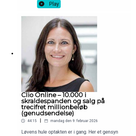
sælge Barons til Jesper Buch mod ejerskab i
Play
Shaping New Tomorrow.
Clio Online – 10.000 i
skraldespanden og salg på
trecifret millionbeløb
(genudsendelse)
|
44:15
mandag den 9. februar 2026
Løvens hule optakten er i gang. Her et gensyn