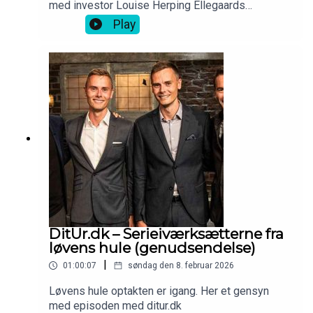
med investor Louise Herping Ellegaards
iværksætterhistorie - Clio Online.
Play
DitUr.dk – Serieiværksætterne fra
løvens hule (genudsendelse)
|
01:00:07
søndag den 8. februar 2026
Løvens hule optakten er igang. Her et gensyn
med episoden med ditur.dk