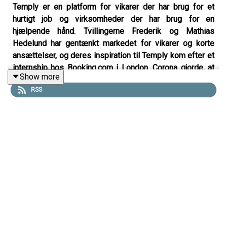
Temply er en platform for vikarer der har brug for et
hurtigt job og virksomheder der har brug for en
hjælpende hånd. Tvillingerne Frederik og Mathias
Hedelund har gentænkt markedet for vikarer og korte
ansættelser, og deres inspiration til Temply kom efter et
internship hos Booking.com i London. Corona gjorde, at
Show more
de måtte angribe nye markeder for at overleve, men efter
RSS
genåbningen er de kommet stærkere tilbage. Tvillingerne
har fulgt hinanden gennem deres opvækst og derfor ville
de også skabe en virksomhed sammen.
Temply er startet sideløbende med kandidatstudier
I dag har Temply knap 7.000 vikarer og 300
virksomheder på platformen. Har en virksomhed et ledigt
vikariat, kan de lægge jobbet på Temply og hurtigt
komme i kontakt med en passende vikar. Inden corona
havde virksomheden fokus på hospitality segmentet,