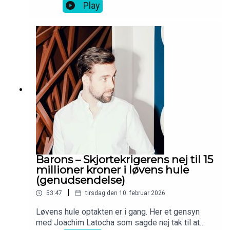
omgang - ikke tog et nej for et nej.
Play
Barons – Skjortekrigerens nej til 15
millioner kroner i løvens hule
(genudsendelse)
|
53:47
tirsdag den 10. februar 2026
Løvens hule optakten er i gang. Her et gensyn
med Joachim Latocha som sagde nej tak til at