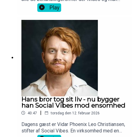
stadig ikke synes det har virket, så kan der være
Play
behov for en ny. Hvis den skal være
teknologidrevet, så kan man gøre ligesom Camilla
Bøgh Erlang og læse ingeniør. For herigennem fik
hun viden til at undersøge, teste og siden udvikle
appen Reelieve for ptsd ramte, som hun pitchede
i løvens hule. Den fungerer som en digital
servicehund, der kan hjælpe både før, under og
efter et angstanfald.
Hans bror tog sit liv - nu bygger
han Social Vibes mod ensomhed
|
40:47
torsdag den 12. februar 2026
Dagens gæst er Vidar Phoenix Leo Christiansen,
stifter af Social Vibes. En virksomhed med en