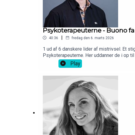
Psykoterapeuterne - Buono fa
|
40:36
fredag den 6. marts 2026
1 ud af 6 danskere lider af mistrivsel. Et s
Psykoterapeuterne. Her uddanner de i op ti
undervisning er ikke for hverken mor eller sø
Play
andetsteds med at tilbyde privat lektiehjæ
hele vejen til løvens hule, så blev det alts
for 10 % af Psykoterapeuterne. Det her er d