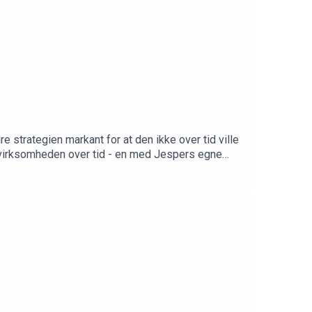
 strategien markant for at den ikke over tid ville
de virksomheden over tid - en med Jespers egne
 starte fra bunden med sin hustru makeup-brandet
er Jesper K. Hansens iværksætterhistorie.