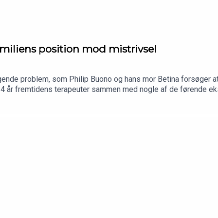
miliens position mod mistrivsel
tigende problem, som Philip Buono og hans mor Betina forsøger at 
l 4 år fremtidens terapeuter sammen med nogle af de førende ek
n uvant. Betina er uddannet lærer og Philip - ja han startede alle
lp til børn og unge i hans virksomhed Skolehjælp. Og selvom de
å først flere år senere, men til gengæld med stor succes, da Loui
eres iværksætterhistorie.