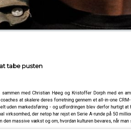
at tabe pusten
6 sammen med Christian Høeg og Kristoffer Dorph med en amb
for coaches at skalere deres forretning gennem et all-in-one CR
lt uden markedsføring - og udfordringen blev derfor hurtigt at 
onal virksomhed, der netop har rejst en Serie A-runde på 50 milli
 om den massive vækst og om, hvordan kulturen bevares, når man sk