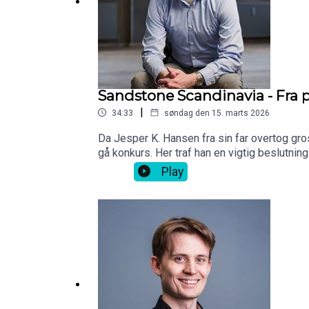
Sandstone Scandinavia - Fra 
|
34:33
søndag den 15. marts 2026
Da Jesper K. Hansen fra sin far overtog gro
gå konkurs. Her traf han en vigtig beslutni
ord: “stor regional markedsandel” - Men da 
Play
Sandstone Scandinavia, som de i løvens hule