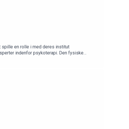
spille en rolle i med deres institut
sperter indenfor psykoterapi. Den fysiske
rede i gymnasiet, da han ikke kunne få job
t var en drengedrøm at tage den virksomhed med
se Herping Ellegaard investerede 1 million kroner