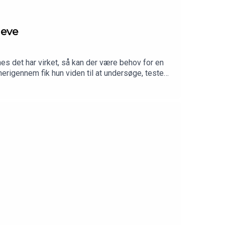
ieve
s det har virket, så kan der være behov for en
erigennem fik hun viden til at undersøge, teste
 servicehund, der kan hjælpe både før, under og