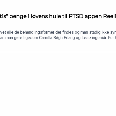
tis" penge i løvens hule til PTSD appen Reel
et alle de behandlingsformer der findes og man stadig ikke syne
kan man gøre ligesom Camilla Bøgh Erlang og læse ingeniør. For h
mte, som hun pitchede i løvens hule. Den fungerer som en digital