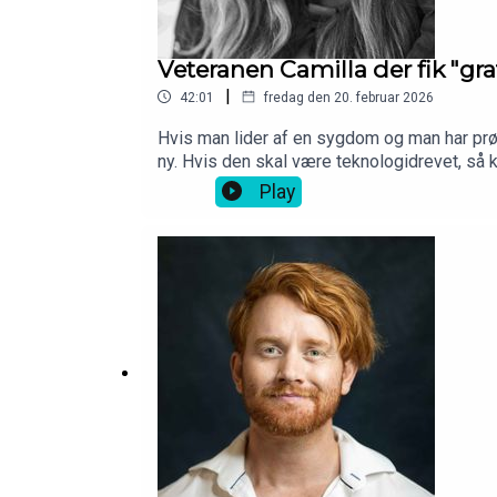
Veteranen Camilla der fik "gra
|
42:01
fredag den 20. februar 2026
Hvis man lider af en sygdom og man har prøv
ny. Hvis den skal være teknologidrevet, så 
og siden udvikle appen Reelieve for ptsd ra
Play
efter et angstanfald.