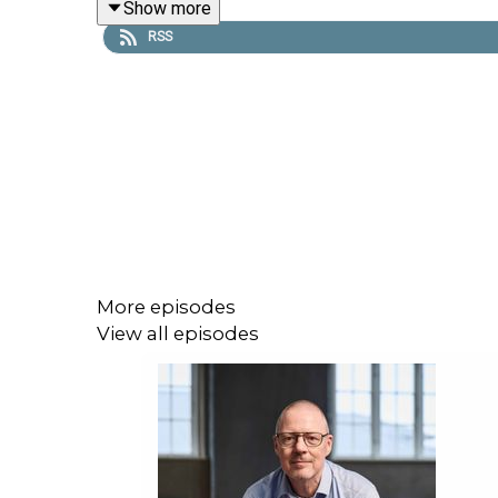
Show more
RSS
Vært: Mette Bloch
Links:
Podimo
(podcast app)🙏 Gratis i 30 dage. Ingen bi
Løvesnak
Produceret af
Podhero
More episodes
View all episodes