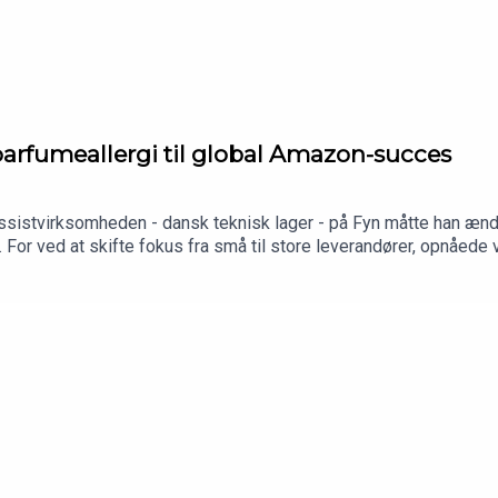
parfumeallergi til global Amazon-succes
ssistvirksomheden - dansk teknisk lager - på Fyn måtte han ændre
ng. For ved at skifte fokus fra små til store leverandører, opnåe
udviklingen blev for meget drift, solgte han virksomheden for at
 solgte 10 % af for 2 millioner kroner til Jesper Buch. Det her 