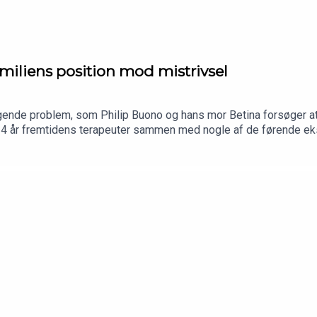
miliens position mod mistrivsel
tigende problem, som Philip Buono og hans mor Betina forsøger at 
l 4 år fremtidens terapeuter sammen med nogle af de førende ek
n uvant. Betina er uddannet lærer og Philip - ja han startede alle
lp til børn og unge i hans virksomhed Skolehjælp. Og selvom de
å først flere år senere, men til gengæld med stor succes, da Loui
eres iværksætterhistorie.