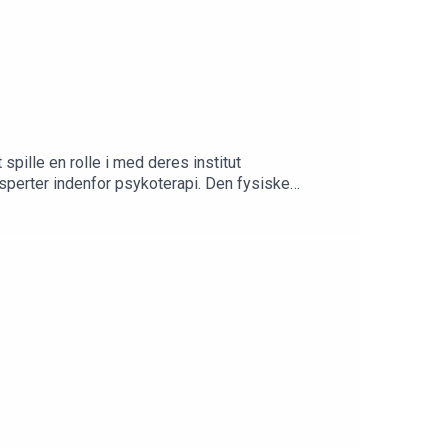
spille en rolle i med deres institut
sperter indenfor psykoterapi. Den fysiske
rede i gymnasiet, da han ikke kunne få job
t var en drengedrøm at tage den virksomhed med
se Herping Ellegaard investerede 1 million kroner