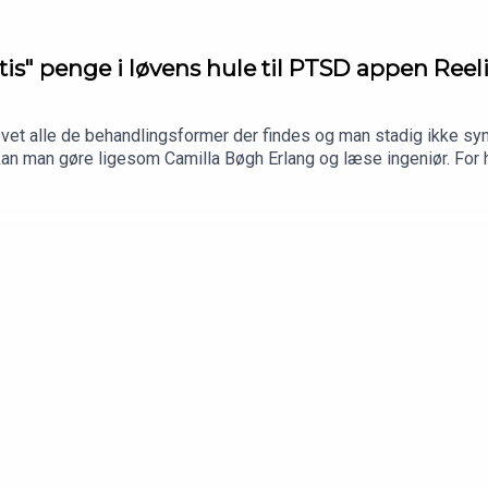
tis" penge i løvens hule til PTSD appen Reel
et alle de behandlingsformer der findes og man stadig ikke syne
kan man gøre ligesom Camilla Bøgh Erlang og læse ingeniør. For h
mte, som hun pitchede i løvens hule. Den fungerer som en digital