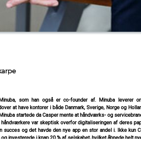
karpe
nuba, som han også er co-founder af. Minuba leverer onlin
ver at have kontorer i både Danmark, Sverige, Norge og Hollan
Minuba startede da Casper mente at håndværks- og servicebranc
 håndværkere var skeptisk overfor digitaliseringen af deres pa
en succes og det havde den nye app en stor andel i. Ikke kun 
g investerede i knap 20 % af selskabet, hvilket åbnede helt ny