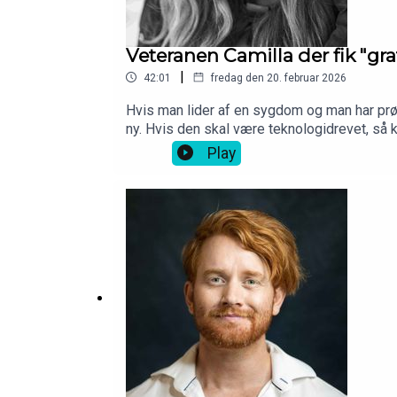
Veteranen Camilla der fik "gra
|
42:01
fredag den 20. februar 2026
Hvis man lider af en sygdom og man har prøv
ny. Hvis den skal være teknologidrevet, så 
og siden udvikle appen Reelieve for ptsd ra
Play
efter et angstanfald.