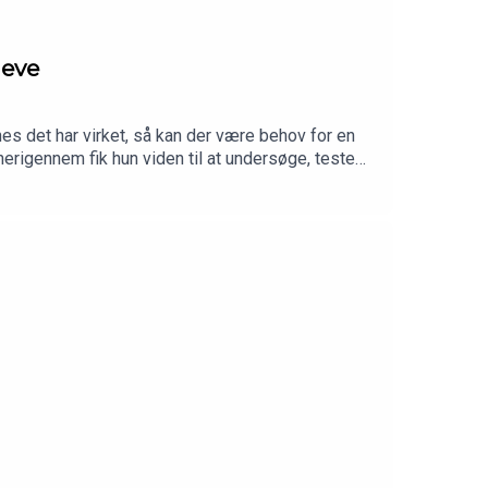
ieve
s det har virket, så kan der være behov for en
erigennem fik hun viden til at undersøge, teste
 servicehund, der kan hjælpe både før, under og