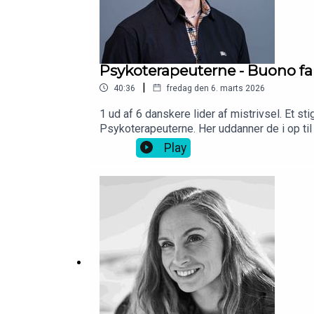
Psykoterapeuterne - Buono fa
|
40:36
fredag den 6. marts 2026
1 ud af 6 danskere lider af mistrivsel. Et s
Psykoterapeuterne. Her uddanner de i op ti
undervisning er ikke for hverken mor eller sø
Play
andetsteds med at tilbyde privat lektiehjæ
hele vejen til løvens hule, så blev det alts
for 10 % af Psykoterapeuterne. Det her er d