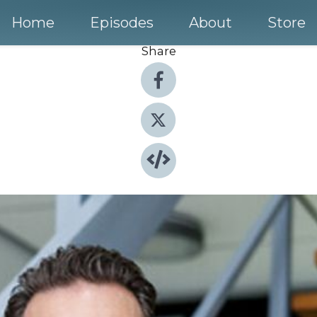
Home
Episodes
About
Store
Share