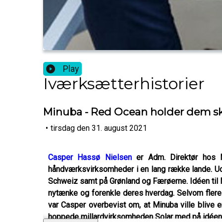
Play
Iværksætterhistorier
Minuba - Red Ocean holder dem s
•
tirsdag den 31. august 2021
Casper Hassø Nielsen
er Adm. Direktør hos Mi
håndværksvirksomheder i en lang række lande. Udo
Schweiz samt på Grønland og Færøerne. Idéen til 
nytænke og forenkle deres hverdag. Selvom flere
var Casper overbevist om, at Minuba ville blive 
hoppede millardvirksomheden Solar med på idéen o