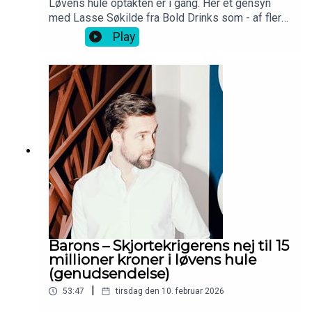
Løvens hule optakten er i gang. Her et gensyn
med Lasse Søkilde fra Bold Drinks som - af flere
omgang - ikke tog et nej for et nej.
Play
Barons – Skjortekrigerens nej til 15
millioner kroner i løvens hule
(genudsendelse)
|
53:47
tirsdag den 10. februar 2026