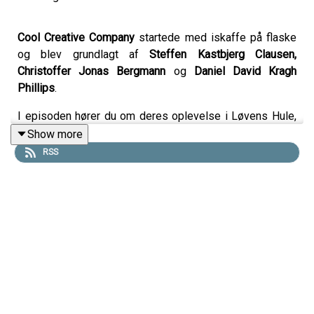
Cool Creative Company
startede med iskaffe på flaske
og blev grundlagt af
Steffen Kastbjerg Clausen,
Christoffer Jonas Bergmann
og
Daniel David Kragh
Phillips
.
I episoden hører du om deres oplevelse i Løvens Hule,
hvor de fik en investering på 2 mio. kr. fra Jacob Risgaard
Show more
for 25% af virksomheden – og om hvordan tingene
RSS
udviklede sig på en speciel måde bag kulisserne.
Vi kommer også ind på de udfordringer, de har mødt,
herunder voksenskæld over småslæk på regnskabet,
samt de ambitioner, de tre founders har for fremtiden.
Links:
Podimo
(podcast app)🙏 Gratis i 30 dage. Ingen binding.
Løvesnak