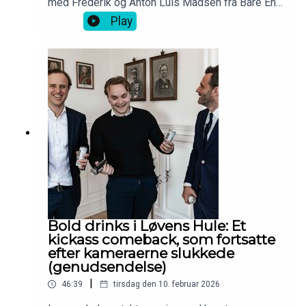
med Frederik og Anton Luis Madsen fra Bare En
T-shirt.
Play
Bold drinks i Løvens Hule: Et
kickass comeback, som fortsatte
efter kameraerne slukkede
(genudsendelse)
|
46:39
tirsdag den 10. februar 2026