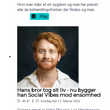
Hvis man lider af en sygdom og man har prøvet
alle de behandlingsformer der findes og man
stadig ikke synes det har virket, så kan der være
Play
behov for en ny. Hvis den skal være
teknologidrevet, så kan man gøre ligesom Camilla
Bøgh Erlang og læse ingeniør. For herigennem fik
hun viden til at undersøge, teste og siden udvikle
appen Reelieve for ptsd ramte, som hun pitchede
i løvens hule. Den fungerer som en digital
servicehund, der kan hjælpe både før, under og
efter et angstanfald.
Hans bror tog sit liv - nu bygger
han Social Vibes mod ensomhed
|
40:47
torsdag den 12. februar 2026