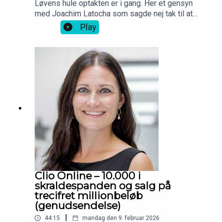
Løvens hule optakten er i gang. Her et gensyn
med Joachim Latocha som sagde nej tak til at
sælge Barons til Jesper Buch mod ejerskab i
Play
Shaping New Tomorrow.
Clio Online – 10.000 i
skraldespanden og salg på
trecifret millionbeløb
(genudsendelse)
|
44:15
mandag den 9. februar 2026