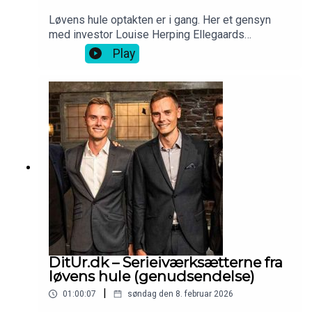
Løvens hule optakten er i gang. Her et gensyn
med investor Louise Herping Ellegaards
iværksætterhistorie - Clio Online.
Play
DitUr.dk – Serieiværksætterne fra
løvens hule (genudsendelse)
|
01:00:07
søndag den 8. februar 2026