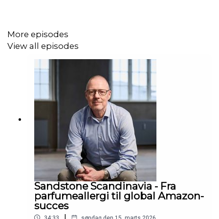
More episodes
Produceret af
Podhero
View all episodes
Sandstone Scandinavia - Fra
parfumeallergi til global Amazon-
succes
|
34:33
søndag den 15. marts 2026