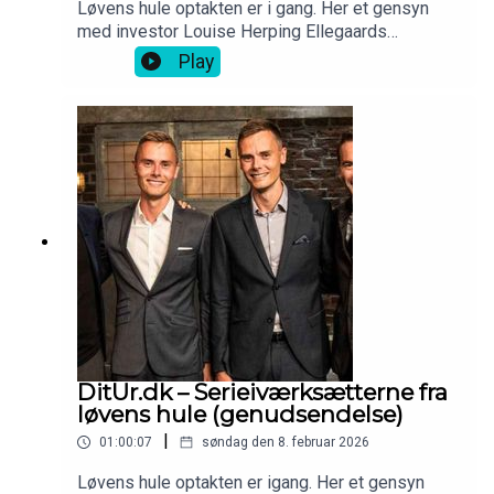
Løvens hule optakten er i gang. Her et gensyn
med investor Louise Herping Ellegaards
iværksætterhistorie - Clio Online.
Play
DitUr.dk – Serieiværksætterne fra
løvens hule (genudsendelse)
|
01:00:07
søndag den 8. februar 2026
Løvens hule optakten er igang. Her et gensyn