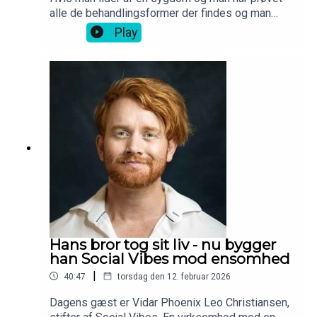
alle de behandlingsformer der findes og man
stadig ikke synes det har virket, så kan der være
Play
behov for en ny. Hvis den skal være
teknologidrevet, så kan man gøre ligesom Camilla
Bøgh Erlang og læse ingeniør. For herigennem fik
hun viden til at undersøge, teste og siden udvikle
appen Reelieve for ptsd ramte, som hun pitchede
i løvens hule. Den fungerer som en digital
servicehund, der kan hjælpe både før, under og
efter et angstanfald.
Hans bror tog sit liv - nu bygger
han Social Vibes mod ensomhed
|
40:47
torsdag den 12. februar 2026
Dagens gæst er Vidar Phoenix Leo Christiansen,