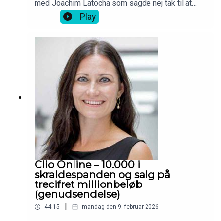
med Joachim Latocha som sagde nej tak til at
sælge Barons til Jesper Buch mod ejerskab i
Play
Shaping New Tomorrow.
Clio Online – 10.000 i
skraldespanden og salg på
trecifret millionbeløb
(genudsendelse)
|
44:15
mandag den 9. februar 2026