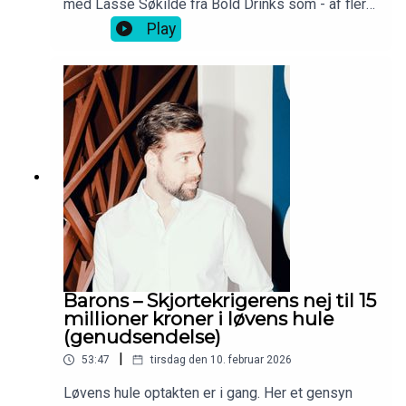
med Lasse Søkilde fra Bold Drinks som - af flere
omgang - ikke tog et nej for et nej.
Play
Barons – Skjortekrigerens nej til 15
millioner kroner i løvens hule
(genudsendelse)
|
53:47
tirsdag den 10. februar 2026
Løvens hule optakten er i gang. Her et gensyn