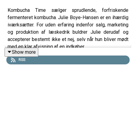
Kombucha Time sælger sprudlende, forfriskende
fermenteret kombucha. Julie Boye-Hansen er en ihærdig
iværksætter. For uden erfaring indenfor salg, marketing
og produktion af læskedrik buldrer Julie derudaf og
accepterer bestemt ikke et nej, selv når hun bliver mødt
med en klar afvisning af en indkøber.
Show more
Vi snakker også om hvad der driver Julie og hvordan hun
RSS
har tænkt sig at indtage et i forvejen rødt marked.
Din vært er Mark Anthony
Links:
Podimo
(podcast app)🙏 Gratis i 30 dage. Ingen binding.
Løvesnak