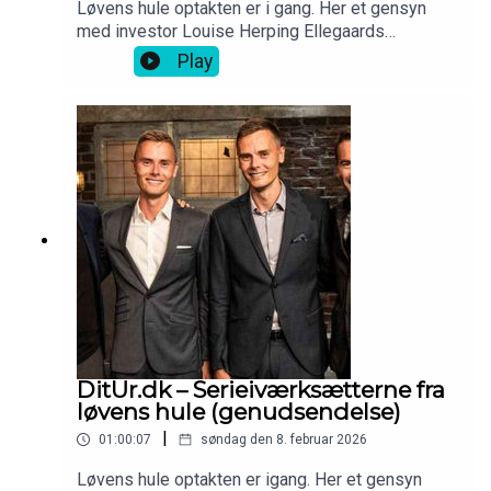
Løvens hule optakten er i gang. Her et gensyn
med investor Louise Herping Ellegaards
iværksætterhistorie - Clio Online.
Play
DitUr.dk – Serieiværksætterne fra
løvens hule (genudsendelse)
|
01:00:07
søndag den 8. februar 2026
Løvens hule optakten er igang. Her et gensyn