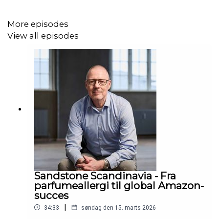
Din vært er Mark Anthony
More episodes
View all episodes
Links:
Podimo
(podcast app)🙏 Gratis i 30 dage. Ingen binding.
Løvesnak
Produceret af
Podhero
Sandstone Scandinavia - Fra
parfumeallergi til global Amazon-
succes
|
34:33
søndag den 15. marts 2026