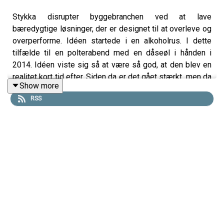
Stykka disrupter byggebranchen ved at lave
bæredygtige løsninger, der er designet til at overleve og
overperforme. Idéen startede i en alkoholrus. I dette
tilfælde til en polterabend med en dåseøl i hånden i
2014. Idéen viste sig så at være så god, at den blev en
realitet kort tid efter. Siden da er det gået stærkt, men da
Show more
Stykka for alvor var klar til at skalere yderligere ramte
RSS
corona på et tidspunkt, hvor kalenderen var fuldt booket
og kontoret talte 13 mand. Meeeen, som man siger: Intet
er så skidt, at det ikke er godt for noget, for det blev
startskuddet til en produkt der endte med at blive
udstillet på Museum of Modern Art. Og den historie
kommer du til at høre meget mere til.
Gæst: Jarl Vindnæs