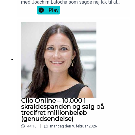
med Joachim Latocha som sagde nej tak til at
sælge Barons til Jesper Buch mod ejerskab i
Play
Shaping New Tomorrow.
Clio Online – 10.000 i
skraldespanden og salg på
trecifret millionbeløb
(genudsendelse)
|
44:15
mandag den 9. februar 2026