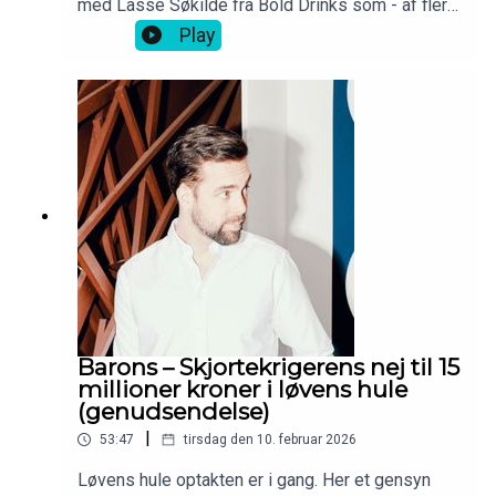
med Lasse Søkilde fra Bold Drinks som - af flere
omgang - ikke tog et nej for et nej.
Play
Barons – Skjortekrigerens nej til 15
millioner kroner i løvens hule
(genudsendelse)
|
53:47
tirsdag den 10. februar 2026
Løvens hule optakten er i gang. Her et gensyn