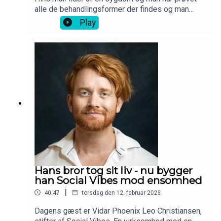
alle de behandlingsformer der findes og man
stadig ikke synes det har virket, så kan der være
Play
behov for en ny. Hvis den skal være
teknologidrevet, så kan man gøre ligesom Camilla
Bøgh Erlang og læse ingeniør. For herigennem fik
hun viden til at undersøge, teste og siden udvikle
appen Reelieve for ptsd ramte, som hun pitchede
i løvens hule. Den fungerer som en digital
servicehund, der kan hjælpe både før, under og
efter et angstanfald.
Hans bror tog sit liv - nu bygger
han Social Vibes mod ensomhed
|
40:47
torsdag den 12. februar 2026
Dagens gæst er Vidar Phoenix Leo Christiansen,