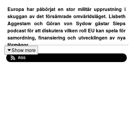
Europa har påbörjat en stor militär upprustning i
skuggan av det försämrade omvärldsläget. Lisbeth
Aggestam och Göran von Sydow gästar Sieps
podcast för att diskutera vilken roll EU kan spela för
samordning, finansiering och utvecklingen av nya
förmågor.
Show more
RSS
En rad länder i Europa rustar upp sina försvar. Efter
Rysslands invasion av Ukraina och den förändrade
relationen till USA behöver Europa nya förmågor och
möjlighet att agera mer självständigt. EU har tagit flera
nya steg inom försvarspolitiken, samtidigt som området
är mellanstatligt och tillhör nationalstatens själva kärna.
Hur hanterar unionen den här balansgången?
Det här avsnittet av Sieps podcast gästas av
Lisbeth
Aggestam
, docent i statsvetenskap och associerad