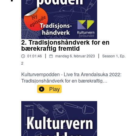
2. Tradisjonshåndverk for en
bærekraftig fremtid
|
|
01:01:46
mandag 6. februar 2023
Season
1
,
Ep.
2
Kulturvernpodden - Live fra Arendalsuka 2022:
Tradisjonshåndverk for en bærekraftig
fremtid.Kulturvernorganisasjonene jobber for å
Play
bevare, formidle og lære bort disse kunnskapene
til fremtidige generasjoner, men bør ikke også
tradisjonshåndverk forsterkes som fag i skolen?
Hvem har ansvaret for å løfte frem dette? Og
hvorfor er tradisjonshåndverk et så viktig fag i det
grønne skiftet?Hør debatten vi arrangerte på
Arendalsuka 2022. I panelet: Toril Skjetne,