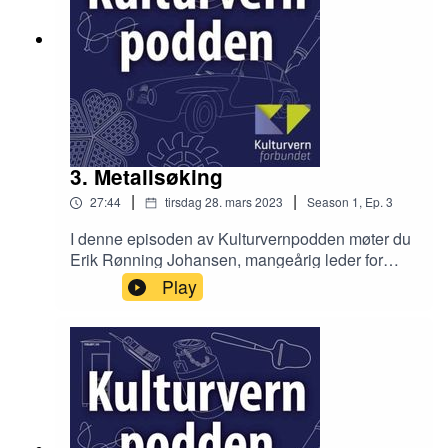
Politisk deltagelse:
Tage Pettersen (Høyre)
Kathy Lie (SV)
Emma Lind (V)
3. Metallsøking
Åslaug Sem-Jacobsen (Senterpartiet)
|
|
27:44
tirsdag 28. mars 2023
Season
1
,
Ep.
3
Panelet ledes av Toril Skjetne (Kulturvernforbundet)
I denne episoden av Kulturvernpodden møter du
Erik Rønning Johansen, mangeårig leder for
Norges Metallsøkerforening og en ivrig
Play
metallsøkerentusiast. Det er snart vår og
metallsøkerne skal snart ut på åkrer og jorder og
lete etter skjulte skatter igjen. Hør mer om
hvordan de jobber og samler inn viktige biter til
vår historieforståelse