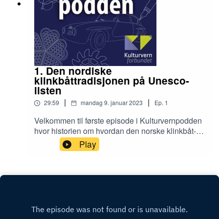
Generalsekretær, KulturvernforbundetEivind
Falk, Instituttleder, Norsk
HåndverksinstituttKjærsti Gangsø, Daglig leder,
Studieforbundet kultur og tradisjonJohn A.
Andersen, Tradisjonsbåtbygger, Kystlaget Øster
RissøerOla Fjeldheim, Generalsekretær,
Fortidsminneforeningen
1. Den nordiske
klinkbåttradisjonen på Unesco-
listen
|
|
29:59
mandag 9. januar 2023
Ep.
1
Velkommen til første episode i Kulturvernpodden
hvor historien om hvordan den norske klinkbåt-
tradisjonen ble tatt opp på UNESCOs liste over
Play
menneskehetens immaterielle kulturarv. Med oss
har vi prosjektleder og hovedansvarlig for å få til
innskrivingen, Tore Friis Olsen fra Forbundet
Kysten.