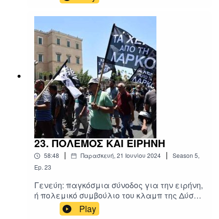
κατάστασης και το πάντα επίκαιρο μήνυμα
του κ. Κώστα Ήσυχου, ο μόνος ελπιδοφόρος
αγώνας για ειρήνη, πιο επίκαιρος από
ποτέ
23. ΠΟΛΕΜΟΣ ΚΑΙ ΕΙΡΗΝΗ
|
|
58:48
Παρασκευή, 21 Ιουνίου 2024
Season
5
,
Ep.
23
Γενεύη: παγκόσμια σύνοδος για την ειρήνη,
ή πολεμικό συμβούλιο του κλαμπ της Δύσης;
Αργεντινή-Χιλή, τι κοινό έχουν η ακροδεξιά
Play
και η κεντροαριστερά στο κλαμπ της