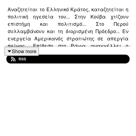
Αναζητείται το Ελληνικό Κράτος, καταζητείται η
πολιτική ηγεσεία του... Στην Κούβα χτίζουν
επιστήμη και πολιτισμό... Στο Περού
συλλαμβάνουν και τη διορισμένη Πρόεδρο... Εν
ενεργεία Αμερικανός στρατιώτης σε απεργία
πείνας... Επίθεση στη Ράφα αναγγέλλει ο
Show more
Νετανιάχου.. Το Ισραήλ δικαιούται να σκοτώνει
RSS
αθώους γιατί είναι δημοκρατία...