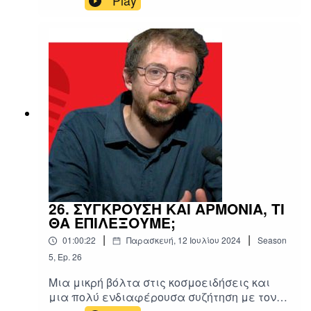
Play
ΤΟΠΟΣ, που προσπαθούμε να το
διερευνήσουμε, διερευνώντας ταυτόχρονα
και την ίδια την Τεχνητή Νοημοσύνη, σε μια
ανοιχτή συζήτηση με το συγγραφέα, αλλά
και με τον πολιτικό αναλυτή Θέμη Τζήμα
26. ΣΥΓΚΡΟΥΣΗ ΚΑΙ ΑΡΜΟΝΙΑ, ΤΙ
ΘΑ ΕΠΙΛΕΞΟΥΜΕ;
|
|
01:00:22
Παρασκευή, 12 Ιουλίου 2024
Season
5
,
Ep.
26
Μια μικρή βόλτα στις κοσμοειδήσεις και
μια πολύ ενδιαφέρουσα συζήτηση με τον