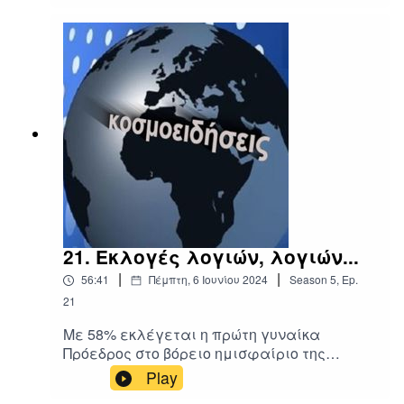
διάστημα με Ρωσία και Κίνα...
21. Εκλογές λογιών, λογιών...
|
|
56:41
Πέμπτη, 6 Ιουνίου 2024
Season
5
,
Ep.
21
Με 58% εκλέγεται η πρώτη γυναίκα
Πρόεδρος στο βόρειο ημισφαίριο της
αμερικανικής ηπείρου... Οι δύο όψεις της
Play
Χιλής... ΑποΝΑΤΟποιεί την Ουκρανία ο