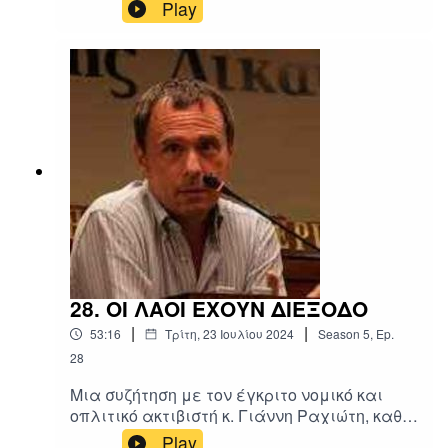
οδόν για το Καράκας....
Play
28. ΟΙ ΛΑΟΙ ΕΧΟΥΝ ΔΙΕΞΟΔΟ
|
|
53:16
Τρίτη, 23 Ιουλίου 2024
Season
5
,
Ep.
28
Μια συζήτηση με τον έγκριτο νομικό και
οπλιτικό ακτιβιστή κ. Γιάννη Ραχιώτη, καθ'
οδόν για το Καράκας....
Play