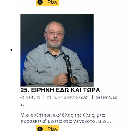
πολιτικό αναλυτή κ. Θέμη Τζήμα
Play
25. ΕΙΡΗΝΗ ΕΔΩ ΚΑΙ ΤΩΡΑ
|
|
01:45:13
Τρίτη, 2 Ιουλίου 2024
Season
5
,
Ep.
25
Μια συζήτηση εφ' όλης της ύλης, μια
προσεκτική ματιά στα γεγονότα, μια
ανάλυση της εγχώριας και της διεθνούς
Play