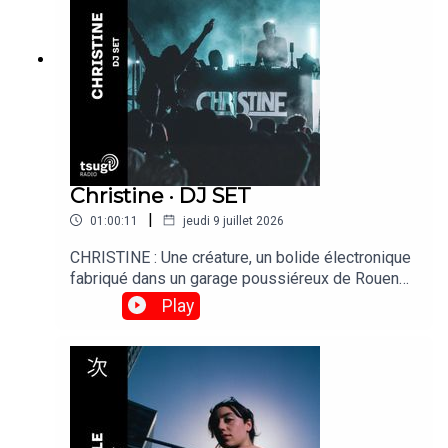
aux manettes.
Christine · DJ SET
|
01:00:11
jeudi 9 juillet 2026
CHRISTINE : Une créature, un bolide électronique
fabriqué dans un garage poussiéreux de Rouen
par des passionnés de son. Puissance et colère
Play
dans le moteur, Christine passe la première en
2011. Son dernier album "ROAD TO RUIN" est
disponible partout !