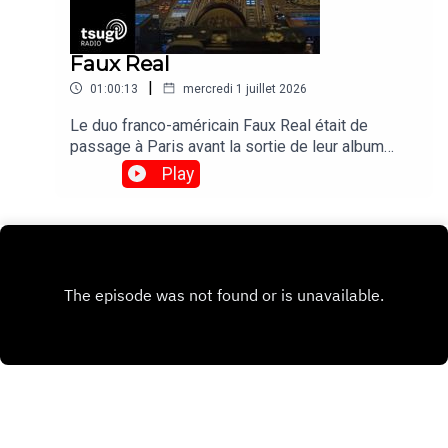
Faux Real
|
01:00:13
mercredi 1 juillet 2026
Le duo franco-américain Faux Real était de
passage à Paris avant la sortie de leur album
"Poison Time" le 4 septembre. On en a profité
Play
pour les inviter pour un DJ set exclusif avant de
les retrouver le 17 novembre en live au Bus
Palladium.