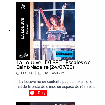
La Louuve · DJ SET · Escales de
Saint-Nazaire (24/07/26)
|
01:56:34
lundi 3 août 2026
« La Louuve ne se contente pas de mixer : elle
fait de la piste de danse un espace de résistance
et de réinvention culturelle. »Retrouvez son set
Play
enregistré depuis le Club 360 des Escales de
Saint-Nazaire le vendredi 24 Juillet 2026. © Brice