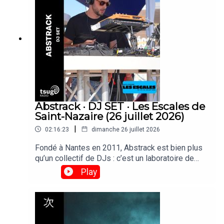
passées faire un set derrière les platines de
Tsugi Radio.
Abstrack · DJ SET · Les Escales de
Saint-Nazaire (26 juillet 2026)
|
02:16:23
dimanche 26 juillet 2026
Fondé à Nantes en 2011, Abstrack est bien plus
qu’un collectif de DJs : c’est un laboratoire de
création qui explore la fête comme une œuvre
Play
d’art totale. Musique, scénographie et graphisme
y convergent pour transformer chaque événement
en une expérience immersive et sensible.
Retrouvez deux heures de set enregistré depuis
la scène Club 360 avec Atemi, Bloody L et Vidock