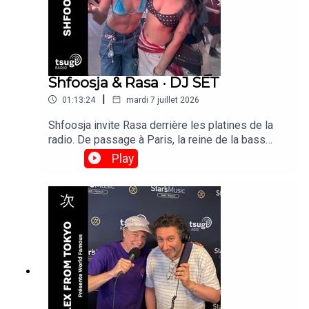
Shfoosja & Rasa · DJ SET
|
01:13:24
mardi 7 juillet 2026
Shfoosja invite Rasa derrière les platines de la
radio. De passage à Paris, la reine de la bass
music de Bangalore, s'impose comme l'une des
Play
DJ indiennes les plus en vue à l'international.