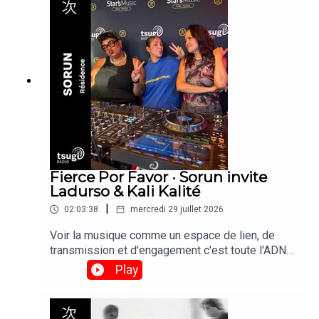
Photo
Fierce Por Favor · Sorun invite
Ladurso & Kali Kalité
|
02:03:38
mercredi 29 juillet 2026
Voir la musique comme un espace de lien, de
transmission et d'engagement c'est toute l'ADN
de la résidence Fierce Por Favor, imaginé par
Play
Sorun. Sorun, Ladurso et Kali Kalité se retrouvent
derrière les platines pour mettre en avant les
différentes facettes du militantisme dans le