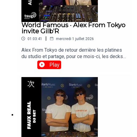
World Famous · Alex From Tokyo
invite Gilb'R
|
01:03:41
mercredi 1 juillet 2026
Alex From Tokyo de retour derrière les platines
du studio et partage, pour ce mois-ci, les decks
avec Gilb'r, DJ et fondateur du label Versatile.
Play