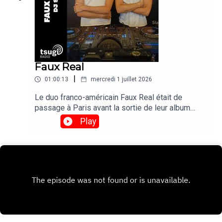
Faux Real
|
01:00:13
mercredi 1 juillet 2026
Le duo franco-américain Faux Real était de
passage à Paris avant la sortie de leur album
"Poison Time" le 4 septembre. On en a profité
Play
pour les inviter pour un DJ set exclusif avant de
les retrouver le 17 novembre en live au Bus
Palladium.