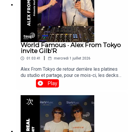
World Famous · Alex From Tokyo
invite Gilb'R
|
01:03:41
mercredi 1 juillet 2026
Alex From Tokyo de retour derrière les platines
du studio et partage, pour ce mois-ci, les decks
avec Gilb'r, DJ et fondateur du label Versatile.
Play