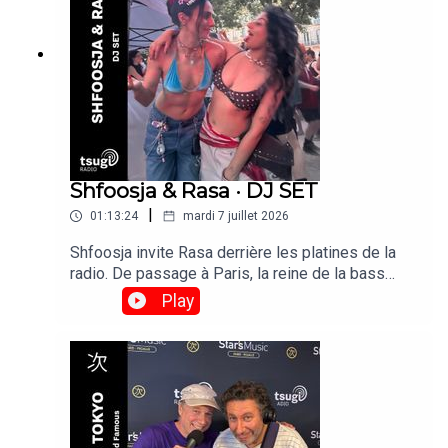
Shfoosja & Rasa · DJ SET
|
01:13:24
mardi 7 juillet 2026
Shfoosja invite Rasa derrière les platines de la
radio. De passage à Paris, la reine de la bass
music de Bangalore, s'impose comme l'une des
Play
DJ indiennes les plus en vue à l'international.