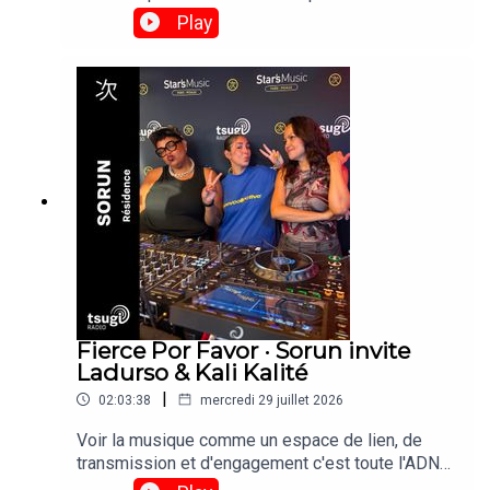
et de réinvention culturelle. »Retrouvez son set
Play
enregistré depuis le Club 360 des Escales de
Saint-Nazaire le vendredi 24 Juillet 2026. © Brice
Photo
Fierce Por Favor · Sorun invite
Ladurso & Kali Kalité
|
02:03:38
mercredi 29 juillet 2026
Voir la musique comme un espace de lien, de
transmission et d'engagement c'est toute l'ADN
de la résidence Fierce Por Favor, imaginé par