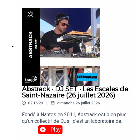
d’affiche, Ultrabruma, duo composé de Brenda &
María Manuela, originaire de Colombie, on fait
leurs toute première apparition à Paris et sont
passées faire un set derrière les platines de
Tsugi Radio.
Abstrack · DJ SET · Les Escales de
Saint-Nazaire (26 juillet 2026)
|
02:16:23
dimanche 26 juillet 2026
Fondé à Nantes en 2011, Abstrack est bien plus
qu’un collectif de DJs : c’est un laboratoire de
création qui explore la fête comme une œuvre
Play
d’art totale. Musique, scénographie et graphisme