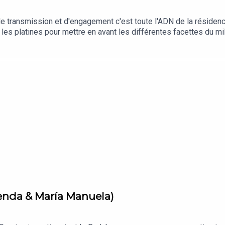
 transmission et d'engagement c'est toute l'ADN de la résidence
e les platines pour mettre en avant les différentes facettes du 
 l'annulation de Solidays, fin juin. Si tu veux faire un don : http
renda & María Manuela)