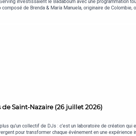
 Serving investissaient le Badaboum avec une programmation to
uo composé de Brenda & María Manuela, originaire de Colombie, on
nes de Tsugi Radio.
 de Saint-Nazaire (26 juillet 2026)
us qu’un collectif de DJs : c’est un laboratoire de création qui 
ergent pour transformer chaque événement en une expérience i