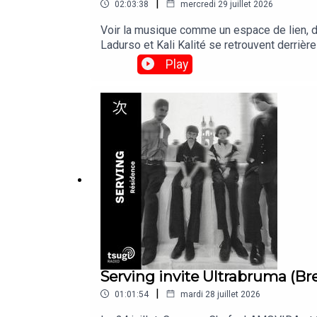
|
02:03:38
mercredi 29 juillet 2026
Voir la musique comme un espace de lien, de
Ladurso et Kali Kalité se retrouvent derrièr
soutenir l'association Solidarité Sida suite à
Play
Serving invite Ultrabruma (B
|
01:01:54
mardi 28 juillet 2026