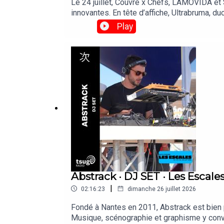
Le 24 juillet, Couvre x Chefs, LAMOVIDA et
innovantes. En tête d’affiche, Ultrabruma, d
sont passées faire un set derrière les plati
Play
Abstrack · DJ SET · Les Escales
|
02:16:23
dimanche 26 juillet 2026
Fondé à Nantes en 2011, Abstrack est bien pl
Musique, scénographie et graphisme y conv