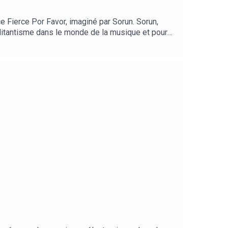
 Fierce Por Favor, imaginé par Sorun. Sorun,
militantisme dans le monde de la musique et pour
s://aider.solidarite-sida.org/solidays/~mon-don