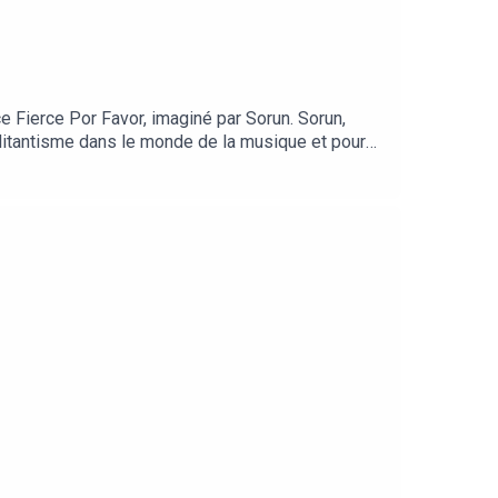
 Fierce Por Favor, imaginé par Sorun. Sorun,
militantisme dans le monde de la musique et pour
s://aider.solidarite-sida.org/solidays/~mon-don