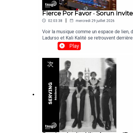
Fierce Por Favor · Sorun invite
|
02:03:38
mercredi 29 juillet 2026
Voir la musique comme un espace de lien, de
Ladurso et Kali Kalité se retrouvent derrièr
soutenir l'association Solidarité Sida suite à
Play