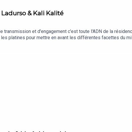
 Ladurso & Kali Kalité
 transmission et d'engagement c'est toute l'ADN de la résidence
e les platines pour mettre en avant les différentes facettes du 
 l'annulation de Solidays, fin juin. Si tu veux faire un don : http