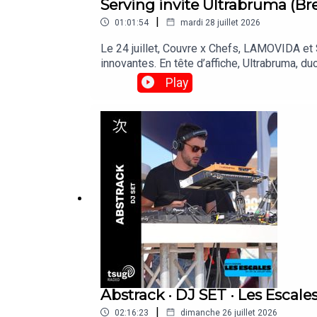
Serving invite Ultrabruma (B
|
01:01:54
mardi 28 juillet 2026
Le 24 juillet, Couvre x Chefs, LAMOVIDA et
innovantes. En tête d’affiche, Ultrabruma, d
sont passées faire un set derrière les plati
Play
Abstrack · DJ SET · Les Escales
|
02:16:23
dimanche 26 juillet 2026