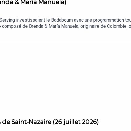
renda & María Manuela)
 Serving investissaient le Badaboum avec une programmation to
uo composé de Brenda & María Manuela, originaire de Colombie, on
nes de Tsugi Radio.
 de Saint-Nazaire (26 juillet 2026)