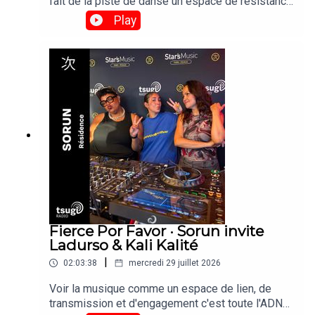
fait de la piste de danse un espace de résistance
et de réinvention culturelle. »Retrouvez son set
Play
enregistré depuis le Club 360 des Escales de
Saint-Nazaire le vendredi 24 Juillet 2026. © Brice
Photo
Fierce Por Favor · Sorun invite
Ladurso & Kali Kalité
|
02:03:38
mercredi 29 juillet 2026
Voir la musique comme un espace de lien, de
transmission et d'engagement c'est toute l'ADN