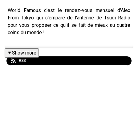
World Famous c'est le rendez-vous mensuel d'Alex
From Tokyo qui s'empare de l'antenne de Tsugi Radio
pour vous proposer ce qu'il se fait de mieux au quatre
coins du monde !
Show more
Tracklist :
RSS
1. Susumu Yokota - Morino Gakudan (Skintone/Lo
Recordings)
2. Erin Buku & DJ Spinna - Will It Be Far featuring Steve
Spacek (Inner Tribe)
3. The Secret Soul Society - To Be Happy (Hell Yeah
Recordings)
4. Hookuo - Coro (Apron Records)