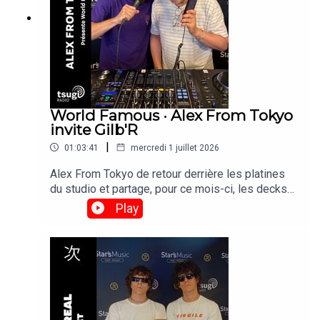
World Famous · Alex From Tokyo
invite Gilb'R
|
01:03:41
mercredi 1 juillet 2026
Alex From Tokyo de retour derrière les platines
du studio et partage, pour ce mois-ci, les decks
avec Gilb'r, DJ et fondateur du label Versatile.
Play