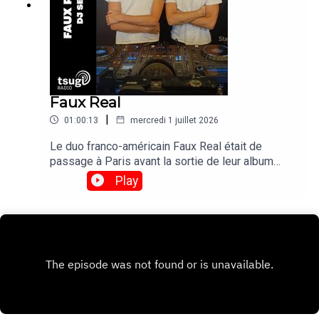
Faux Real
|
01:00:13
mercredi 1 juillet 2026
Le duo franco-américain Faux Real était de
passage à Paris avant la sortie de leur album
"Poison Time" le 4 septembre. On en a profité
Play
pour les inviter pour un DJ set exclusif avant de
les retrouver le 17 novembre en live au Bus
Palladium.