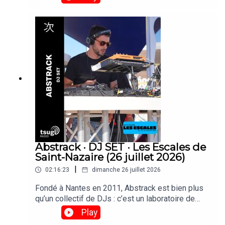
électroniques les plus innovantes. En tête
d’affiche, Ultrabruma, duo composé de Brenda &
María Manuela, originaire de Colombie, on fait
leurs toute première apparition à Paris et sont
passées faire un set derrière les platines de
Tsugi Radio.
Abstrack · DJ SET · Les Escales de
Saint-Nazaire (26 juillet 2026)
|
02:16:23
dimanche 26 juillet 2026
Fondé à Nantes en 2011, Abstrack est bien plus
qu’un collectif de DJs : c’est un laboratoire de
création qui explore la fête comme une œuvre
Play
d’art totale. Musique, scénographie et graphisme