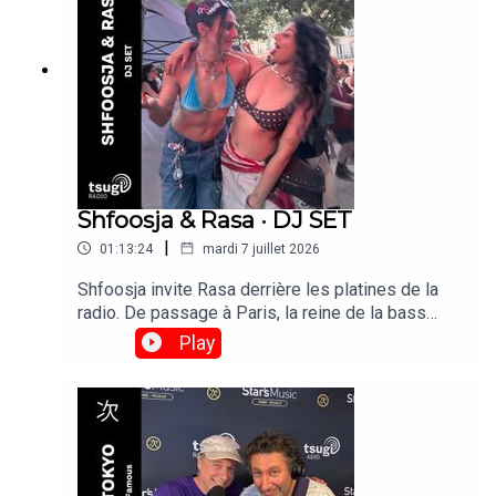
Shfoosja & Rasa · DJ SET
|
01:13:24
mardi 7 juillet 2026
Shfoosja invite Rasa derrière les platines de la
radio. De passage à Paris, la reine de la bass
music de Bangalore, s'impose comme l'une des
Play
DJ indiennes les plus en vue à l'international.