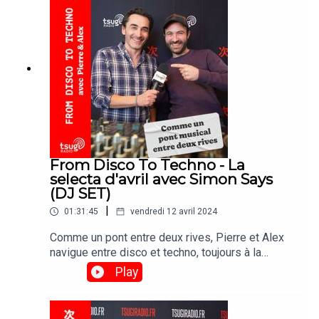
From Disco To Techno - La
selecta d'avril avec Simon Says
(DJ SET)
|
01:31:45
vendredi 12 avril 2024
Comme un pont entre deux rives, Pierre et Alex
navigue entre disco et techno, toujours à la
recherche de tracks qui font autant groover que
Play
taper du pied. Pour fêter la sortie de son dernier
disque "Nikka" chez Dialect Recordings, fin mars,
le producteur, moitié du duo Il Est Vilaine a