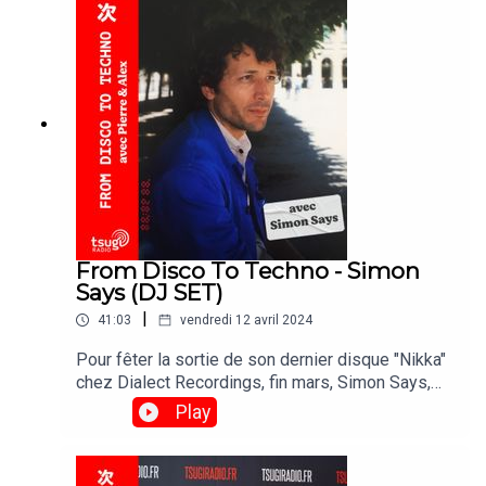
From Disco To Techno - Simon
Says (DJ SET)
|
41:03
vendredi 12 avril 2024
Pour fêter la sortie de son dernier disque "Nikka"
chez Dialect Recordings, fin mars, Simon Says,
moitié du duo Il Est Vilaine a concocté un set
Play
s'inspirant de la vibe de son dernier EP.
Embarquez pour 40 minutes de downtempo et
autres electronica.