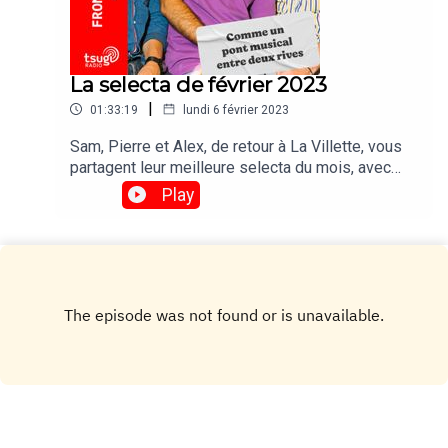
La selecta de février 2023
|
01:33:19
lundi 6 février 2023
Sam, Pierre et Alex, de retour à La Villette, vous
partagent leur meilleure selecta du mois, avec
Byron the Aquarius, Marcus Paulson, Chez
Play
Damier, Paci Paciana et j'en passe !