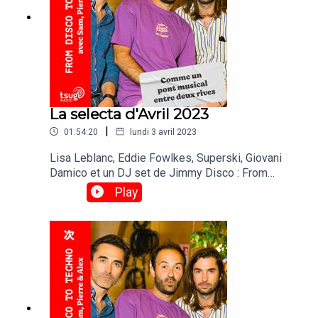
La selecta d'Avril 2023
|
01:54:20
lundi 3 avril 2023
Lisa Leblanc, Eddie Fowlkes, Superski, Giovani
Damico et un DJ set de Jimmy Disco : From
Disco To Techno avec Sam et Alex en direct de la
Play
Folie L1.