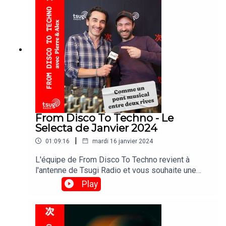
concocté un set s'inspirant de la vibe de son
dernier EP.
From Disco To Techno - Le
Selecta de Janvier 2024
|
01:09:16
mardi 16 janvier 2024
L'équipe de From Disco To Techno revient à
l'antenne de Tsugi Radio et vous souhaite une
bonne année 2024 !House, groove, disco mais
Play
aussi Techno, Jusqu'à 19h sur tsugiradio.fr