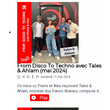
From Disco To Techno avec Tales
& Ahlam (mai 2024)
|
41:22
vendredi 17 mai 2024
Ce mois-ci, Pierre et Alex reçoivent Tales &
Ahlam, nouveau duo franco-libanais, composé du
producteur et dj Bab et de la chanteuse
Play
Célinatique.