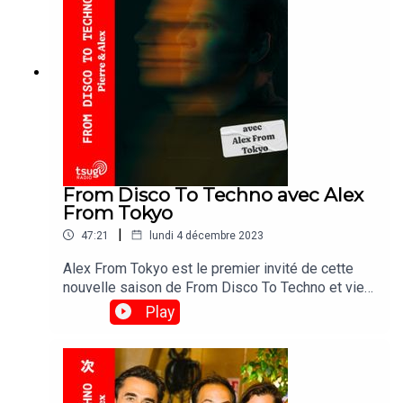
From Disco To Techno avec Alex
From Tokyo
|
47:21
lundi 4 décembre 2023
Alex From Tokyo est le premier invité de cette
nouvelle saison de From Disco To Techno et vient
nous présenter une compilation passionnante
Play
célébrant les héros de la scène électronique
japonaise. Bonne écoute !