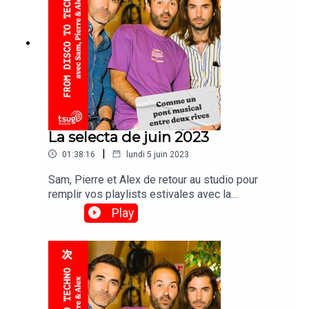
La selecta de juin 2023
|
01:38:16
lundi 5 juin 2023
Sam, Pierre et Alex de retour au studio pour
remplir vos playlists estivales avec la
participation exceptionnelle d'un flamant rose.
Play