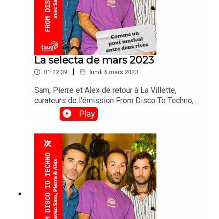
La selecta de mars 2023
|
01:22:39
lundi 6 mars 2023
Sam, Pierre et Alex de retour à La Villette,
curateurs de l'émission From Disco To Techno,
vous partagent leur meilleure selecta du mois !
Play