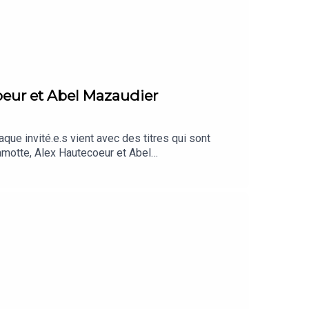
oeur et Abel Mazaudier
aque invité.e.s vient avec des titres qui sont
hamotte, Alex Hautecoeur et Abel
 : morrissey feat bowie “cosmic dancer”Clara :
ex Hautecoeur : Sharon van Etten “seventeen” Kevin