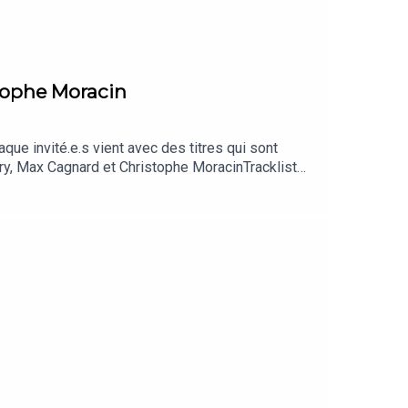
stophe Moracin
aque invité.e.s vient avec des titres qui sont
rry, Max Cagnard et Christophe MoracinTracklist
on Cattan : Take it easy my brother Charles de
NOTGOOD - "Kaleidoscope (Kaytranada's
s Limo" - Robert ParkerFlorian Etcheverry : Buddy -