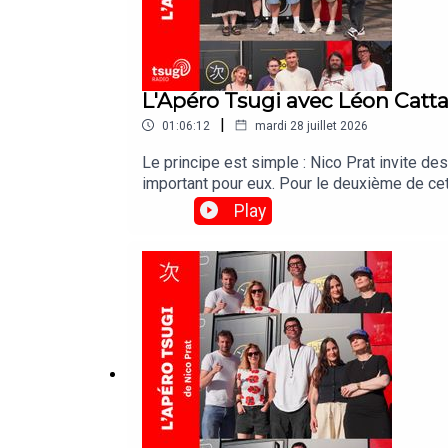
Yzaelamalice
Louise Charbonnel
L'Apéro Tsugi avec Léon Catta
|
01:06:12
mardi 28 juillet 2026
Le principe est simple : Nico Prat invite des
Thomas Blanquart – Coach Scénique et programm
important pour eux. Pour le deuxième de cet
:Nico : Belinda Carlisle “Heaven Is A Place
Play
Antonin Despins – Live Affair
Jorge Ben Jor Florian Etcheverry : -Jazzy
Flip)"Christophe Moracin : Chat Pile - "deep
Romain Pellicioli – Le Cargö et NDK Festival
"Ain't Fair "
Olivia Cristiani – Editrice chez une major
Olivier Touati – Directeur de Zouave
François Démarche – Directeur de Bonjour Minuit
Gilles Jumaire – Fondateur Bleu Citron / La Cartou