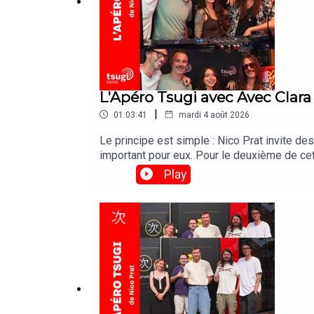
Le Talu
Web
Alex Montembault
L'Apéro Tsugi avec Avec Clar
Sueilo
|
01:03:41
mardi 4 août 2026
Tatie Dee
Le principe est simple : Nico Prat invite des
important pour eux. Pour le deuxième de cet
Tedaak
MazaudierTracklist :Michel Sardou “Afrique 
Play
Blasé “i need it (from you) feat. cola boyy”
Lynx IRL
chamotte : "l’île hélène" NougaroAbel Mazau
Anan
ATØM The Storm
Elye and the Hydra
Ménades