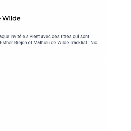
e Wilde
aque invité.e.s vient avec des titres qui sont
Esther Brejon et Mathieu de Wilde.Tracklist : Nico
y"- John MayerEsther Brejon : conjunto concerto
CrshrsEsther Brejon : Gershon Kingsley “pop
uel