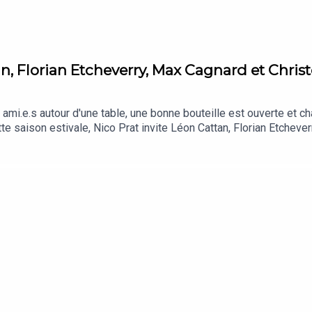
n, Florian Etcheverry, Max Cagnard et Chri
 ami.e.s autour d'une table, une bonne bouteille est ouverte et ch
ateur
te saison estivale, Nico Prat invite Léon Cattan, Florian Etcheve
 On Earth”Christophe Moracin : Emma Ruth Rundle - "Powerless" Lé
 Jeff/Biz Markie - "$ Can't Buy Me Love "Max Cagnard : BADBAD
 Blue"Max Cagnard : Skrillex - Friendly Fire"Léon Cattan : "Sonya'
cherie