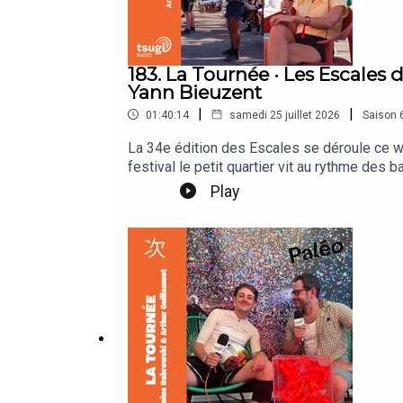
183. La Tournée · Les Escales
Yann Bieuzent
|
|
01:40:14
samedi 25 juillet 2026
Saison
La 34e édition des Escales se déroule ce we
festival le petit quartier vit au rythme des
Aboulouafa, Tina Ardor, Flo Massé et Yann Bi
Play