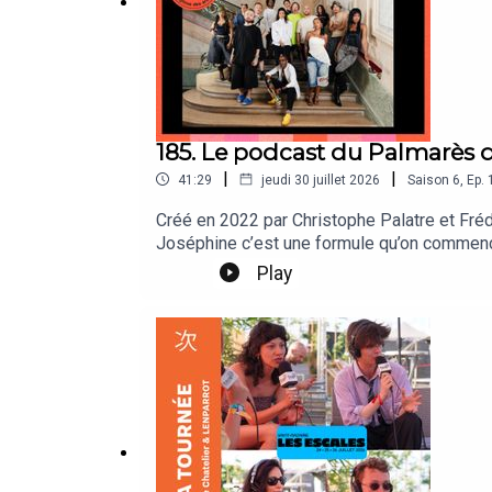
185. Le podcast du Palmarès 
|
|
41:29
jeudi 30 juillet 2026
Saison
6
,
Ep.
Créé en 2022 par Christophe Palatre et Frédé
Joséphine c’est une formule qu’on commence 
musicaux a composé une liste de 40 œuvres.
Play
Castillon, Chilla, Kalala, Thibaut de Longev
et lauréates.Retrouvez les 10 artistes du Pa
l'Olympia le 30 septembre prochain. Réserva