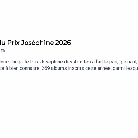
du Prix Joséphine 2026
185
ric Junqa, le Prix Joséphine des Artistes a fait le pari, gagnant,
à bien connaitre. 269 albums inscrits cette année, parmi lesquel
 40 albums par la suite décortiqués par un jury d’artistes, pré
ille, André Manoukian, Vanessa Wagner et Yuksek. Un jury qui s’e
lmarès, Aupinard, 15 15, Gildaa, LinLin, Chassol, Camille Yembe,
tions dans les points de vente habituels.