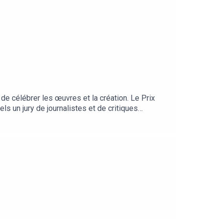
 de célébrer les œuvres et la création. Le Prix
s un jury de journalistes et de critiques
sidé par Pomme avec Flavien Berger, Adèle
st réuni autour de Pomme pour choisir 10 lauréats
 Sarab, 23WA, Lynn et Jowee Omicil, en live à