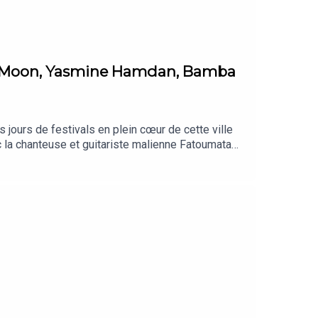
hin Moon, Yasmine Hamdan, Bamba
jours de festivals en plein cœur de cette ville
c la chanteuse et guitariste malienne Fatoumata
e duo d’explorateurs sonores Ko Shin Moon. Angèle
une bonne partie du DJ set de La Louuve