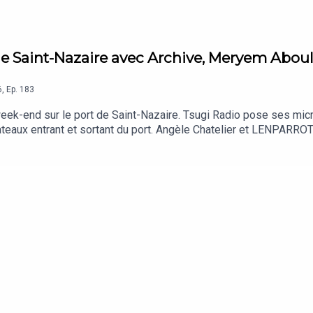
 de Saint-Nazaire avec Archive, Meryem Aboul
6
,
Ep.
183
ek-end sur le port de Saint-Nazaire. Tsugi Radio pose ses micro
 bateaux entrant et sortant du port. Angèle Chatelier et LENPARRO
euzent, directeur du festival.