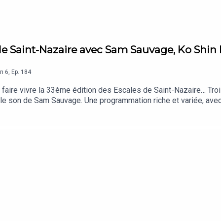
s de Saint-Nazaire avec Sam Sauvage, Ko S
on
6
,
Ep.
184
faire vivre la 33ème édition des Escales de Saint-Nazaire… Trois 
 et le son de Sam Sauvage. Une programmation riche et variée, ave
ncore l’icône underground libanaise Yasmine Hamdan ainsi que l
o : Sam Sauvage, Ko Shin Moon, Yasmine Hamdan, Bamba Crew et 