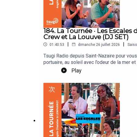
184. La Tournée · Les Escale
Crew et La Louuve (DJ SET)
|
|
01:40:53
dimanche 26 juillet 2026
Sais
Tsugi Radio depuis Saint-Nazaire pour vous 
portuaire, au soleil avec l’odeur de la mer
Diawara, le sémillant Benjamin Biolay ou e
Play
Chatelier et LENPARROT reçoivent au micr
enregistré la veille sur la scène Club 360.