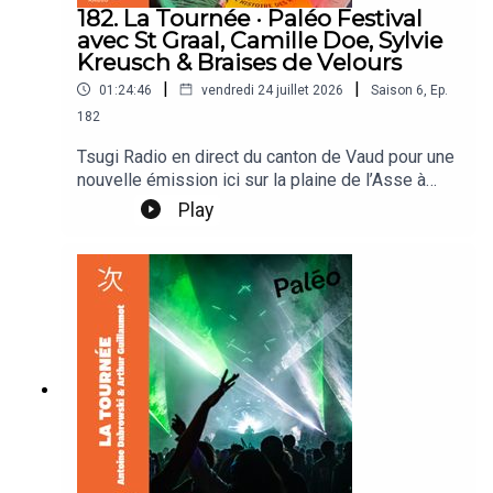
182. La Tournée · Paléo Festival
avec St Graal, Camille Doe, Sylvie
Kreusch & Braises de Velours
|
|
01:24:46
vendredi 24 juillet 2026
Saison
6
,
Ep.
182
Tsugi Radio en direct du canton de Vaud pour une
nouvelle émission ici sur la plaine de l’Asse à
Nyon. Arthur Guillaumot & Antoine Dabrowski
Play
reçoivent St Graal, St Graal, Camille Doe, Sylvie
Kreusch & Braises de Velours.