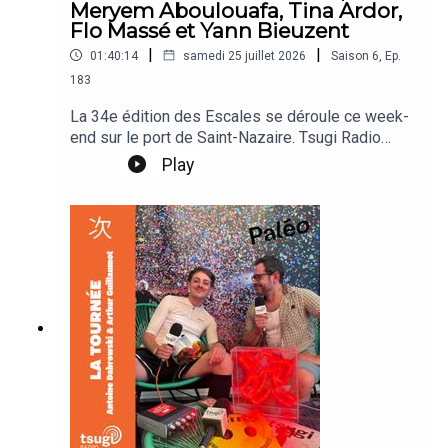
Meryem Aboulouafa, Tina Ardor,
Flo Massé et Yann Bieuzent
|
|
01:40:14
samedi 25 juillet 2026
Saison
6
,
Ep.
183
La 34e édition des Escales se déroule ce week-
end sur le port de Saint-Nazaire. Tsugi Radio
pose ses micros sur les quais de l'île du Petit-
Play
Maroc hôte du festival le petit quartier vit au
rythme des bateaux entrant et sortant du port.
Angèle Chatelier et LENPARROT reçoivent sur le
plateau Archive, Meryem Aboulouafa, Tina Ardor,
Flo Massé et Yann Bieuzent, directeur du festival.