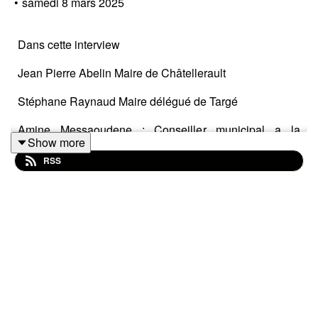
•
samedi 8 mars 2025
Dans cette interview
Jean Pierre Abelin Maire de Châtellerault
Stéphane Raynaud Maire délégué de Targé
Amine Messaoudene : Conseiller municipal a la
Show more
jeunesse
RSS
Valérie Lavaud - Responsable du "4" et du service
Animations et événements