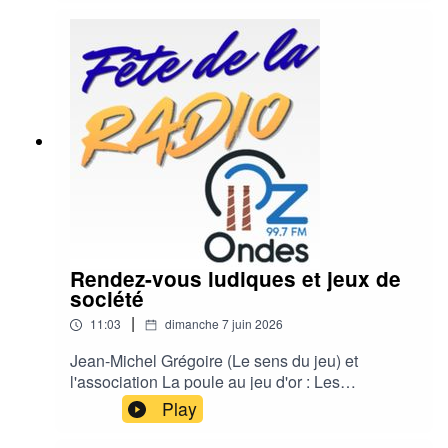
Rendez-vous ludiques et jeux de
société
|
11:03
dimanche 7 juin 2026
Jean-Michel Grégoire (Le sens du jeu) et
l'association La poule au jeu d'or : Les
intervenants partagent leurs recommandations
Play
de jeux pour l'été et annoncent les animations
prévues, comme le championnat de Vélonimo