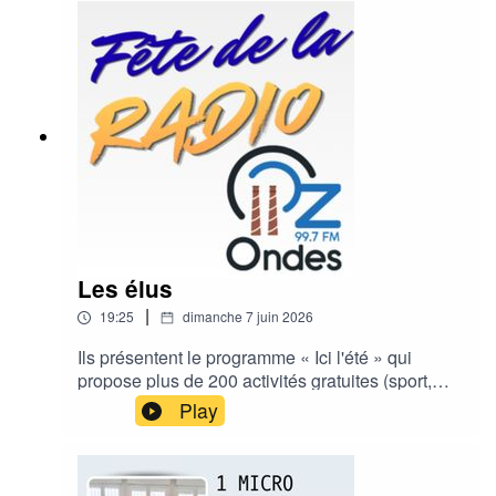
Les élus
|
19:25
dimanche 7 juin 2026
Ils présentent le programme « Ici l'été » qui
propose plus de 200 activités gratuites (sport,
culture, patrimoine) réparties sur les 30
Play
communes de l'agglomération.