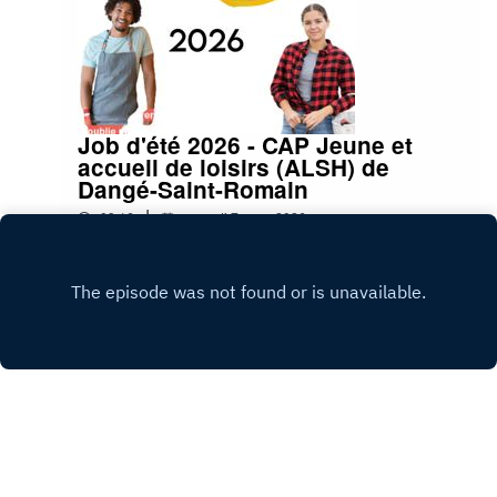
Job d'été 2026 - CAP Jeune et
accueil de loisirs (ALSH) de
Dangé-Saint-Romain
|
09:16
samedi 7 mars 2026
Play
Copyright
OzOndes FM